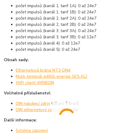
počet impulsů (kanál 1, tarif 1A): 0 až 24e7
počet impulsů (kanál 1, tarif 1B): 0 až 24e7
počet impulsů (kanál 2, tarif 2A): 0 až 24e7
počet impulsů (kanál 2, tarif 2B): 0 až 24e7
počet impulsů (kanál 3, tarif 3A): 0 až 24e7
počet impulsů (kanál 3, tarif 3B): 0 až 12e7
počet impulsů (kanál 4): 0 až 12e7
počet impulsů (kanál 5): 0 až 24e7
Obsah sady:
Ethernetová brána NT3-DN4
Multi-terminál měřičů energie SE5-IG2
WiFi client WR802N
Volitelné příslušenství:
DIN napájecí zdroj
(až pro 5 bran)
DIN ethernetový switch
(5 portů)
Další informace:
Schéma zapojení