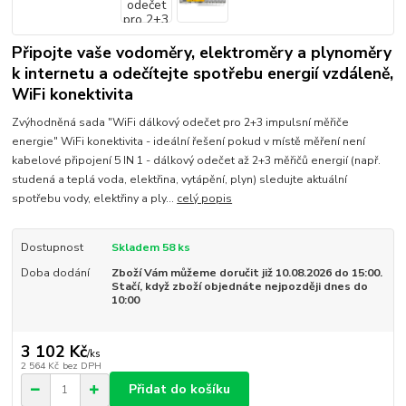
Připojte vaše vodoměry, elektroměry a plynoměry
k internetu a odečítejte spotřebu energií vzdáleně,
WiFi konektivita
Zvýhodněná sada "WiFi dálkový odečet pro 2+3 impulsní měřiče
energie" WiFi konektivita - ideální řešení pokud v místě měření není
kabelové připojení 5 IN 1 - dálkový odečet až 2+3 měřičů energií (např.
studená a teplá voda, elektřina, vytápění, plyn) sledujte aktuální
spotřebu vody, elektřiny a ply...
celý popis
Dostupnost
Skladem 58 ks
Doba dodání
Zboží Vám můžeme doručit již 10.08.2026 do 15:00.
Stačí, když zboží objednáte nejpozději dnes do
10:00
3 102 Kč
/
ks
2 564 Kč
bez DPH
Přidat do košíku