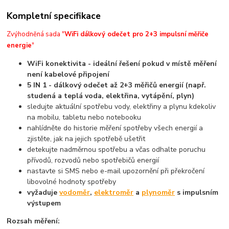
Kompletní specifikace
Zvýhodněná sada "
WiFi dálkový odečet pro 2+3 impulsní měřiče
energie
"
WiFi konektivita - ideální řešení pokud v místě měření
není kabelové připojení
5 IN 1 - dálkový odečet až 2+3 měřičů energií (např.
studená a teplá voda, elektřina, vytápění, plyn)
sledujte aktuální spotřebu vody, elektřiny a plynu kdekoliv
na mobilu, tabletu nebo notebooku
nahlídněte do historie měření spotřeby všech energií a
zjistěte, jak na jejich spotřebě ušetřit
detekujte nadměrnou spotřebu a včas odhalte poruchu
přívodů, rozvodů nebo spotřebičů energií
nastavte si SMS nebo e-mail upozornění při překročení
libovolné hodnoty spotřeby
vyžaduje
vodoměr
,
elektroměr
a
plynoměr
s impulsním
výstupem
Rozsah měření: