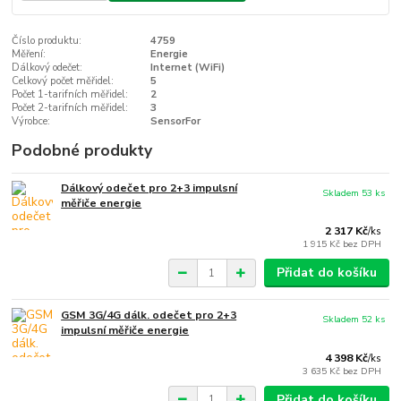
Číslo produktu:
4759
Měření:
Energie
Dálkový odečet:
Internet (WiFi)
Celkový počet měřidel:
5
Počet 1-tarifních měřidel:
2
Počet 2-tarifních měřidel:
3
Výrobce:
SensorFor
Podobné produkty
Dálkový odečet pro 2+3 impulsní
Skladem 53 ks
měřiče energie
2 317 Kč
/
ks
1 915 Kč
bez DPH
Přidat do košíku
GSM 3G/4G dálk. odečet pro 2+3
Skladem 52 ks
impulsní měřiče energie
4 398 Kč
/
ks
3 635 Kč
bez DPH
Přidat do košíku