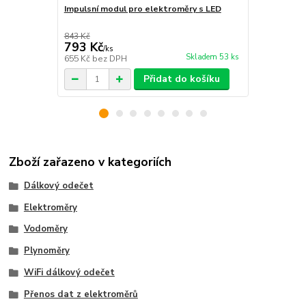
Impulsní modul pro elektroměry s LED
Elektroměr
843 Kč
793 Kč
1 290 Kč
/
ks
Skladem 53 ks
655 Kč
bez DPH
1 066 Kč
bez
Přidat do košíku
Zboží zařazeno v kategoriích
Dálkový odečet
Elektroměry
Vodoměry
Plynoměry
WiFi dálkový odečet
Přenos dat z elektroměrů