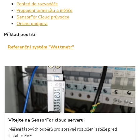
Pohled do rozvaděče
Propojení terminálu a měřiče
SensorFor Cloud průvodce
Online podpora
Příklad použití:
Referenční systém "Wattmetr"
Vítejte na SensorFor.cloud serveru
Měření fázových odběrů pro správné rozložení zátěže před
instalací FVE