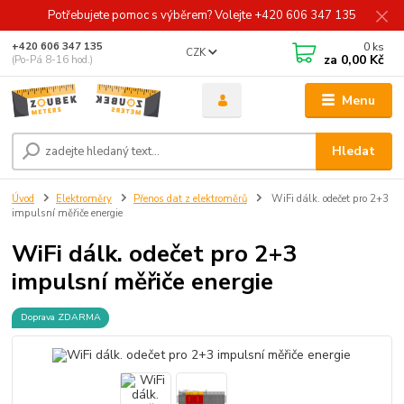
Potřebujete pomoc s výběrem? Volejte +420 606 347 135
0
ks
+420 606 347 135
CZK
za
0,00 Kč
(Po-Pá 8-16 hod.)
Menu
Hledat
Úvod
Elektroměry
Přenos dat z elektroměrů
WiFi dálk. odečet pro 2+3
impulsní měřiče energie
WiFi dálk. odečet pro 2+3
impulsní měřiče energie
Doprava ZDARMA