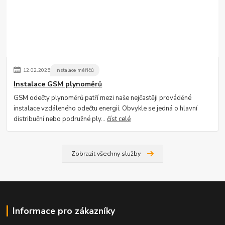
12
.
02
.
2025
Instalace měřičů
Instalace GSM plynoměrů
GSM odečty plynoměrů patří mezi naše nejčastěji prováděné
instalace vzdáleného odečtu energií. Obvykle se jedná o hlavní
distribuční nebo podružné ply...
číst celé
Zobrazit všechny služby
Informace pro zákazníky