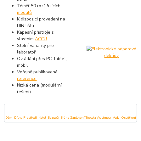
Téměř 50 rozšiřujících
modulů
K dispozici provedení na
DIN lištu
Kapesní přístroje s
vlastním
ACCU
Stolní varianty pro
laboratoř
Ovládání přes PC, tablet,
mobil
Veřejně publikované
reference
Nízká cena (modulární
řešení)
Dům
Dílna
Prostředí
Kotel
Bezpečí
Brána
Zaplavení
Teplota
Wattmetr
Voda
Osvětlení