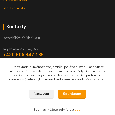
28912 Sadská
Kontakty
www.MIKROMARZ.com
Ing. Martin Zoubek, DiS.
+420 606 347 135
(Po-Pá 8-16 hod.)
Pro základní funkčnost, zpříjemnění používání webu, analytické
zoubek@mikromarz.cz
účely a v případě udělení souhlasu také pro účely cílení reklamy
využíváme soubory cookies. Nastavení vlastních preferencí
cookies můžete kdykoli upravit odkazem ve spodní části stránek.
Souhlasím
Nastavení
Upravit sběr cookies.
Souhlas můžete odmítnout
zde
.
© Zoubek Meters s.r.o. © 2010 - 2026 ©