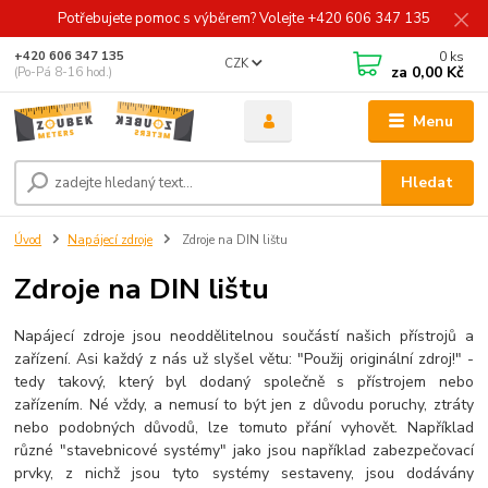
Potřebujete pomoc s výběrem? Volejte +420 606 347 135
0
ks
+420 606 347 135
CZK
za
0,00 Kč
(Po-Pá 8-16 hod.)
Menu
Hledat
Úvod
Napájecí zdroje
Zdroje na DIN lištu
Zdroje na DIN lištu
Napájecí zdroje jsou neoddělitelnou součástí našich přístrojů a
zařízení. Asi každý z nás už slyšel větu: "Použij originální zdroj!" -
tedy takový, který byl dodaný společně s přístrojem nebo
zařízením. Né vždy, a nemusí to být jen z důvodu poruchy, ztráty
nebo podobných důvodů, lze tomuto přání vyhovět. Například
různé "stavebnicové systémy" jako jsou například zabezpečovací
prvky, z nichž jsou tyto systémy sestaveny, jsou dodávány