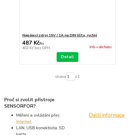
Napájecí zdroj 15V / 1A na DIN lištu, rychlý
487 Kč
/
ks
Info v obchodu
402 Kč
bez DPH
Detail
strana
z 1
Proč si zvolit přístroje
SENSORFOR?
Další informace
Měření a ovládání přes
Internet
LAN, USB konektivita, SD
karta