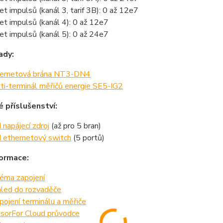
et impulsů (kanál 3, tarif 3B): 0 až 12e7
et impulsů (kanál 4): 0 až 12e7
et impulsů (kanál 5): 0 až 24e7
ady:
ernetová brána NT3-DN4
ti-terminál měřičů energie SE5-IG2
é příslušenství:
 napájecí zdroj
(až pro 5 bran)
 ethernetový switch
(5 portů)
formace:
éma zapojení
led do rozvaděče
pojení terminálu a měřiče
sorFor Cloud průvodce