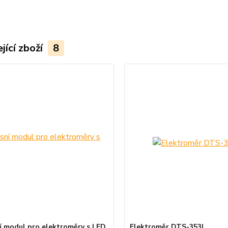
jící zboží
8
í modul pro elektroměry s LED
Elektroměr DTS-353L