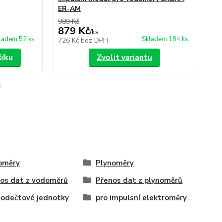
ER-AM
st
989 Kč
1 5
879 Kč
1 
/
ks
ladem 52 ks
Skladem 184 ks
726 Kč
bez DPH
1 
šíku
Zvolit variantu
oměry
Plynoměry
os dat z vodoměrů
Přenos dat z plynoměrů
odečtové jednotky
pro impulsní elektroměry