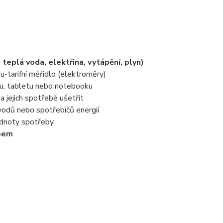
 teplá voda, elektřina, vytápění, plyn)
u-tarifní měřidlo (elektroměry)
ilu, tabletu nebo notebooku
a jejich spotřebě ušetřit
vodů nebo spotřebičů energií
odnoty spotřeby
pem