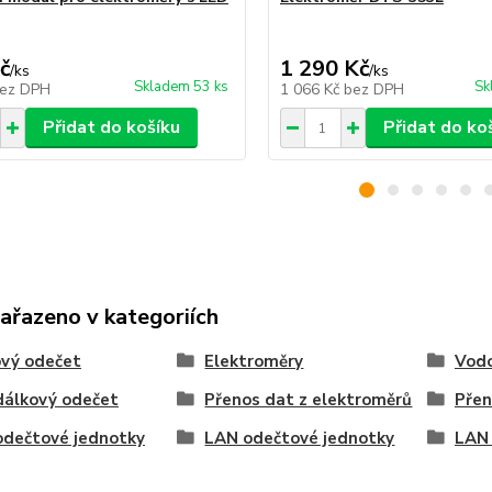
č
1 290 Kč
/
ks
/
ks
Skladem 53 ks
Sk
ez DPH
1 066 Kč
bez DPH
Přidat do košíku
Přidat do ko
zařazeno v kategoriích
ový odečet
Elektroměry
Vod
dálkový odečet
Přenos dat z elektroměrů
Přen
odečtové jednotky
LAN odečtové jednotky
LAN 