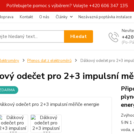
Potřebujete pomoc s výběrem? Volejte +420 606 347 135
 doprava
Kontakt
O nás
Články
Nezávazná poptávka instalace
Nevíte
Hledat
+420
(Po-Pá
lektroměry
Přenos dat z elektroměrů
Dálkový odečet pro 2+3 impuls
ový odečet pro 2+3 impulsní měř
Přip
 ZDARMA
plyn
ener
Zvýhod
5 IN 1
voda, e