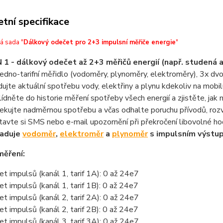
tní specifikace
á sada "
Dálkový odečet pro 2+3 impulsní měřiče energie
"
N 1 - dálkový odečet až 2+3 měřičů energií (např. studená a
jedno-tarifní měřidlo (vodoměry, plynoměry, elektroměry), 3x dvo
dujte aktuální spotřebu vody, elektřiny a plynu kdekoliv na mob
lídněte do historie měření spotřeby všech energií a zjistěte, jak n
ekujte nadměrnou spotřebu a včas odhalte poruchu přívodů, roz
tavte si SMS nebo e-mail upozornění při překročení libovolné h
žaduje
vodoměr
,
elektroměr
a
plynoměr
s impulsním výstu
měření:
et impulsů (kanál 1, tarif 1A): 0 až 24e7
et impulsů (kanál 1, tarif 1B): 0 až 24e7
et impulsů (kanál 2, tarif 2A): 0 až 24e7
et impulsů (kanál 2, tarif 2B): 0 až 24e7
et impulsů (kanál 3, tarif 3A): 0 až 24e7