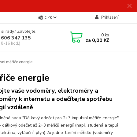
Přihlášení
CZK
 si rady? Zavolejte.
0
ks
 606 347 135
za
0,00 Kč
 8-16 hod.)
ní měřiče energie
iče energie
ojte vaše vodoměry, elektroměry a
oměry k internetu a odečítejte spotřebu
gií vzdáleně
něná sada "Dálkový odečet pro 2+3 impulsní měřiče energie"
 - dálkový odečet až 2+3 měřičů energií (např. studená a teplá
lektřina, vytápění, plyn) 2x jedno-tarifní měřidlo (vodoměry,