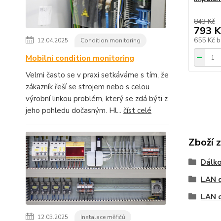
843 Kč
793 K
655 Kč
b
12.04.2025
Condition monitoring
Mobilní condition monitoring
Velmi často se v praxi setkáváme s tím, že
zákazník řeší se strojem nebo s celou
výrobní linkou problém, který se zdá býti z
jeho pohledu dočasným. Hl...
číst celé
Zboží 
Dálk
LAN 
LAN 
12.03.2025
Instalace měřičů