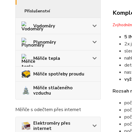
Příslušenství
Komple
Zvýhodněn
Vodoměry
5 I
Plynoměry
2x 
sle
nah
Měřiče tepla
det
nas
Měřiče spotřeby proudu
vy
Měřiče stlačeného
Rozsah 
vzduchu
poč
Měřiče s odečtem přes internet
poč
poč
Elektroměry přes
poč
internet
poč