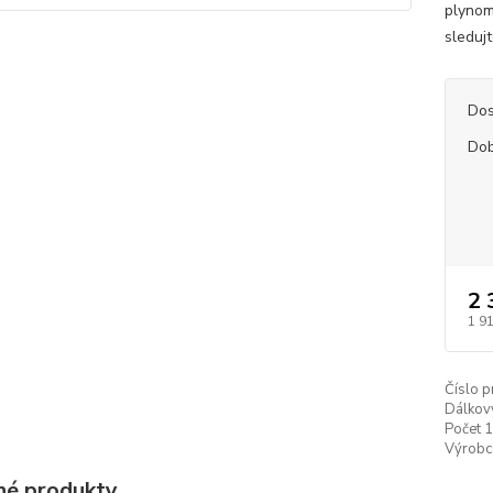
plynomě
sledujt
Dos
Dob
2 
1 9
Číslo p
Dálkov
Počet 1
Výrobc
é produkty