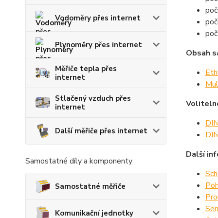
poč
Vodoměry přes internet
poč
poč
Plynoměry přes internet
Obsah s
Měřiče tepla přes
Eth
internet
Mul
Stlačený vzduch přes
Voliteln
internet
DIN
Další měřiče přes internet
DIN
Další in
Samostatné díly a komponenty
Sch
Poh
Samostatné měřiče
Pro
Sen
Komunikační jednotky