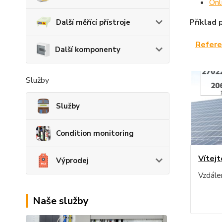
Onl
Příklad p
Další měřící přístroje
Refere
Další komponenty
Služby
Služby
Condition monitoring
Vítejt
Výprodej
Vzdále
Naše služby