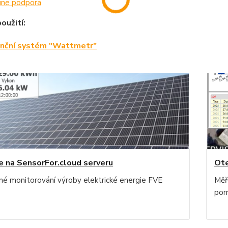
ine podpora
oužití:
nční systém "Wattmetr"
e na SensorFor.cloud serveru
Ote
né monitorování výroby elektrické energie FVE
Měř
pom