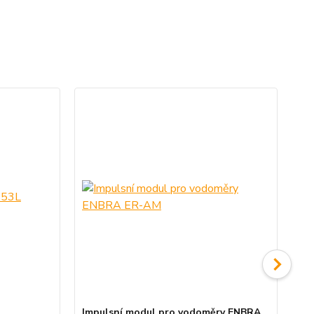
Impulsní modul pro vodoměry ENBRA
EN