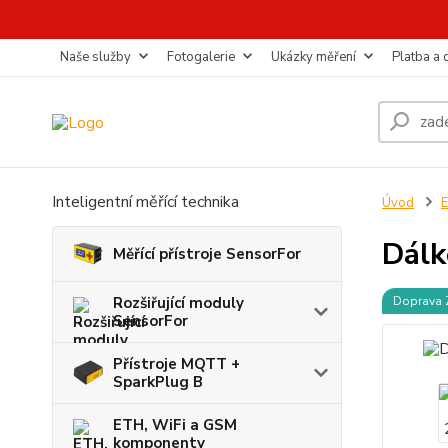
Naše služby
Fotogalerie
Ukázky měření
Platba a
Inteligentní měřící technika
Úvod
E
Dálk
Měřící přístroje SensorFor
Rozšiřující moduly
Doprava
SensorFor
Přístroje MQTT +
SparkPlug B
ETH, WiFi a GSM
komponenty