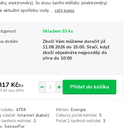
ry, elektroměry), 3x dvou-tarifní měřidlo (elektroměry)
e aktuální spotřebu vody, ...
celý popis
tupnost
Skladem 53 ks
a dodání
Zboží Vám můžeme doručit již
11.08.2026 do 15:00. Stačí, když
zboží objednáte nejpozději do
zítra do 10:00
317 Kč
/
ks
Přidat do košíku
15 Kč
bez DPH
roduktu:
4758
Měření:
Energie
ý odečet:
Internet (kabel)
Celkový počet měřidel:
5
-tarifních měřidel:
2
Počet 2-tarifních měřidel:
3
e:
SensorFor