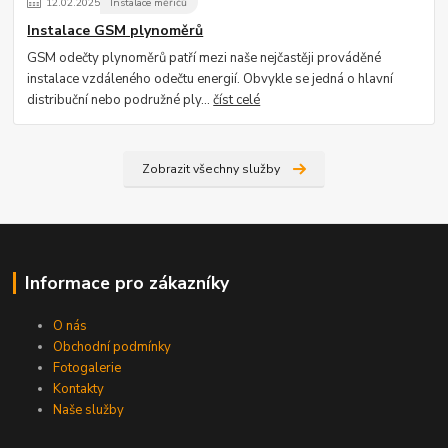
12
.
02
.
2025
Instalace měřičů
Instalace GSM plynoměrů
GSM odečty plynoměrů patří mezi naše nejčastěji prováděné
instalace vzdáleného odečtu energií. Obvykle se jedná o hlavní
distribuční nebo podružné ply...
číst celé
Zobrazit všechny služby
Informace pro zákazníky
O nás
Obchodní podmínky
Fotogalerie
Kontakty
Naše služby