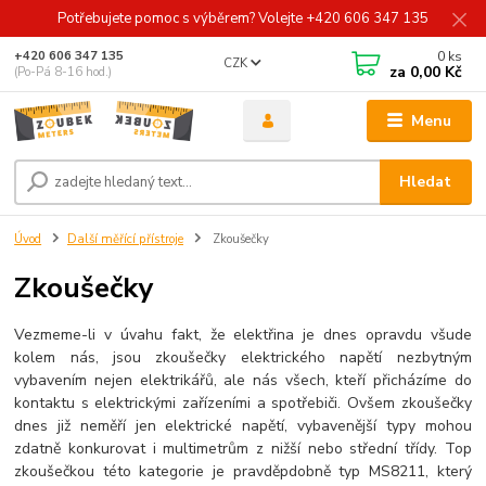
Potřebujete pomoc s výběrem? Volejte +420 606 347 135
0
ks
+420 606 347 135
CZK
za
0,00 Kč
(Po-Pá 8-16 hod.)
Menu
Hledat
Úvod
Další měřící přístroje
Zkoušečky
Zkoušečky
Vezmeme-li v úvahu fakt, že elektřina je dnes opravdu všude
kolem nás, jsou zkoušečky elektrického napětí nezbytným
vybavením nejen elektrikářů, ale nás všech, kteří přicházíme do
kontaktu s elektrickými zařízeními a spotřebiči. Ovšem zkoušečky
dnes již neměří jen elektrické napětí, vybavenější typy mohou
zdatně konkurovat i multimetrům z nižší nebo střední třídy. Top
zkoušečkou této kategorie je pravděpdobně typ MS8211, který