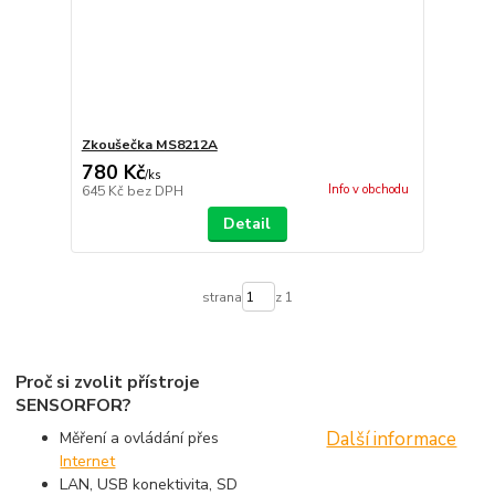
Zkoušečka MS8212A
780 Kč
/
ks
Info v obchodu
645 Kč
bez DPH
Detail
strana
z 1
Proč si zvolit přístroje
SENSORFOR?
Další informace
Měření a ovládání přes
Internet
LAN, USB konektivita, SD