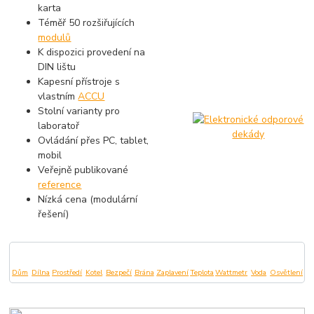
karta
Téměř 50 rozšiřujících
modulů
K dispozici provedení na
DIN lištu
Kapesní přístroje s
vlastním
ACCU
Stolní varianty pro
laboratoř
Ovládání přes PC, tablet,
mobil
Veřejně publikované
reference
Nízká cena (modulární
řešení)
Dům
Dílna
Prostředí
Kotel
Bezpečí
Brána
Zaplavení
Teplota
Wattmetr
Voda
Osvětlení