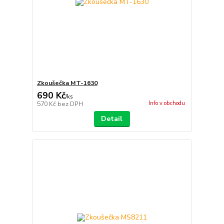
Zkoušečka MT-1630
690 Kč
/
ks
Info v obchodu
570 Kč
bez DPH
Detail