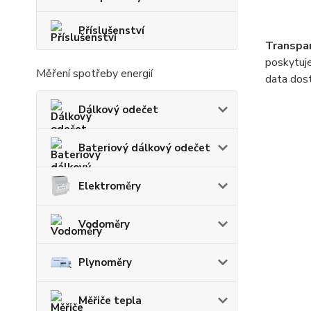
Příslušenství
Transpa
poskytuje
Měření spotřeby energií
data dost
Dálkový odečet
Bateriový dálkový odečet
Elektroměry
Vodoměry
Plynoměry
Měřiče tepla