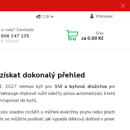
Přihlášení
CZK
 si rady? Zavolejte.
0
ks
 606 347 135
za
0,00 Kč
 8-16 hod.)
 získat dokonalý přehled
1. 2027 nemusí být pro
SVJ a bytová družstva
jen
í nahrazuje chybové ruční odečty plnou automatizací, která
vstupovat do bytů.
liv snadno rozšířit o měření elektřiny, plynu nebo jiných
Níže se můžete podívat, jak vypadá dálkový dohled v praxi: