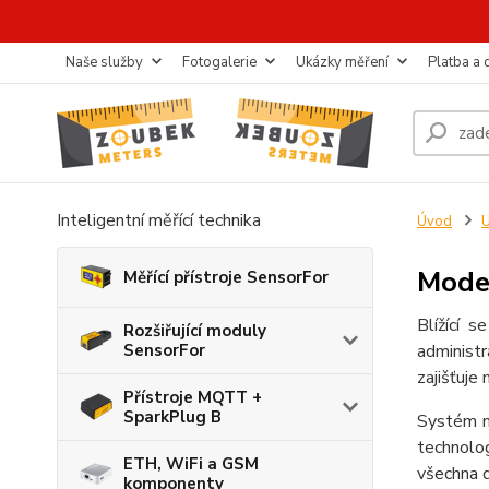
Naše služby
Fotogalerie
Ukázky měření
Platba a
Inteligentní měřící technika
Úvod
U
Moder
Měřící přístroje SensorFor
Blížící s
Rozšiřující moduly
SensorFor
administr
zajišťuje
Přístroje MQTT +
SparkPlug B
Systém na
technolog
ETH, WiFi a GSM
všechna d
komponenty