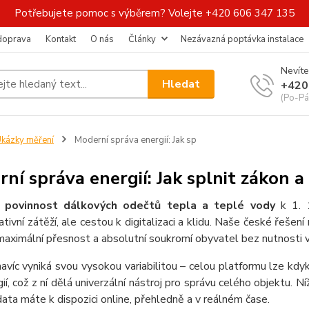
Potřebujete pomoc s výběrem? Volejte +420 606 347 135
 doprava
Kontakt
O nás
Články
Nezávazná poptávka instalace
Nevíte
Hledat
+420
(Po-Pá
kázky měření
Moderní správa energií: Jak sp
ní správa energií: Jak splnit zákon a
e
povinnost dálkových odečtů tepla a teplé vody
k 1. 
ativní zátěží, ale cestou k digitalizaci a klidu. Naše české řešen
 maximální přesnost a absolutní soukromí obyvatel bez nutnosti 
víc vyniká svou vysokou variabilitou – celou platformu lze kdyko
ií, což z ní dělá univerzální nástroj pro správu celého objektu. 
ata máte k dispozici online, přehledně a v reálném čase.