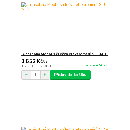
3-násobná Modbus čtečka elektroměrů SE5-MD1
1 552 Kč
/
ks
Skladem 56 ks
1 283 Kč
bez DPH
Přidat do košíku