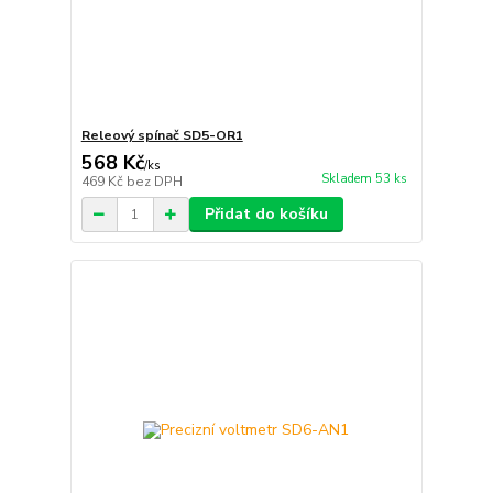
Releový spínač SD5-OR1
568 Kč
/
ks
Skladem 53 ks
469 Kč
bez DPH
Přidat do košíku