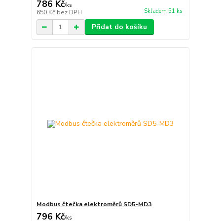
786 Kč
/
ks
Skladem 51 ks
650 Kč
bez DPH
Přidat do košíku
Modbus čtečka elektroměrů SD5-MD3
796 Kč
/
ks