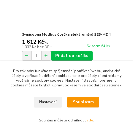
3-násobná Modbus čtečka elektroměrů SE5-MD4
1 612 Kč
/
ks
Skladem 64 ks
1 332 Kč
bez DPH
Přidat do košíku
Pro základní funkčnost, zpříjemnění používání webu, analytické
účely a v případě udělení souhlasu také pro účely cílení reklamy
využíváme soubory cookies. Nastavení vlastních preferencí
cookies můžete kdykoli upravit odkazem ve spodní části stránek.
Souhlasím
Nastavení
Souhlas můžete odmítnout
zde
.