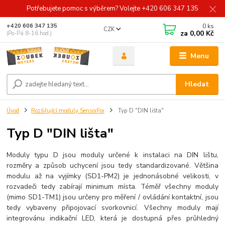
Potřebujete pomoc s výběrem? Volejte +420 606 347 135
0
ks
+420 606 347 135
CZK
za
0,00 Kč
(Po-Pá 8-16 hod.)
Menu
Hledat
Úvod
Rozšiřující moduly SensorFor
Typ D "DIN lišta"
Typ D "DIN lišta"
Moduly typu D jsou moduly určené k instalaci na DIN lištu,
rozměry a způsob uchycení jsou tedy standardizované. Většina
modulu až na vyjímky (SD1-PM2) je jednonásobné velikosti, v
rozvadeči tedy zabírají minimum místa. Téměř všechny moduly
(mimo SD1-TM1) jsou určeny pro měření / ovládání kontaktní, jsou
tedy vybaveny připojovací svorkovnicí. Všechny moduly mají
integrovánu indikační LED, která je dostupná přes průhledný