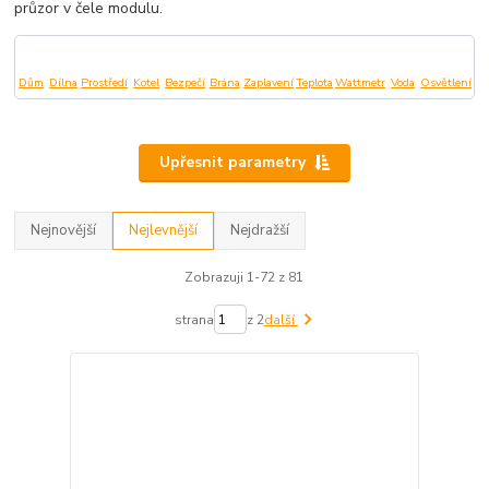
průzor v čele modulu.
Dům
Dílna
Prostředí
Kotel
Bezpečí
Brána
Zaplavení
Teplota
Wattmetr
Voda
Osvětlení
Upřesnit parametry
Nejnovější
Nejlevnější
Nejdražší
Zobrazuji 1-72 z 81
strana
z 2
další