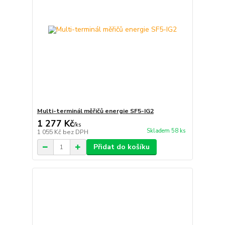
Multi-terminál měřičů energie SF5-IG2
1 277 Kč
/
ks
Skladem 58 ks
1 055 Kč
bez DPH
Přidat do košíku