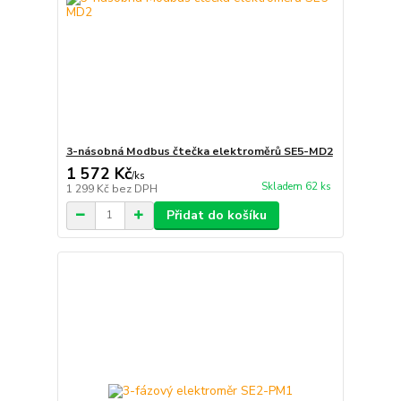
3-násobná Modbus čtečka elektroměrů SE5-MD2
1 572 Kč
/
ks
Skladem 62 ks
1 299 Kč
bez DPH
Přidat do košíku