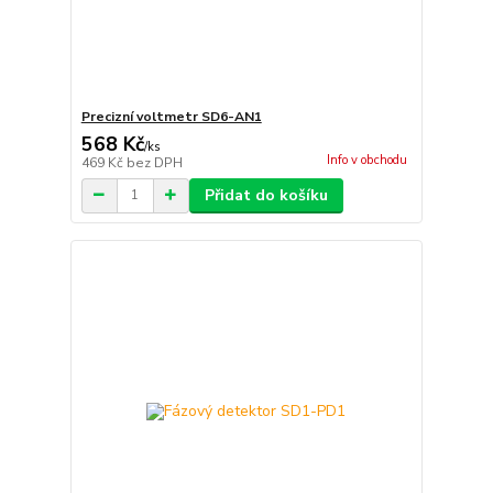
Precizní voltmetr SD6-AN1
568 Kč
/
ks
Info v obchodu
469 Kč
bez DPH
Přidat do košíku