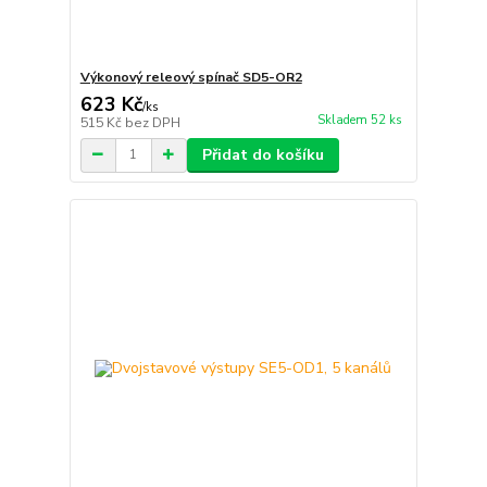
Výkonový releový spínač SD5-OR2
623 Kč
/
ks
Skladem 52 ks
515 Kč
bez DPH
Přidat do košíku