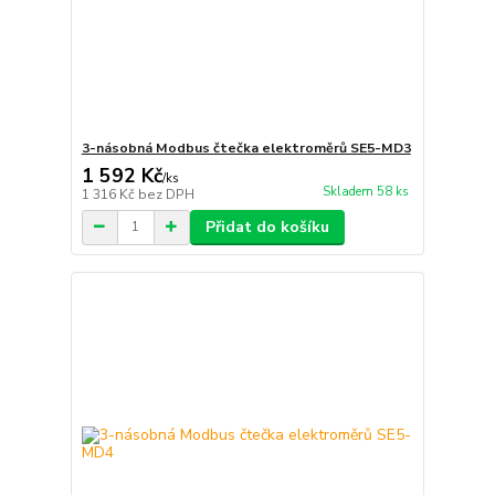
3-násobná Modbus čtečka elektroměrů SE5-MD3
1 592 Kč
/
ks
Skladem 58 ks
1 316 Kč
bez DPH
Přidat do košíku