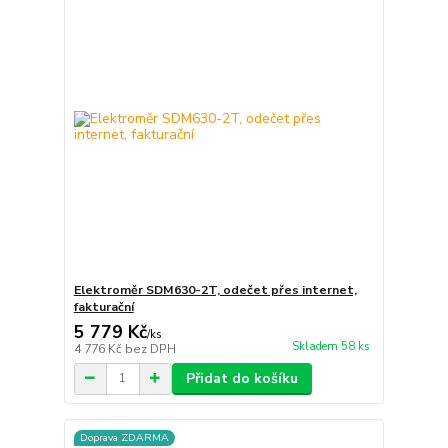
Elektroměr SDM630-2T, odečet přes internet,
fakturační
5 779 Kč
/
ks
Skladem 58 ks
4 776 Kč
bez DPH
Přidat do košíku
Doprava ZDARMA