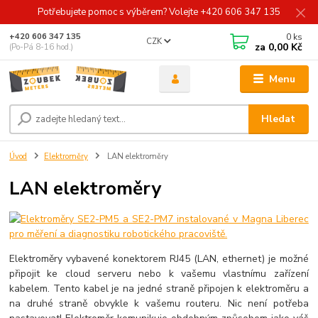
Potřebujete pomoc s výběrem? Volejte +420 606 347 135
0
ks
+420 606 347 135
CZK
za
0,00 Kč
(Po-Pá 8-16 hod.)
Menu
Hledat
Úvod
Elektroměry
LAN elektroměry
LAN elektroměry
Elektroměry vybavené konektorem RJ45 (LAN, ethernet) je možné
připojit ke cloud serveru nebo k vašemu vlastnímu zařízení
kabelem. Tento kabel je na jedné straně připojen k elektroměru a
na druhé straně obvykle k vašemu routeru. Nic není potřeba