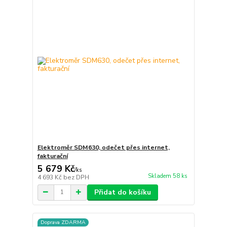
Elektroměr SDM630, odečet přes internet,
fakturační
5 679 Kč
/
ks
Skladem 58 ks
4 693 Kč
bez DPH
Přidat do košíku
Doprava ZDARMA