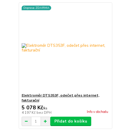
Doprava ZDARMA
Elektroměr DTS353F, odečet přes internet,
fakturační
5 078 Kč
/
ks
Info v obchodu
4 197 Kč
bez DPH
Přidat do košíku