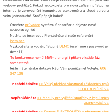
nastavovat! Elektroměr komunikuje obdobným způsobem jako váš
webový prohlížeč. Pokud neblokujete pro nová zařízení přístup na
internet, je zprovoznění komunikace elektroměru a cloud serveru
velmi jednoduché. Stačí připojit kabel!
Otevřete
průvodce
systému SensorFor a objevte nové
možnosti využití.
Nechte se inspirovat. Prohlédněte si naše referenční
instalace
.
Vyzkoušejte si volně přístupné
DEMO
(username a password je
demo11).
To konkurence nemá!
Měříme
energii i příkon v každé fázi
samostatně.
Ještě máte nějaké dotazy? Rádi Vám pomůžeme! Volejte:
606
347 135
nepřehlédněte
>> Velký přehled vlastností základních typů
ELEKTROMĚRŮ >>
nepřehlédněte
>> Moduly pro vyčítání spotřeby z impulsních
elektroměrů >>
nepřehlédněte
>> Datové ELEKTROMĚRY s přístupem přes