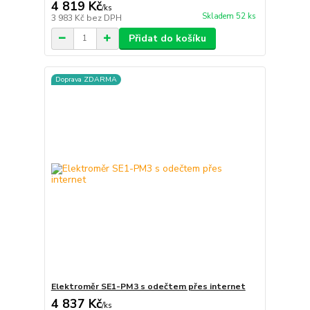
4 819 Kč
/
ks
Skladem 52 ks
3 983 Kč
bez DPH
Přidat do košíku
Doprava ZDARMA
Elektroměr SE1-PM3 s odečtem přes internet
4 837 Kč
/
ks