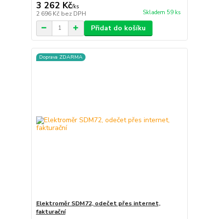
3 262 Kč
/
ks
Skladem 59 ks
2 696 Kč
bez DPH
Přidat do košíku
Doprava ZDARMA
Elektroměr SDM72, odečet přes internet,
fakturační