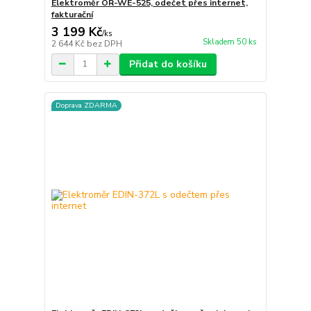
Elektroměr OR-WE-525, odečet přes internet,
fakturační
3 199 Kč
/
ks
Skladem 50 ks
2 644 Kč
bez DPH
Přidat do košíku
Doprava ZDARMA