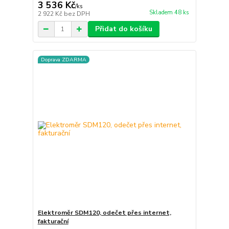
3 536 Kč
/
ks
Skladem 48 ks
2 922 Kč
bez DPH
Přidat do košíku
Doprava ZDARMA
Elektroměr SDM120, odečet přes internet,
fakturační