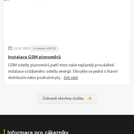
12
.
02
.
2025
Instalace měřičů
Instalace GSM plynoměrů
GSM odečty plynoměrů patří mezi naše nejčastěji prováděné
instalace vzdáleného odečtu energií. Obvykle se jedná o hlavní
distribuční nebo podružné ply...
číst celé
Zobrazit všechny služby
Informace pro zákazníky