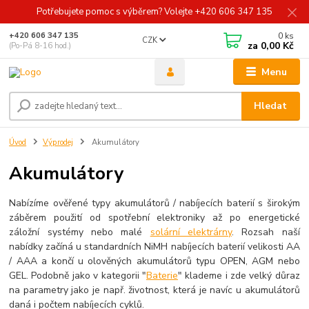
Potřebujete pomoc s výběrem? Volejte +420 606 347 135
0
ks
+420 606 347 135
CZK
za
0,00 Kč
(Po-Pá 8-16 hod.)
Menu
Hledat
Úvod
Výprodej
Akumulátory
Akumulátory
Nabízíme ověřené typy akumulátorů / nabíjecích baterií s širokým
záběrem použití od spotřební elektroniky až po energetické
záložní systémy nebo malé
solární elektrárny
. Rozsah naší
nabídky začíná u standardních NiMH nabíjecích baterií velikosti AA
/ AAA a končí u olověných akumulátorů typu OPEN, AGM nebo
GEL. Podobně jako v kategorii "
Baterie
" klademe i zde velký důraz
na parametry jako je např. životnost, která je navíc u akumulátorů
daná i počtem nabíjecích cyklů.