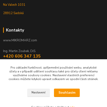
Na Valech 1031
28912 Sadská
Kontakty
www.MIKROMARZ.com
Ing. Martin Zoubek, DiS.
+420 606 347 135
(Po-Pá 8-16 hod.)
Pro základní funkčnost, zpříjemnění používání webu, analytické
zoubek@mikromarz.cz
účely a v případě udělení souhlasu také pro účely cílení reklamy
využíváme soubory cookies. Nastavení vlastních preferencí
cookies můžete kdykoli upravit odkazem ve spodní části stránek.
Souhlasím
Nastavení
Upravit sběr cookies.