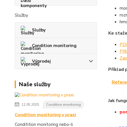
mon
ro
Služby
hmo
Služby
Ke staže
PDF
Condition monitoring
Pří
Zap
Výprodej
Příklad p
Refere
Naše služby
Jak fung
12.05.2025
Condition monitoring
pod
Condition monitoring v praxi
Conditition monitoring nebo-li