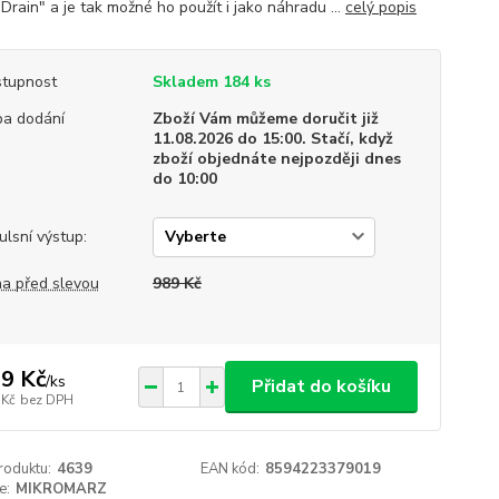
Drain" a je tak možné ho použít i jako náhradu ...
celý popis
tupnost
Skladem 184 ks
a dodání
Zboží Vám můžeme doručit již
11.08.2026 do 15:00. Stačí, když
zboží objednáte nejpozději dnes
do 10:00
ulsní výstup:
a před slevou
989 Kč
9 Kč
/
ks
Přidat do košíku
 Kč
bez DPH
roduktu:
4639
EAN kód:
8594223379019
e:
MIKROMARZ