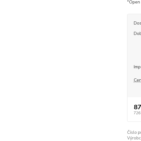
"Open 
Dos
Dob
Imp
Cen
87
726
Číslo p
Výrobc