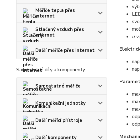
výb
Měřiče tepla přes
LED
internet
svo
mož
Stlačený vzduch přes
internet
u v
Elektric
Další měřiče přes internet
nap
nap
Samostatné díly a komponenty
Paramet
Samostatné měřiče
max
max
Komunikační jednotky
max
odp
Další měřící přístroje
odp
Mechani
Další komponenty