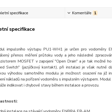
etní specifikace
Komentáře
1
tní specifikace
ul impulsního výstupu PU1-WH1 je určen pro vodoměry E
álený přenos měření průtoku vody a jeho následné zpracován
nzistorem MOSFET v zapojení "Open Drain" a je tak možné ho 
ed Switch" (jazýčkový kontakt), při instalaci je však nutné d
kou výhodou samotného modulu je možnost osazení na již i
žení nákladů na pořízení vodoměru s impulsním výstupem. Modul 
áže indikovat i chybové stavy během instalace a provozu.
lastnosti:
dná instalace na stávající vodoměry ENBRA ER-AM