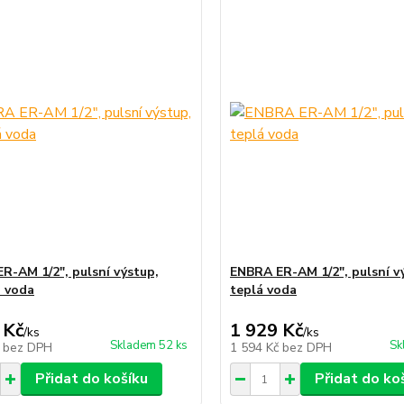
R-AM 1/2", pulsní výstup,
ENBRA ER-AM 1/2", pulsní v
 voda
teplá voda
 Kč
1 929 Kč
/
ks
/
ks
Skladem 52 ks
Sk
č
bez DPH
1 594 Kč
bez DPH
Přidat do košíku
Přidat do ko