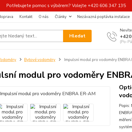
Potřebujete pomoc s výběrem? Volejte +420 606 347 135
 doprava
Kontakt
O nás
Články
Nezávazná poptávka instalace
Nevíte
Hledat
+420
(Po-Pá
Vodoměry
Bytové vodoměry
Impulsní modul pro vodoměry ENBRA
lsní modul pro vodoměry ENB
Opti
vodo
Popis:
ENBRA 
měření
systém