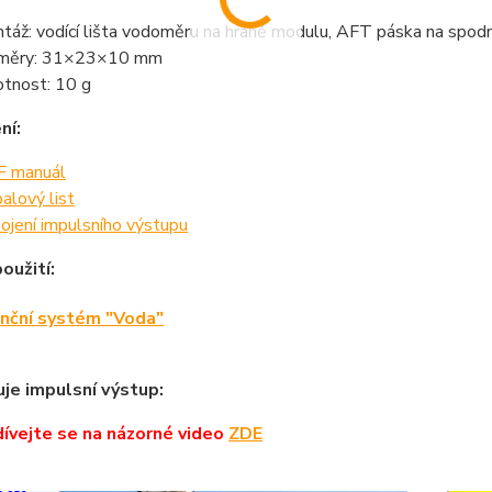
táž: vodící lišta vodoměru na hraně modulu, AFT páska na spod
změry: 31×23×10 mm
tnost: 10 g
ní:
 manuál
balový list
ojení impulsního výstupu
oužití:
nční systém "Voda"
uje impulsní výstup:
ívejte se na názorné video
ZDE