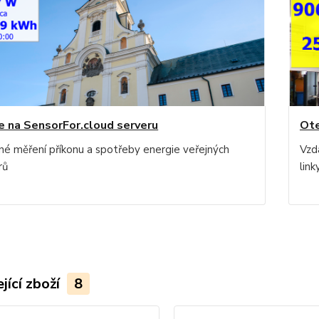
e na SensorFor.cloud serveru
Ote
né měření příkonu a spotřeby energie veřejných
Vzd
rů
link
jící zboží
8