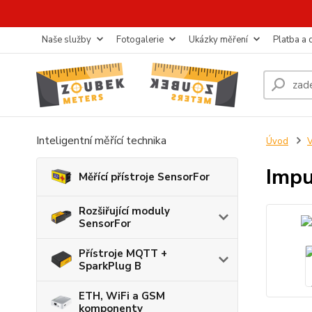
Naše služby
Fotogalerie
Ukázky měření
Platba a
Inteligentní měřící technika
Úvod
Impu
Měřící přístroje SensorFor
Rozšiřující moduly
SensorFor
Přístroje MQTT +
SparkPlug B
ETH, WiFi a GSM
komponenty