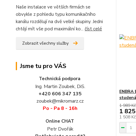
Naše instalace ve větších firmách se
obvykle z pohledu typu komunikačního
kanálu rozdělují na dvě velké skupiny. Jedni
chtějí mít vše pod maximální ko...
číst celé
Zobrazit všechny služby
Jsme tu pro VÁS
Technická podpora
Ing. Martin Zoubek, DiS.
ENBRA E
+420 606 347 135
studená
zoubek@mikromarz.cz
1 989 Kč
Po - Pa 8 - 16h
1 825
1 508 K
Online CHAT
Petr Dvořák