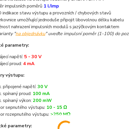
ěr impulsních poměrů
1 l/imp
 indikace stavu výstupu a provozních / chybových stavů
rkovnice umožňující jednoduše připojit libovolnou délku kabelu
nost nahrazení impulsních modulů s jazýčkovým kontaktem
arianty "
na objednávku
" uveďte impulsní poměr (1-100) do po
ké parametry:
ájecí napětí:
5 - 30 V
ájecí proud:
4 mA
ry výstupu:
. připojené napětí:
30 V
. spínaný proud:
100 mA
. spínaný výkon:
200 mW
or sepnutého výstupu:
10 - 15 Ω
or rozepnutého výstupu:
>250 MΩ
cké parametry: