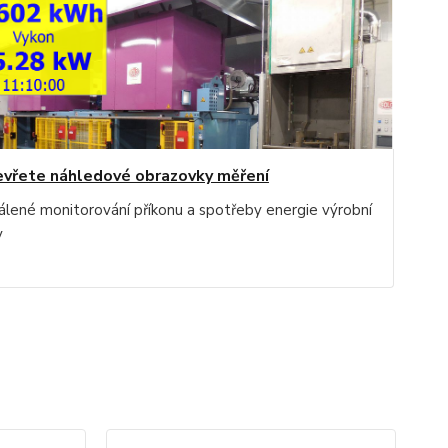
vřete náhledové obrazovky měření
álené monitorování příkonu a spotřeby energie výrobní
y