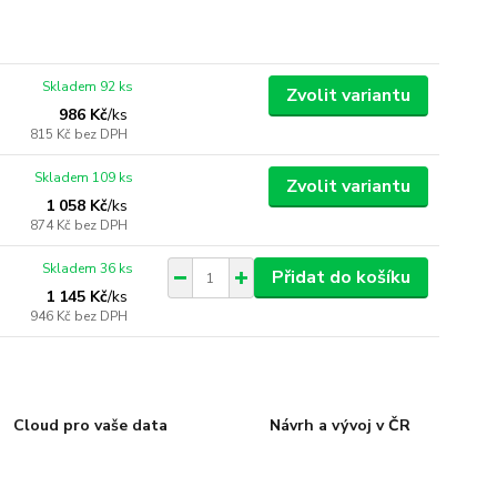
Skladem 92 ks
Zvolit variantu
986 Kč
/
ks
815 Kč
bez DPH
Skladem 109 ks
Zvolit variantu
1 058 Kč
/
ks
874 Kč
bez DPH
Skladem 36 ks
Přidat do košíku
1 145 Kč
/
ks
946 Kč
bez DPH
Cloud pro vaše data
Návrh a vývoj v ČR