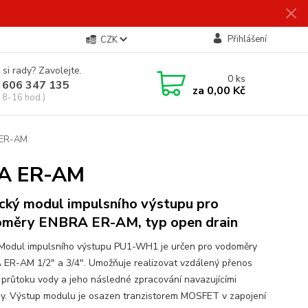
Přihlášení
CZK
 si rady? Zavolejte.
0
ks
 606 347 135
za
0,00 Kč
 8-16 hod.)
 ER-AM
RA ER-AM
cký modul impulsního výstupu pro
měry ENBRA ER-AM, typ open drain
 Modul impulsního výstupu PU1-WH1 je určen pro vodoměry
ER-AM 1/2" a 3/4". Umožňuje realizovat vzdálený přenos
 průtoku vody a jeho následné zpracování navazujícími
y. Výstup modulu je osazen tranzistorem MOSFET v zapojení