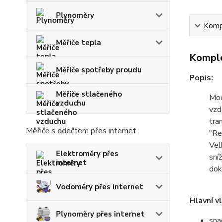
Plynoměry
Kompl
Měřiče tepla
Komple
Měřiče spotřeby proudu
Popis:
Měřiče stlačeného
Mod
vzduchu
vzd
tra
Měřiče s odečtem přes internet
"Re
Vel
Elektroměry přes
sní
internet
dok
Vodoměry přes internet
Hlavní v
Plynoměry přes internet
sna