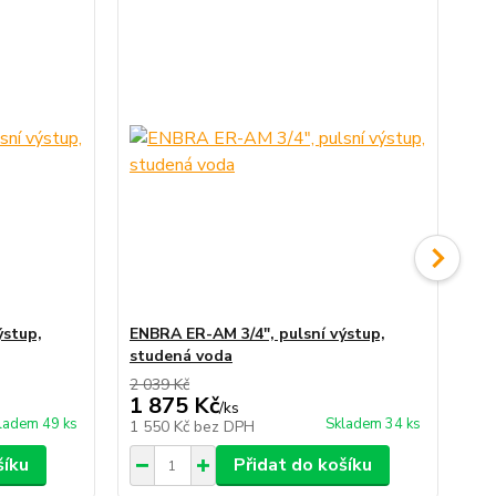
ýstup,
ENBRA ER-AM 3/4", pulsní výstup,
EN
studená voda
te
2 039 Kč
1 875 Kč
1 
/
ks
ladem 49 ks
Skladem 34 ks
1 550 Kč
bez DPH
1 
šíku
Přidat do košíku