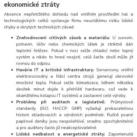
ekonomické ztráty
Absence nepřetržitého dohledu nad vnitřním prostředím hal a
technologických celků vystavuje firmu neustálému riziku lidské
chyby a skrytých technických závad:
Znehodnocení citlivých zásob a materiálu:
U surovin,
potravin, léčiv nebo chemických látek je striktně dán
teplotní řetězec. Pokud v noci selže chladicí nebo topný
systém a nikdo to hned nezjistí, celá šarže zboží může jít
rovnou do odpisu.
Havárie IT a kritické infrastruktury:
Serverovny, vnitřní
elektrorozvodny a řídicí centra strojů generují obrovské
množství tepla. Pokud selže klimatizace, během několika
desítek minut dojde k přehřátí hardwaru, což vede k
okamžitému kolapsu IT systémů a zastavení celé výroby.
Problémy při auditech a legislativě:
Průmyslové
standardy (ISO, HACCP, GMP) vyžadují prokazatelnou
historii skladovacích a výrobních podmínek. Ručně psané
papírové deníky jsou nespolehlivé, snadno zpochybnitelné
a pro auditory často již neakceptovatelné.
Lidská nedbalost a energetické ztráty:
Zapomenutá