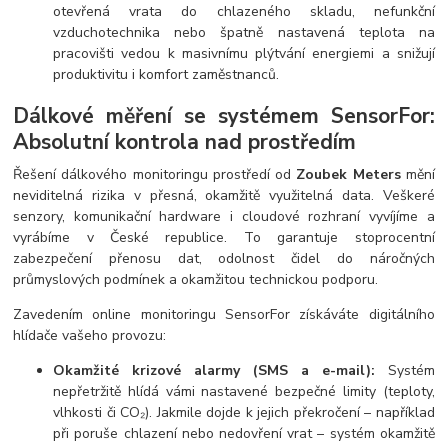
otevřená vrata do chlazeného skladu, nefunkční
vzduchotechnika nebo špatně nastavená teplota na
pracovišti vedou k masivnímu plýtvání energiemi a snižují
produktivitu i komfort zaměstnanců.
Dálkové měření se systémem SensorFor:
Absolutní kontrola nad prostředím
Řešení dálkového monitoringu prostředí od
Zoubek Meters
mění
neviditelná rizika v přesná, okamžitě využitelná data. Veškeré
senzory, komunikační hardware i cloudové rozhraní vyvíjíme a
vyrábíme v České republice. To garantuje stoprocentní
zabezpečení přenosu dat, odolnost čidel do náročných
průmyslových podmínek a okamžitou technickou podporu.
Zavedením online monitoringu SensorFor získáváte digitálního
hlídače vašeho provozu:
Okamžité krizové alarmy (SMS a e-mail):
Systém
nepřetržitě hlídá vámi nastavené bezpečné limity (teploty,
vlhkosti či CO₂). Jakmile dojde k jejich překročení – například
při poruše chlazení nebo nedovření vrat – systém okamžitě