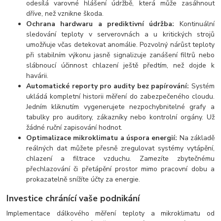
odesílá varovné hlášení údržbě, která může zasáhnout
dříve, než vznikne škoda.
Ochrana hardwaru a prediktivní údržba:
Kontinuální
sledování teploty v serverovnách a u kritických strojů
umožňuje včas detekovat anomálie. Pozvolný nárůst teploty
při stabilním výkonu jasně signalizuje zanášení filtrů nebo
slábnoucí účinnost chlazení ještě předtím, než dojde k
havárii.
Automatické reporty pro audity bez papírování:
Systém
ukládá kompletní historii měření do zabezpečeného cloudu.
Jedním kliknutím vygenerujete nezpochybnitelné grafy a
tabulky pro auditory, zákazníky nebo kontrolní orgány. Už
žádné ruční zapisování hodnot.
Optimalizace mikroklimatu a úspora energií:
Na základě
reálných dat můžete přesně zregulovat systémy vytápění,
chlazení a filtrace vzduchu. Zamezíte zbytečnému
přechlazování či přetápění prostor mimo pracovní dobu a
prokazatelně snížíte účty za energie.
Investice chránící vaše podnikání
Implementace dálkového měření teploty a mikroklimatu od