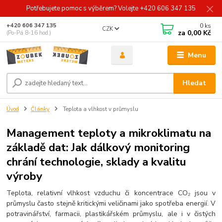
Potřebujete pomoc s výběrem? Volejte +420 606 347 135
0
ks
+420 606 347 135
CZK
za
0,00 Kč
(Po-Pá 8-16 hod.)
Menu
Hledat
Úvod
Články
Teplota a vlhkost v průmyslu
Management teploty a mikroklimatu na
základě dat: Jak dálkový monitoring
chrání technologie, sklady a kvalitu
výroby
Teplota, relativní vlhkost vzduchu či koncentrace CO₂ jsou v
průmyslu často stejně kritickými veličinami jako spotřeba energií. V
potravinářství, farmacii, plastikářském průmyslu, ale i v čistých