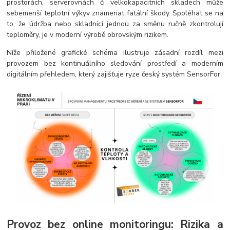
prostorách, serverovnách či velkokapacitních skladech může
sebemenší teplotní výkyv znamenat fatální škody. Spoléhat se na
to, že údržba nebo skladníci jednou za směnu ručně zkontrolují
teploměry, je v moderní výrobě obrovským rizikem.
Níže přiložené grafické schéma ilustruje zásadní rozdíl mezi
provozem bez kontinuálního sledování prostředí a moderním
digitálním přehledem, který zajišťuje ryze český systém SensorFor.
Provoz bez online monitoringu: Rizika a