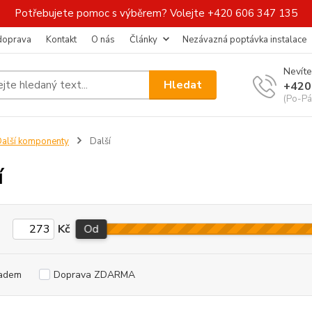
Potřebujete pomoc s výběrem? Volejte +420 606 347 135
 doprava
Kontakt
O nás
Články
Nezávazná poptávka instalace
Nevíte
Hledat
+420
(Po-Pá
alší komponenty
Další
í
Kč
Od
adem
Doprava ZDARMA