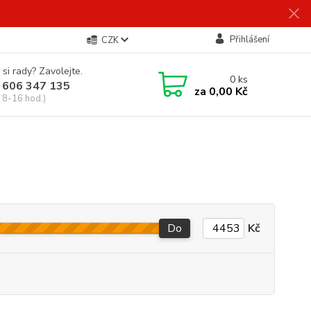
Přihlášení
CZK
 si rady? Zavolejte.
0
ks
 606 347 135
za
0,00 Kč
 8-16 hod.)
Do
Kč