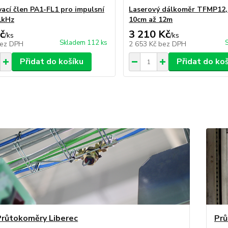
ací člen PA1-FL1 pro impulsní
Laserový dálkoměr TFMP12,
1kHz
10cm až 12m
č
3 210 Kč
/
ks
/
ks
Skladem 112 ks
ez DPH
2 653 Kč
bez DPH
Přidat do košíku
Přidat do ko
růtokoměry Liberec
Prů