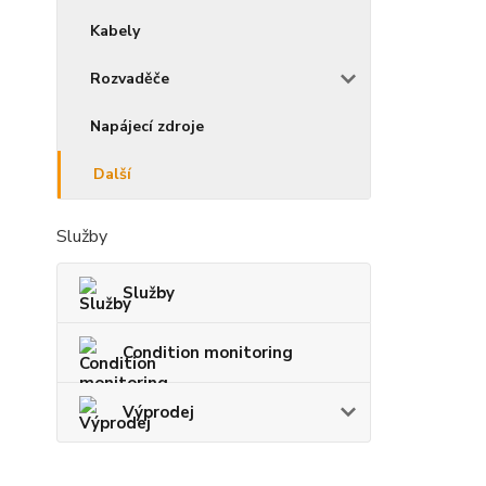
Kabely
Rozvaděče
Napájecí zdroje
Další
Služby
Služby
Condition monitoring
Výprodej