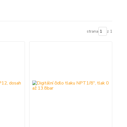
strana
z 1