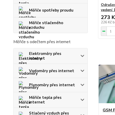
Odrušov
vedení 
Měřiče spotřeby proudu
273 K
226 Kč
b
Měřiče stlačeného
vzduchu
Měřiče s odečtem přes internet
Elektroměry přes
internet
Vodoměry přes internet
Plynoměry přes internet
Měřiče tepla přes
internet
GSM P
Stlačený vzduch přes