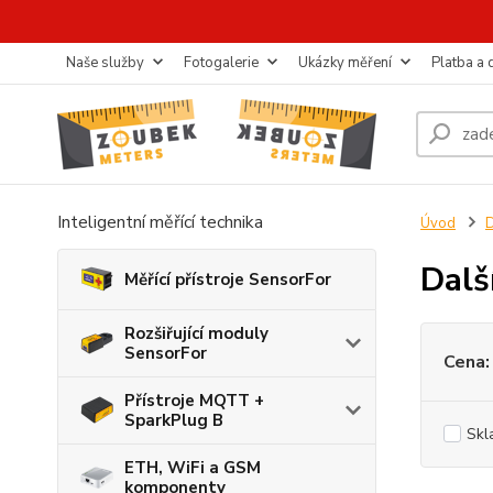
Naše služby
Fotogalerie
Ukázky měření
Platba a
Inteligentní měřící technika
Úvod
D
Dalš
Měřící přístroje SensorFor
Rozšiřující moduly
SensorFor
Cena:
Přístroje MQTT +
SparkPlug B
Skl
ETH, WiFi a GSM
komponenty