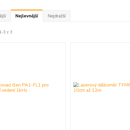
jší
Nejlevnější
Nejdražší
1-3 z 3