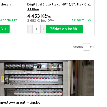
 dosah
Digitální čidlo tlaku NPT1/8", tlak 0 až
13.8bar
4 453 Kč
/
ks
Skladem 1 ks
Skladem 1 ks
3 680 Kč
bez DPH
šíku
Přidat do košíku
strana
z 1
myslový areál Hlinsko