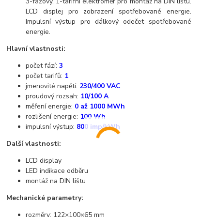
3-fázový, 1-tarifní elektroměr pro montáž na DIN lištu.
LCD displej pro zobrazení spotřebované energie.
Impulsní výstup pro dálkový odečet spotřebované
energie.
Hlavní vlastnosti:
počet fází:
3
počet tarifů:
1
jmenovité napětí:
230/400 VAC
proudový rozsah:
10/100 A
měření energie:
0
až
1000 MWh
rozlišení energie:
100 Wh
impulsní výstup:
800 imp/kWh
Další vlastnosti:
LCD display
LED indikace odběru
montáž na DIN lištu
Mechanické parametry:
rozměry: 122×100×65 mm