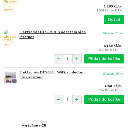
1 280 Kč
/
ks
1 058 Kč
bez DPH
Detail
Elektroměr DTS-353L s odečtem přes
Skladem 51 ks
internet
3 156 Kč
/
ks
2 608 Kč
bez DPH
Přidat do košíku
Elektroměr DTS353L, WiFi, s odečtem
Skladem 55 ks
přes internet
3 941 Kč
/
ks
3 257 Kč
bez DPH
Přidat do košíku
Vyrábíme v ČR