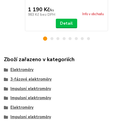
1 190 Kč
1 688 Kč
/
ks
Info v obchodu
983 Kč
bez DPH
1 395 Kč
bez
Detail
Zboží zařazeno v kategoriích
Elektroměry
3-fázové elektroměry
Impulsní elektroměry
Impulsní elektroměry
Elektroměry
Impulsní elektroměry