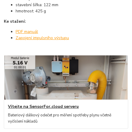
stavební šířka: 122 mm
hmotnost: 425 g
Ke stažení:
PDF manuál
Zapojení impulsního výstupu
Vítejte na SensorFor.cloud serveru
Bateriový dálkový odečet pro měření spotřeby plynu včetně
vyčíslení nákladů