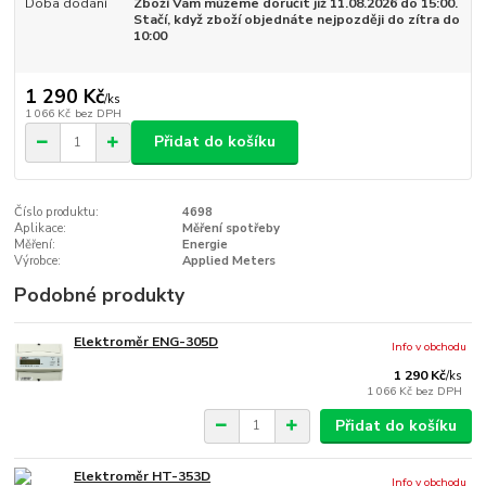
Doba dodání
Zboží Vám můžeme doručit již 11.08.2026 do 15:00.
Stačí, když zboží objednáte nejpozději do zítra do
10:00
1 290 Kč
/
ks
1 066 Kč
bez DPH
Přidat do košíku
Číslo produktu:
4698
Aplikace:
Měření spotřeby
Měření:
Energie
Výrobce:
Applied Meters
Podobné produkty
Elektroměr ENG-305D
Info v obchodu
1 290 Kč
/
ks
1 066 Kč
bez DPH
Přidat do košíku
Elektroměr HT-353D
Info v obchodu