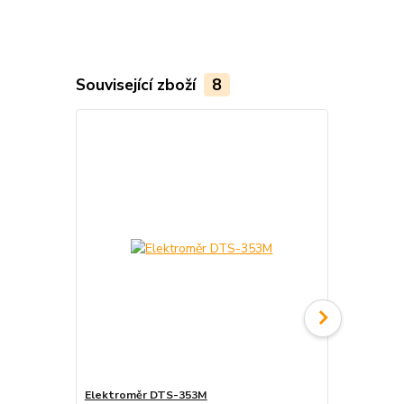
Související zboží
8
Elektroměr DTS-353M
3-fázový el