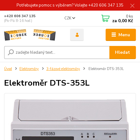
Potřebujete pomoc s výběrem? Volejte +420 606 347 135
0
ks
+420 606 347 135
CZK
za
0,00 Kč
(Po-Pá 8-16 hod.)
Menu
Hledat
Úvod
Elektroměry
3-fázové elektroměry
Elektroměr DTS-353L
Elektroměr DTS-353L