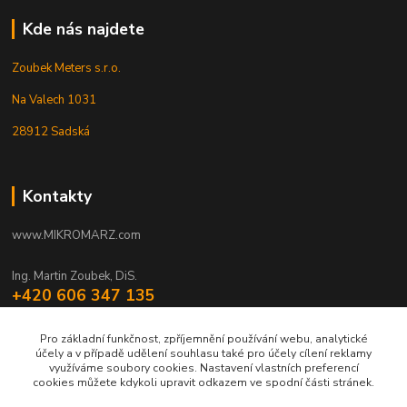
Kde nás najdete
Zoubek Meters s.r.o.
Na Valech 1031
28912 Sadská
Kontakty
www.MIKROMARZ.com
Ing. Martin Zoubek, DiS.
+420 606 347 135
(Po-Pá 8-16 hod.)
Pro základní funkčnost, zpříjemnění používání webu, analytické
zoubek@mikromarz.cz
účely a v případě udělení souhlasu také pro účely cílení reklamy
využíváme soubory cookies. Nastavení vlastních preferencí
cookies můžete kdykoli upravit odkazem ve spodní části stránek.