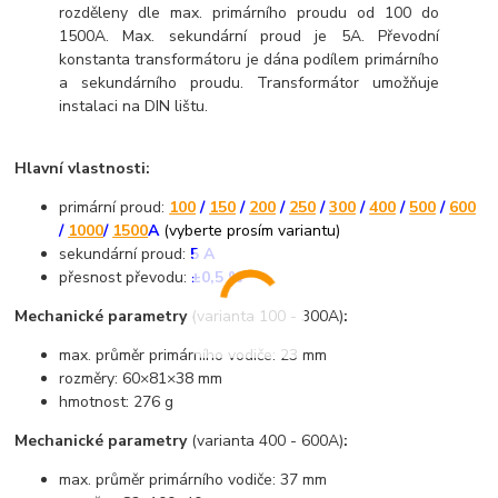
rozděleny dle max. primárního proudu od 100 do
1500A. Max. sekundární proud je 5A. Převodní
konstanta transformátoru je dána podílem primárního
a sekundárního proudu. Transformátor umožňuje
instalaci na DIN lištu.
Hlavní vlastnosti:
primární proud:
100
/
150
/
200
/
250
/
300
/
400
/
500
/
600
/
1000
/
1500
A
(vyberte prosím variantu)
sekundární proud:
5 A
přesnost převodu:
±0,5 %
Mechanické parametry
(varianta 100 - 300A)
:
max. průměr primárního vodiče: 23 mm
rozměry: 60×81×38 mm
hmotnost: 276 g
Mechanické parametry
(varianta 400 - 600A)
:
max. průměr primárního vodiče: 37 mm