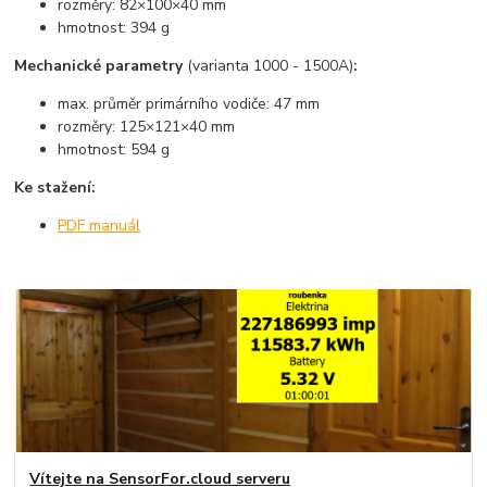
rozměry: 82×100×40 mm
hmotnost: 394 g
Mechanické parametry
(varianta 1000 - 1500A)
:
max. průměr primárního vodiče: 47 mm
rozměry: 125×121×40 mm
hmotnost: 594 g
Ke stažení:
PDF manuál
Vítejte na SensorFor.cloud serveru