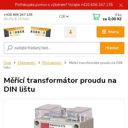
Potřebujete pomoc s výběrem? Volejte +420 606 347 135
0
ks
+420 606 347 135
CZK
za
0,00 Kč
(Po-Pá 8-16 hod.)
Menu
Hledat
Úvod
Elektroměry
Příslušenství
Měřící transformátor proudu na DIN
lištu
Měřící transformátor proudu na
DIN lištu