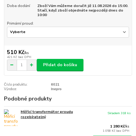
Doba dodání
Zboží Vám můžeme doručit již 11.08.2026 do 15:00.
Stačí, když zboží objednáte nejpozději dnes do
10:00
Primární proud:
510 Kč
/
ks
421 Kč
bez DPH
Přidat do košíku
Číslo produktu:
6021
Výrobce:
Inepro
Podobné produkty
Měřící transformátor proudu
Skladem 318 ks
rozebíratelný
1 280 Kč
/
ks
1 058 Kč
bez DPH