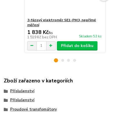
3-fázový elektroměr SE1-PM3, nepřímé
3-fáz. 2-ta
měření
měření
1 838 Kč
1 948 Kč
/
ks
Skladem 53 ks
1 519 Kč
bez DPH
1 610 Kč
bez
Přidat do košíku
Zboží zařazeno v kategoriích
Příslušenství
Příslušenství
Proudové transfomátory