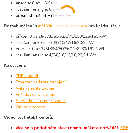
energie: 0 až 1.6 GWh
rozlišení energie: 0.2 Wh
přesnost měření: ±(1%+0.2W)
Rozsah měření s
měřícími transformátory
(pro každou fázi)
:
příkon: 0 až 25/37,5/50/62,5/75/100/125/150 kW
rozlišení příkonu: 4/6/8/10/12/16/20/24 W
energie: 0 až 32/48/64/80/96/128/160/192 GWh
rozlišení energie: 4/6/8/10/12/16/20/24 Wh
Ke stažení:
PDF manuál
Ethernet varianta zapojení
WiFi varianta zapojení
Požadavky na zapojení
SensorFor Cloud průvodce
Online podpora
Video test elektroměrů:
více se o podobném elektroměru můžete dozvědět
ZDE