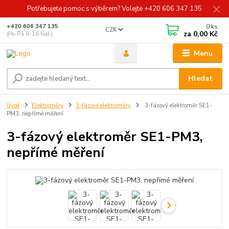
Potřebujete pomoc s výběrem? Volejte +420 606 347 135
0
ks
+420 606 347 135
CZK
za
0,00 Kč
(Po-Pá 8-16 hod.)
Menu
Hledat
Úvod
Elektroměry
3-fázové elektroměry
3-fázový elektroměr SE1-
PM3, nepřímé měření
3-fázový elektroměr SE1-PM3,
nepřímé měření