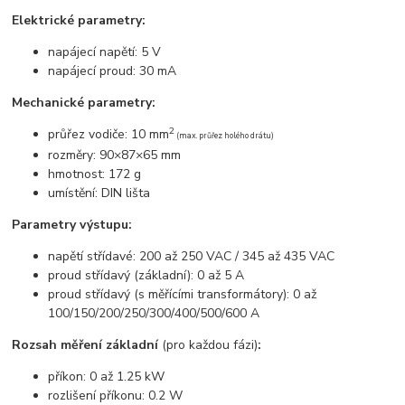
Elektrické parametry:
napájecí napětí: 5 V
napájecí proud: 30 mA
Mechanické parametry:
2
průřez vodiče: 10 mm
(max. průřez holého drátu)
rozměry: 90×87×65 mm
hmotnost: 172 g
umístění: DIN lišta
Parametry výstupu:
napětí střídavé: 200 až 250 VAC / 345 až 435 VAC
proud střídavý (základní): 0 až 5 A
proud střídavý (s měřícími transformátory): 0 až
100/150/200/250/300/400/500/600 A
Rozsah měření základní
(pro každou fázi)
:
příkon: 0 až 1.25 kW
rozlišení příkonu: 0.2 W