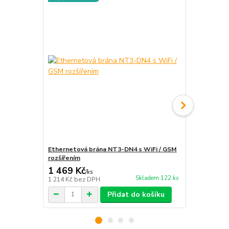
Ethernetová brána NT3-DN4 s WiFi / GSM
WiFi měřící 
rozšířením
1 469 Kč
2 449 Kč
/
ks
Skladem 122 ks
1 214 Kč
bez DPH
2 024 Kč
bez
Přidat do košíku