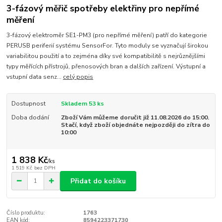
3-fázový měřič spotřeby elektřiny pro nepřímé
měření
3-fázový elektroměr SE1-PM3 (pro nepřímé měření) patří do kategorie
PERUSB periferií systému SensorFor. Tyto moduly se vyznačují širokou
variabilitou použití a to zejména díky své kompatibilitě s nejrůznějšími
typy měřících přístrojů, přenosových bran a dalších zařízení. Výstupní a
vstupní data senz...
celý popis
Dostupnost
Skladem 53 ks
Doba dodání
Zboží Vám můžeme doručit již 11.08.2026 do 15:00.
Stačí, když zboží objednáte nejpozději do zítra do
10:00
1 838 Kč
/
ks
1 519 Kč
bez DPH
Přidat do košíku
Číslo produktu:
1763
EAN kód:
8594223371730