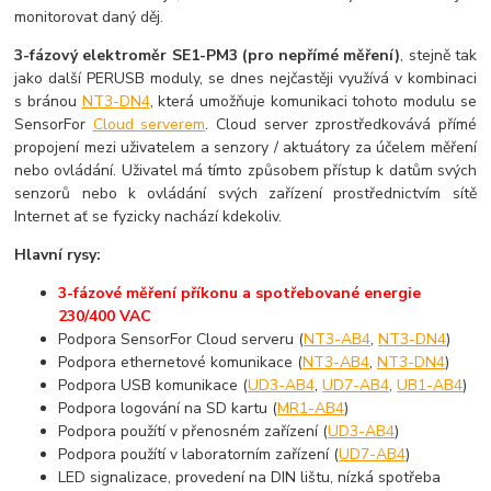
monitorovat daný děj.
3-fázový elektroměr SE1-PM3 (pro nepřímé měření)
, stejně tak
jako další PERUSB moduly, se dnes nejčastěji využívá v kombinaci
s bránou
NT3-DN4
, která umožňuje komunikaci tohoto modulu se
SensorFor
Cloud serverem
. Cloud server zprostředkovává přímé
propojení mezi uživatelem a senzory / aktuátory za účelem měření
nebo ovládání. Uživatel má tímto způsobem přístup k datům svých
senzorů nebo k ovládání svých zařízení prostřednictvím sítě
Internet ať se fyzicky nachází kdekoliv.
Hlavní rysy:
3-fázové měření příkonu a spotřebované energie
230/400 VAC
Podpora SensorFor Cloud serveru (
NT3-AB4
,
NT3-DN4
)
Podpora ethernetové komunikace (
NT3-AB4
,
NT3-DN4
)
Podpora USB komunikace (
UD3-AB4
,
UD7-AB4
,
UB1-AB4
)
Podpora logování na SD kartu (
MR1-AB4
)
Podpora použítí v přenosném zařízení (
UD3-AB4
)
Podpora použítí v laboratorním zařízení (
UD7-AB4
)
LED signalizace, provedení na DIN lištu, nízká spotřeba