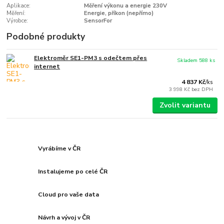
Aplikace:
Měření výkonu a energie 230V
Měření:
Energie, příkon (nepřímo)
Výrobce:
SensorFor
Podobné produkty
Elektroměr SE1-PM3 s odečtem přes
Skladem 588 ks
internet
4 837 Kč
/
ks
3 998 Kč
bez DPH
Zvolit variantu
Vyrábíme v ČR
Instalujeme po celé ČR
Cloud pro vaše data
Návrh a vývoj v ČR