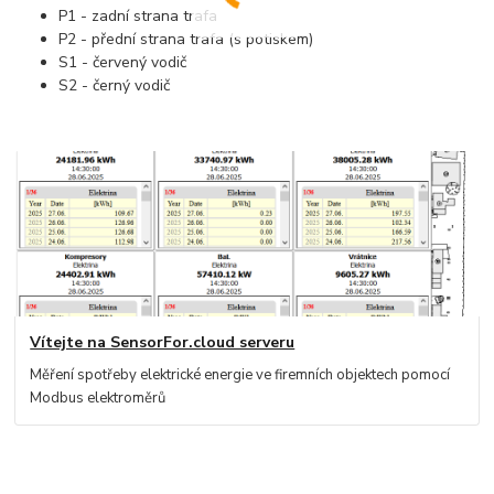
P1 - zadní strana trafa
P2 - přední strana trafa (s potiskem)
S1 - červený vodič
S2 - černý vodič
Vítejte na SensorFor.cloud serveru
Měření spotřeby elektrické energie ve firemních objektech pomocí
Modbus elektroměrů