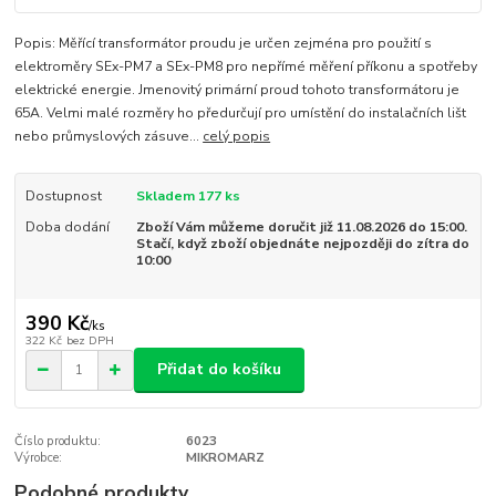
Popis: Měřící transformátor proudu je určen zejména pro použití s
elektroměry SEx-PM7 a SEx-PM8 pro nepřímé měření příkonu a spotřeby
elektrické energie. Jmenovitý primární proud tohoto transformátoru je
65A. Velmi malé rozměry ho předurčují pro umístění do instalačních lišt
nebo průmyslových zásuve...
celý popis
Dostupnost
Skladem 177 ks
Doba dodání
Zboží Vám můžeme doručit již 11.08.2026 do 15:00.
Stačí, když zboží objednáte nejpozději do zítra do
10:00
390 Kč
/
ks
322 Kč
bez DPH
Přidat do košíku
Číslo produktu:
6023
Výrobce:
MIKROMARZ
Podobné produkty