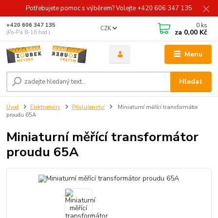
Potřebujete pomoc s výběrem? Volejte +420 606 347 135
0
ks
+420 606 347 135
CZK
za
0,00 Kč
(Po-Pá 8-16 hod.)
Menu
Hledat
Úvod
Elektroměry
Příslušenství
Miniaturní měřící transformátor
proudu 65A
Miniaturní měřící transformátor
proudu 65A