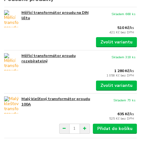
Měřící transformátor proudu na DIN
Skladem 668 ks
lištu
510 Kč
/
ks
421 Kč
bez DPH
Zvolit variantu
Měřící transformátor proudu
Skladem 318 ks
rozebíratelný
1 280 Kč
/
ks
1 058 Kč
bez DPH
Zvolit variantu
Malý klešťový transformátor proudu
Skladem 79 ks
100A
635 Kč
/
ks
525 Kč
bez DPH
Přidat do košíku