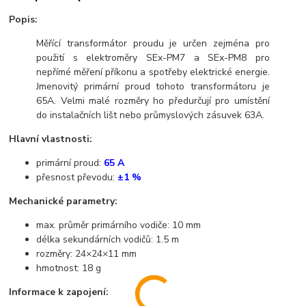
Popis:
Měřící transformátor proudu je určen zejména pro
použití s elektroměry SEx-PM7 a SEx-PM8 pro
nepřímé měření příkonu a spotřeby elektrické energie.
Jmenovitý primární proud tohoto transformátoru je
65A. Velmi malé rozměry ho předurčují pro umístění
do instalačních lišt nebo průmyslových zásuvek 63A.
Hlavní vlastnosti:
primární proud:
65 A
přesnost převodu:
±1 %
Mechanické parametry
:
max. průměr primárního vodiče: 10 mm
délka sekundárních vodičů: 1.5 m
rozměry: 24×24×11 mm
hmotnost: 18 g
Informace k zapojení: