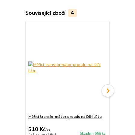
Související zboží
4
Měřící transformátor proudu na DIN lištu
Malý klešťo
510 Kč
635 Kč
/
ks
/
ks
Skladem 668 ks
421 Kč
bez DPH
525 Kč
bez 