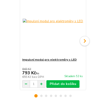
Impulsní modul pro elektroměry s LED
Elektroměr
843 Kč
793 Kč
1 290 Kč
/
ks
Skladem 53 ks
655 Kč
bez DPH
1 066 Kč
bez
Přidat do košíku