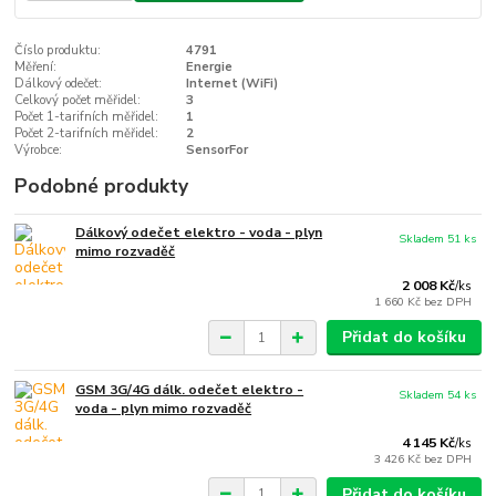
Číslo produktu:
4791
Měření:
Energie
Dálkový odečet:
Internet (WiFi)
Celkový počet měřidel:
3
Počet 1-tarifních měřidel:
1
Počet 2-tarifních měřidel:
2
Výrobce:
SensorFor
Podobné produkty
Dálkový odečet elektro - voda - plyn
Skladem 51 ks
mimo rozvaděč
2 008 Kč
/
ks
1 660 Kč
bez DPH
Přidat do košíku
GSM 3G/4G dálk. odečet elektro -
Skladem 54 ks
voda - plyn mimo rozvaděč
4 145 Kč
/
ks
3 426 Kč
bez DPH
Přidat do košíku