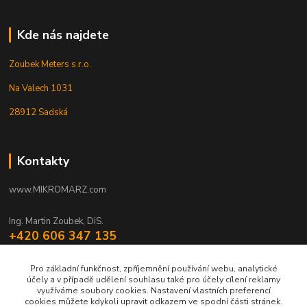
Kde nás najdete
Zoubek Meters s.r.o.
Na Valech 1031
28912 Sadská
Kontakty
www.MIKROMARZ.com
Ing. Martin Zoubek, DiS.
+420 606 347 135
(Po-Pá 8-16 hod.)
Pro základní funkčnost, zpříjemnění používání webu, analytické
zoubek@mikromarz.cz
účely a v případě udělení souhlasu také pro účely cílení reklamy
využíváme soubory cookies. Nastavení vlastních preferencí
cookies můžete kdykoli upravit odkazem ve spodní části stránek.