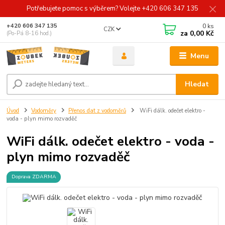
Potřebujete pomoc s výběrem? Volejte +420 606 347 135
0
ks
+420 606 347 135
CZK
za
0,00 Kč
(Po-Pá 8-16 hod.)
Menu
Hledat
Úvod
Vodoměry
Přenos dat z vodoměrů
WiFi dálk. odečet elektro -
voda - plyn mimo rozvaděč
WiFi dálk. odečet elektro - voda -
plyn mimo rozvaděč
Doprava ZDARMA