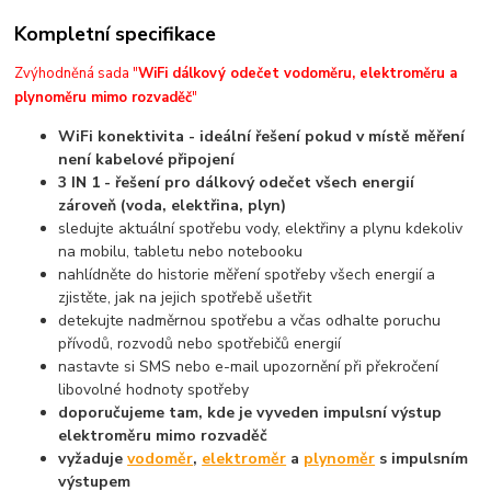
Kompletní specifikace
Zvýhodněná sada "
WiFi dálkový odečet vodoměru, elektroměru a
plynoměru mimo rozvaděč
"
WiFi konektivita - ideální řešení pokud v místě měření
není kabelové připojení
3 IN 1 - řešení pro dálkový odečet všech energií
zároveň
(voda, elektřina, plyn)
sledujte aktuální spotřebu vody, elektřiny a plynu kdekoliv
na mobilu, tabletu nebo notebooku
nahlídněte do historie měření spotřeby všech energií a
zjistěte, jak na jejich spotřebě ušetřit
detekujte nadměrnou spotřebu a včas odhalte poruchu
přívodů, rozvodů nebo spotřebičů energií
nastavte si SMS nebo e-mail upozornění při překročení
libovolné hodnoty spotřeby
doporučujeme tam, kde je vyveden impulsní výstup
elektroměru mimo rozvaděč
vyžaduje
vodoměr
,
elektroměr
a
plynoměr
s impulsním
výstupem