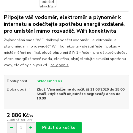
Připojte váš vodoměr, elektroměr a plynoměr k
internetu a odečítejte spotřebu energií vzdáleně,
pro umístění mimo rozvaděč, WiFi konektivita
Zvýhodněná sada "WiFi dálkový odečet vodoměru, elektroměru a
plynoměru mimo rozvaděč" WiFi konektivita - ideální řešení pokud v
místě měření není kabelové připojení 3 IN 1 - řešení pro dálkový odečet
všech energií zároveň (voda, elektřina, plyn) sledujte aktuální spotřebu
vody, elektřiny a plynu kd...
celý popis
Dostupnost
Skladem 51 ks
Doba dodání
Zboží Vám můžeme doručit již 11.08.2026 do 15:00.
Stačí, když zboží objednáte nejpozději dnes do
10:00
2 886 Kč
/
ks
2 385 Kč
bez DPH
Přidat do košíku