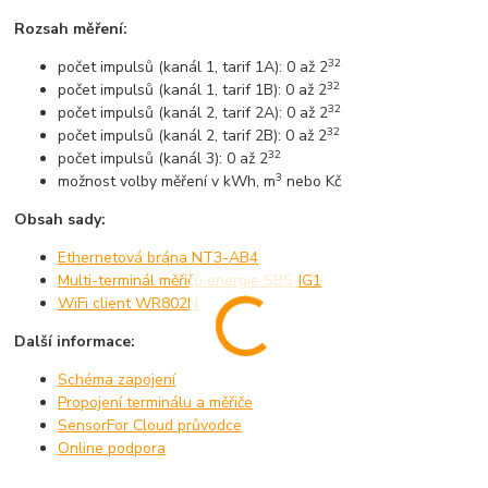
Rozsah měření:
32
počet impulsů (kanál 1, tarif 1A): 0 až 2
32
počet impulsů (kanál 1, tarif 1B): 0 až 2
32
počet impulsů (kanál 2, tarif 2A): 0 až 2
32
počet impulsů (kanál 2, tarif 2B): 0 až 2
32
počet impulsů (kanál 3): 0 až 2
3
možnost volby měření v kWh, m
nebo Kč
Obsah sady:
Ethernetová brána NT3-AB4
Multi-terminál měřičů energie SB5-IG1
WiFi client WR802N
Další informace:
Schéma zapojení
Propojení terminálu a měřiče
SensorFor Cloud průvodce
Online podpora