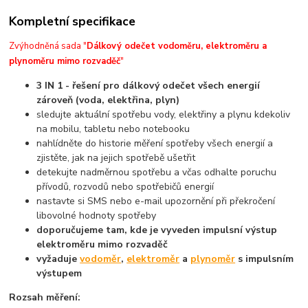
Kompletní specifikace
Zvýhodněná sada "
Dálkový odečet vodoměru, elektroměru a
plynoměru mimo rozvaděč
"
3 IN 1 - řešení pro dálkový odečet všech energií
zároveň
(voda, elektřina, plyn)
sledujte aktuální spotřebu vody, elektřiny a plynu kdekoliv
na mobilu, tabletu nebo notebooku
nahlídněte do historie měření spotřeby všech energií a
zjistěte, jak na jejich spotřebě ušetřit
detekujte nadměrnou spotřebu a včas odhalte poruchu
přívodů, rozvodů nebo spotřebičů energií
nastavte si SMS nebo e-mail upozornění při překročení
libovolné hodnoty spotřeby
doporučujeme tam, kde je vyveden impulsní výstup
elektroměru mimo rozvaděč
vyžaduje
vodoměr
,
elektroměr
a
plynoměr
s impulsním
výstupem
Rozsah měření: