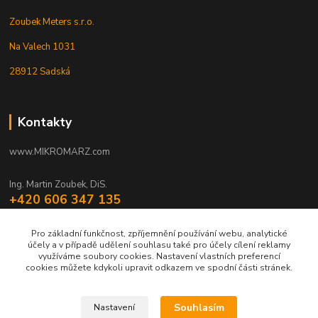
Zoubek Meters s.r.o.
Na Valech 1031
28912 Sadská
Kontakty
www.MIKROMARZ.com
Ing. Martin Zoubek, DiS.
+420 606 347 135
(Po-Pá 8-16 hod.)
Pro základní funkčnost, zpříjemnění používání webu, analytické
zoubek@mikromarz.cz
účely a v případě udělení souhlasu také pro účely cílení reklamy
využíváme soubory cookies. Nastavení vlastních preferencí
cookies můžete kdykoli upravit odkazem ve spodní části stránek.
Souhlasím
Nastavení