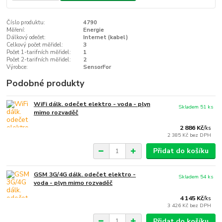
Číslo produktu:
4790
Měření:
Energie
Dálkový odečet:
Internet (kabel)
Celkový počet měřidel:
3
Počet 1-tarifních měřidel:
1
Počet 2-tarifních měřidel:
2
Výrobce:
SensorFor
Podobné produkty
WiFi dálk. odečet elektro - voda - plyn
Skladem 51 ks
mimo rozvaděč
2 886 Kč
/
ks
2 385 Kč
bez DPH
Přidat do košíku
GSM 3G/4G dálk. odečet elektro -
Skladem 54 ks
voda - plyn mimo rozvaděč
4 145 Kč
/
ks
3 426 Kč
bez DPH
Přidat do košíku