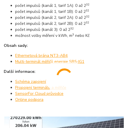
32
počet impulsů (kanál 1, tarif 1A): 0 až 2
32
počet impulsů (kanál 1, tarif 1B): 0 až 2
32
počet impulsů (kanál 2, tarif 2A): 0 až 2
32
počet impulsů (kanál 2, tarif 2B): 0 až 2
32
počet impulsů (kanál 3): 0 až 2
3
možnost volby měření v kWh, m
nebo Kč
Obsah sady:
Ethernetová brána NT3-AB4
Multi-terminál měřičů energie SB5-IG1
Další informace:
Schéma zapojení
Propojení terminálu a měřiče
SensorFor Cloud průvodce
Online podpora