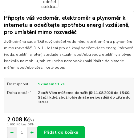
Připojte váš vodoměr, elektroměr a plynoměr k
internetu a odečítejte spotřebu energií vzdáleně,
pro umístění mimo rozvaděč
Zvýhodněná sada "Dálkový odečet vodoměru, elektroměru a plynoměru
mimo rozvaděč" 3 IN 1 - řešení pro dálkový odečet všech energií zároveň
(voda, elektřina, plyn) sledujte aktuální spotřebu vody, elektřiny a plynu
kdekoliv na mobilu, tabletu nebo notebooku nahlídněte do historie
měření spotřeby všec...
celý popis
Dostupnost
Skladem 51 ks
Doba dodání
Zboží Vám můžeme doručit již 11.08.2026 do 15:00.
Stačí, když zboží objednáte nejpozději do zítra do
10:00
2 008 Kč
/
ks
1 660 Kč
bez DPH
Přidat do košíku