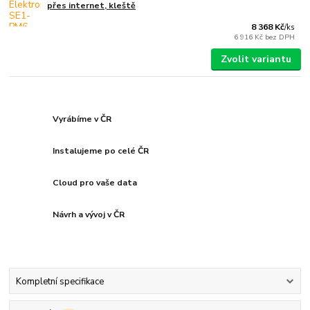
přes internet, kleště
8 368 Kč
/
ks
6 916 Kč
bez DPH
Zvolit variantu
Vyrábíme v ČR
Instalujeme po celé ČR
Cloud pro vaše data
Návrh a vývoj v ČR
Kompletní specifikace