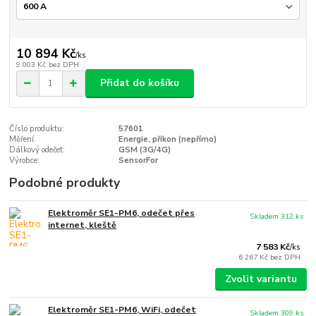
10 894 Kč
/
ks
9 003 Kč
bez DPH
Přidat do košíku
Číslo produktu:
57601
Měření:
Energie, příkon (nepřímo)
Dálkový odečet:
GSM (3G/4G)
Výrobce:
SensorFor
Podobné produkty
Elektroměr SE1-PM6, odečet přes
Skladem 312 ks
internet, kleště
7 583 Kč
/
ks
6 267 Kč
bez DPH
Zvolit variantu
Elektroměr SE1-PM6, WiFi, odečet
Skladem 309 ks