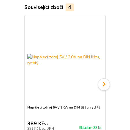
Související zboží
4
Napájecí zdroj 5V / 2.0A na DIN lištu, rychlý
Instalace e
rozvaděče
389 Kč
1 890 Kč
/
ks
Skladem 88 ks
321 Kč
bez DPH
1 562 Kč
bez