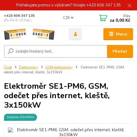
Potřebujete pomoc s výběrem? Volejte +420 606 347 135
0
ks
+420 606 347 135
CZK
za
0,00 Kč
(Po-Pá 8-16 hod.)
Menu
Hledat
Úvod
Elektroměry
GSM elektroměry
Elektroměr SE1-PM6, GSM,
odečet přes internet, kleště, 3x150kW
Elektroměr SE1-PM6, GSM,
odečet přes internet, kleště,
3x150kW
Doprava ZDARMA