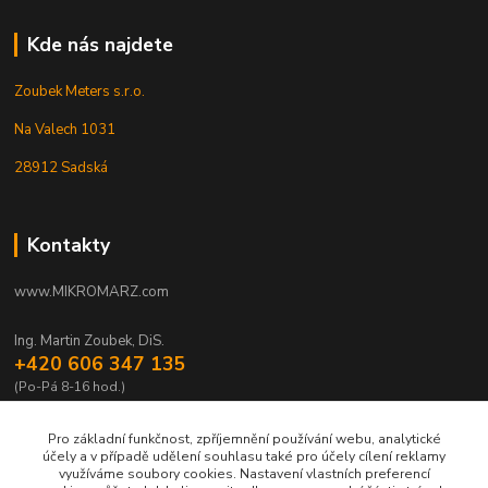
Kde nás najdete
Zoubek Meters s.r.o.
Na Valech 1031
28912 Sadská
Kontakty
www.MIKROMARZ.com
Ing. Martin Zoubek, DiS.
+420 606 347 135
(Po-Pá 8-16 hod.)
zoubek@mikromarz.cz
Pro základní funkčnost, zpříjemnění používání webu, analytické
účely a v případě udělení souhlasu také pro účely cílení reklamy
využíváme soubory cookies. Nastavení vlastních preferencí