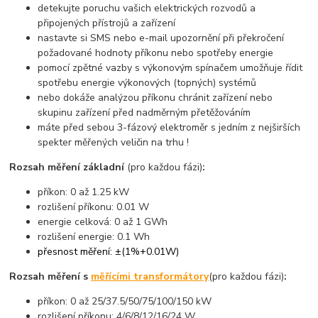
detekujte poruchu vašich elektrických rozvodů a
připojených přístrojů a zařízení
nastavte si SMS nebo e-mail upozornění při překročení
požadované hodnoty příkonu nebo spotřeby energie
pomocí zpětné vazby s výkonovým spínačem umožňuje řídit
spotřebu energie výkonových (topných) systémů
nebo dokáže analýzou příkonu chránit zařízení nebo
skupinu zařízení před nadměrným přetěžováním
máte před sebou 3-fázový elektroměr s jedním z nejširších
spekter měřených veličin na trhu !
Rozsah měření základní
(pro každou fázi)
:
příkon: 0 až 1.25 kW
rozlišení příkonu: 0.01 W
energie celková: 0 až 1 GWh
rozlišení energie: 0.1 Wh
přesnost měření: ±(1%+0.01W)
Rozsah měření s
měřícími transformátory
(pro každou fázi)
:
příkon: 0 až 25/37.5/50/75/100/150 kW
rozlišení příkonu: 4/6/8/12/16/24 W