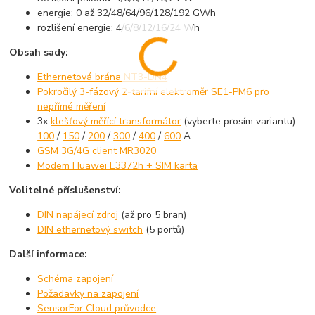
energie: 0 až 32/48/64/96/128/192 GWh
rozlišení energie: 4/6/8/12/16/24 Wh
Obsah sady:
Ethernetová brána NT3-DN4
Pokročilý 3-fázový 2-tarifní elektroměr SE1-PM6 pro
nepřímé měření
3x
klešťový měřící transformátor
(vyberte prosím variantu):
100
/
150
/
200
/
300
/
400
/
600
A
GSM 3G/4G client MR3020
Modem Huawei E3372h + SIM karta
Volitelné příslušenství:
DIN napájecí zdroj
(až pro 5 bran)
DIN ethernetový switch
(5 portů)
Další informace:
Schéma zapojení
Požadavky na zapojení
SensorFor Cloud průvodce