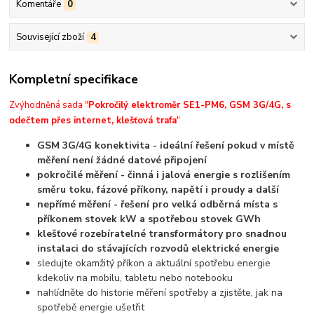
Komentáře
0
Související zboží
4
Kompletní specifikace
Zvýhodněná sada "
Pokročilý elektroměr SE1-PM6, GSM 3G/4G, s
odečtem přes internet, klešťová trafa
"
GSM 3G/4G konektivita - ideální řešení pokud v místě
měření není žádné datové připojení
pokročilé měření - činná i jalová energie s rozlišením
směru toku, fázové příkony, napětí i proudy a další
nepřímé měření - řešení pro velká odběrná místa s
příkonem stovek kW a spotřebou stovek GWh
klešťové rozebíratelné transformátory pro snadnou
instalaci do stávajících rozvodů elektrické energie
sledujte okamžitý příkon a aktuální spotřebu energie
kdekoliv na mobilu, tabletu nebo notebooku
nahlídněte do historie měření spotřeby a zjistěte, jak na
spotřebě energie ušetřit