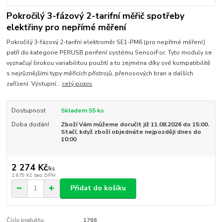
Pokročilý 3-fázový 2-tarifní měřič spotřeby
elektřiny pro nepřímé měření
Pokročilý 3-fázový 2-tarifní elektroměr SE1-PM6 (pro nepřímé měření)
patří do kategorie PERUSB periferií systému SensorFor. Tyto moduly se
vyznačují širokou variabilitou použití a to zejména díky své kompatibilitě
s nejrůznějšími typy měřících přístrojů, přenosových bran a dalších
zařízení. Výstupní...
celý popis
Dostupnost
Skladem 55 ks
Doba dodání
Zboží Vám můžeme doručit již 11.08.2026 do 15:00.
Stačí, když zboží objednáte nejpozději dnes do
10:00
2 274 Kč
/
ks
1 879 Kč
bez DPH
Přidat do košíku
Číslo produktu:
1766