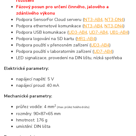
rozlišení
Fázový posun pro určení činného, jalového a
zdánlivého výkonu
Podpora SensorFor Cloud serveru (
NT3-AB4
,
NT3-DN4
)
Podpora ethernetové komunikace (
NT3-AB4
,
NT3-DN4
)
Podpora USB komunikace (
UD3-AB4
,
UD7-AB4
,
UB1-AB4
)
Podpora logování na SD kartu (
MR1-AB4
)
Podpora použítí v přenosném zařízení (
UD3-AB4
)
Podpora použítí v laboratorním zařízení (
UD7-AB4
)
LED signalizace, provedení na DIN lištu, nízká spotřeba
Elektrické parametry:
napájecí napětí: 5 V
napájecí proud: 40 mA
Mechanické parametry:
2
průřez vodiče: 4 mm
(max. průřez holého drátu)
rozměry: 90×87×65 mm
hmotnost: 176 g
umístění: DIN lišta