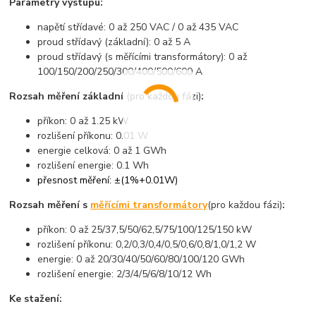
Parametry výstupu:
napětí střídavé: 0 až 250 VAC / 0 až 435 VAC
proud střídavý (základní): 0 až 5 A
proud střídavý (s měřícími transformátory): 0 až
100/150/200/250/300/400/500/600 A
Rozsah měření základní
(pro každou fázi)
:
příkon: 0 až 1.25 kW
rozlišení příkonu: 0.01 W
energie celková: 0 až 1 GWh
rozlišení energie: 0.1 Wh
přesnost měření: ±(1%+0.01W)
Rozsah měření s
měřícími transformátory
(pro každou fázi)
:
příkon: 0 až 25/37,5/50/62,5/75/100/125/150 kW
rozlišení příkonu: 0,2/0,3/0,4/0,5/0,6/0,8/1,0/1,2 W
energie: 0 až 20/30/40/50/60/80/100/120 GWh
rozlišení energie: 2/3/4/5/6/8/10/12 Wh
Ke stažení: