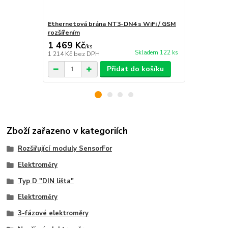
Ethernetová brána NT3-DN4 s WiFi / GSM
WiFi měřící 
rozšířením
1 469 Kč
2 449 Kč
/
ks
Skladem 122 ks
1 214 Kč
bez DPH
2 024 Kč
bez
Přidat do košíku
Zboží zařazeno v kategoriích
Rozšiřující moduly SensorFor
Elektroměry
Typ D "DIN lišta"
Elektroměry
3-fázové elektroměry