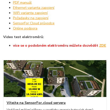
PDF manuál
Ethernet varianta zapojení
WiFi varianta zapojení
Požadavky na zapojení
SensorFor Cloud průvodce
Online podpora
Video test elektroměrů:
více se o podobném elektroměru můžete dozvědět
ZDE
Vítejte na SensorFor.cloud serveru
Vzdálené měření příkonu a spotřeby energie bytových domů