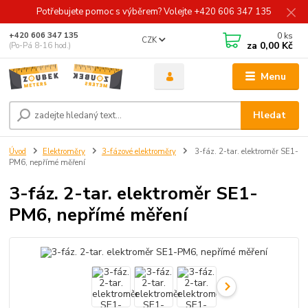
Potřebujete pomoc s výběrem? Volejte +420 606 347 135
0
ks
+420 606 347 135
CZK
za
0,00 Kč
(Po-Pá 8-16 hod.)
Menu
Hledat
Úvod
Elektroměry
3-fázové elektroměry
3-fáz. 2-tar. elektroměr SE1-
PM6, nepřímé měření
3-fáz. 2-tar. elektroměr SE1-
PM6, nepřímé měření