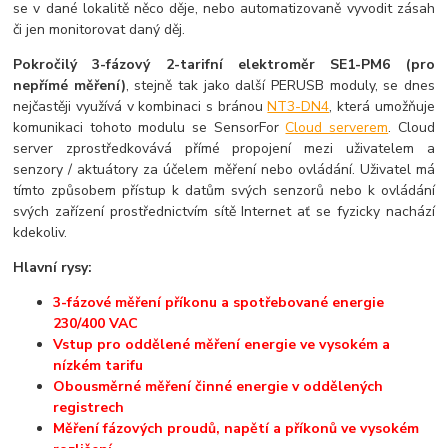
se v dané lokalitě něco děje, nebo automatizovaně vyvodit zásah
či jen monitorovat daný děj.
Pokročilý 3-fázový 2-tarifní elektroměr SE1-PM6 (pro
nepřímé měření)
, stejně tak jako další PERUSB moduly, se dnes
nejčastěji využívá v kombinaci s bránou
NT3-DN4
, která umožňuje
komunikaci tohoto modulu se SensorFor
Cloud serverem
. Cloud
server zprostředkovává přímé propojení mezi uživatelem a
senzory / aktuátory za účelem měření nebo ovládání. Uživatel má
tímto způsobem přístup k datům svých senzorů nebo k ovládání
svých zařízení prostřednictvím sítě Internet ať se fyzicky nachází
kdekoliv.
Hlavní rysy:
3-fázové měření příkonu a spotřebované energie
230/400 VAC
Vstup pro oddělené měření energie ve vysokém a
nízkém tarifu
Obousměrné měření činné energie v oddělených
registrech
Měření fázových proudů, napětí a příkonů ve vysokém