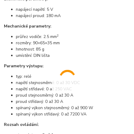
napájecí napětí: 5 V
napájecí proud: 180 mA
Mechanické parametry:
2
průřez vodiče: 2.5 mm
rozměry: 90×65×35 mm
hmotnost: 85 g
umístění: DIN lišta
Parametry výstupu:
typ: relé
napětí stejnosměrné: 0 až 30 VDC
napětí střídavé: 0 až 250 VAC
proud stejnosměrný: 0 až 30 A
proud střídavý: 0 až 30 A
spínaný výkon stejnosměrný: 0 až 900 W
spínaný výkon střídavý: 0 až 7200 VA
Rozsah ovládání: