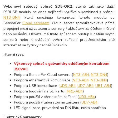
Výkonový releový spínač SD5-OR2
, stejně tak jako další
PERUSB moduly, se dnes nejčastěji využívá v kombinaci s bránou
NT3-DN4
, která umožňuje komunikaci tohoto modulu se
SensorFor
Cloud serverem
. Cloud server zprostředkovává přímé
propojení mezi uživatelem a senzory / aktuátory za účelem měření
nebo ovládání. Uživatel má tímto způsobem přístup k datům svých
senzorů nebo k ovládání svých zařízení prostřednictvím sítě
Internet ať se fyzicky nachází kdekoliv.
Hlavní rysy:
Výkonový spínač s galvanicky odděleným kontaktem
250VAC
Podpora SensorFor Cloud serveru (
NT3-AB4
,
NT3-DN4
)
Podpora ethernetové komunikace (
NT3-AB4
,
NT3-DN4
)
Podpora USB komunikace (
UD3-AB4
,
UD7-AB4
,
UB1-AB4
)
Podpora logování na SD kartu (
MR1-AB4
)
Podpora použítí v přenosném zařízení (
UD3-AB4
)
Podpora použítí v laboratorním zařízení (
UD7-AB4
)
LED signalizace, provedení na DIN lištu, nízká spotřeba
Elektrické parametry: