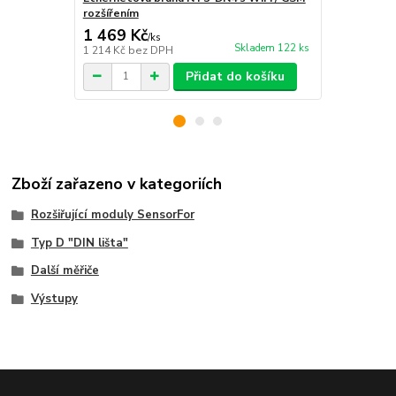
rozšířením
1 469 Kč
698 Kč
/
ks
/
ks
Skladem 122 ks
1 214 Kč
bez DPH
577 Kč
bez 
Přidat do košíku
Zboží zařazeno v kategoriích
Rozšiřující moduly SensorFor
Typ D "DIN lišta"
Další měřiče
Výstupy