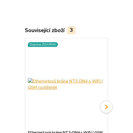
Související zboží
3
Doprava ZDARMA
Ethernetová brána NT3-DN4 s WiFi / GSM
Spínací zás