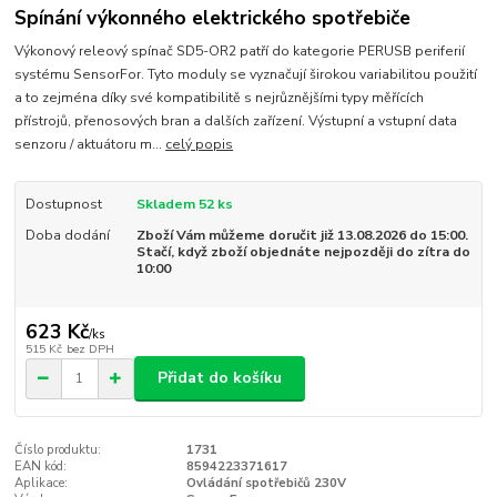
Spínání výkonného elektrického spotřebiče
Výkonový releový spínač SD5-OR2 patří do kategorie PERUSB periferií
systému SensorFor. Tyto moduly se vyznačují širokou variabilitou použití
a to zejména díky své kompatibilitě s nejrůznějšími typy měřících
přístrojů, přenosových bran a dalších zařízení. Výstupní a vstupní data
senzoru / aktuátoru m...
celý popis
Dostupnost
Skladem 52 ks
Doba dodání
Zboží Vám můžeme doručit již 13.08.2026 do 15:00.
Stačí, když zboží objednáte nejpozději do zítra do
10:00
623 Kč
/
ks
515 Kč
bez DPH
Přidat do košíku
Číslo produktu:
1731
EAN kód:
8594223371617
Aplikace:
Ovládání spotřebičů 230V