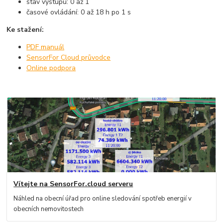
stav výstupu: 0 až 1
časové ovládání: 0 až 18 h po 1 s
Ke stažení:
PDF manuál
SensorFor Cloud průvodce
Online podpora
Vítejte na SensorFor.cloud serveru
Náhled na obecní úřad pro online sledování spotřeb energií v
obecních nemovitostech