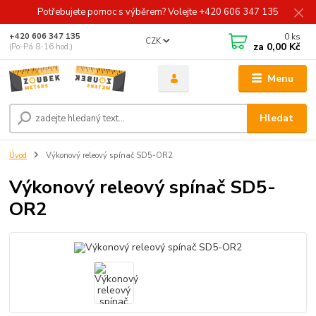
Potřebujete pomoc s výběrem? Volejte +420 606 347 135
0
ks
+420 606 347 135
CZK
za
0,00 Kč
(Po-Pá 8-16 hod.)
Menu
Hledat
Úvod
Výkonový releový spínač SD5-OR2
Výkonový releový spínač SD5-
OR2