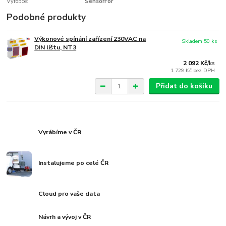
Výrobce:
SensorFor
Podobné produkty
Výkonové spínání zařízení 230VAC na
Skladem 50 ks
DIN lištu, NT3
2 092 Kč
/
ks
1 729 Kč
bez DPH
Přidat do košíku
Vyrábíme v ČR
Instalujeme po celé ČR
Cloud pro vaše data
Návrh a vývoj v ČR