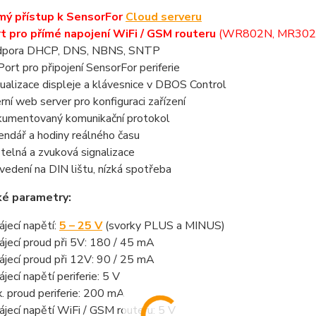
mý přístup k SensorFor
Cloud serveru
t pro přímé napojení WiFi / GSM routeru
(WR802N, MR302
dpora DHCP, DNS, NBNS, SNTP
Port pro připojení SensorFor periferie
tualizace displeje a klávesnice v DBOS Control
erní web server pro konfiguraci zařízení
umentovaný komunikační protokol
endář a hodiny reálného času
telná a zvuková signalizace
vedení na DIN lištu, nízká spotřeba
ké parametry:
ájecí napětí:
5 – 25 V
(svorky PLUS a MINUS)
ájecí proud při 5V: 180 / 45 mA
ájecí proud při 12V: 90 / 25 mA
ájecí napětí periferie: 5 V
. proud periferie: 200 mA
ájecí napětí WiFi / GSM routeru: 5 V