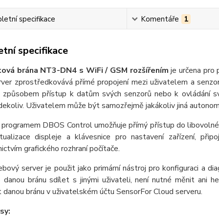
etní specifikace
Komentáře
1
tní specifikace
tová brána NT3-DN4 s WiFi / GSM rozšířením
je určena pro 
rver zprostředkovává přímé propojení mezi uživatelem a senzor
 způsobem přístup k datům svých senzorů nebo k ovládání svýc
dekoliv. Uživatelem může být samozřejmě jakákoliv jiná autonom
 programem DBOS Control umožňuje přímý přístup do libovolné br
irtualizace displeje a klávesnice pro nastavení zařízení, při
ictvím grafického rozhraní počítače.
ebový server je použit jako primární nástroj pro konfiguraci a di
 danou bránu sdílet s jinými uživateli, není nutné měnit ani h
 danou bránu v uživatelském účtu SensorFor Cloud serveru.
sy: