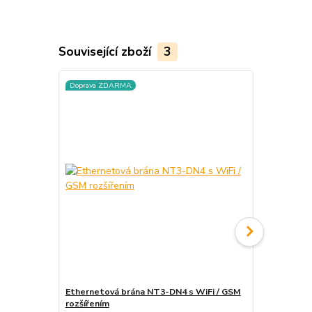
Související zboží
3
Doprava ZDARMA
Ethernetová brána NT3-DN4 s WiFi / GSM
Spínací zás
rozšířením