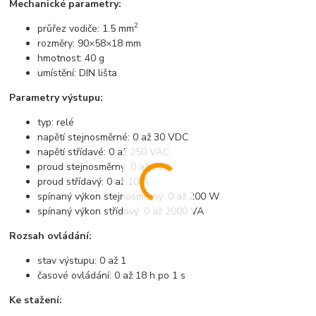
Mechanické parametry:
2
průřez vodiče: 1.5 mm
rozměry: 90×58×18 mm
hmotnost: 40 g
umístění: DIN lišta
Parametry výstupu:
typ: relé
napětí stejnosměrné: 0 až 30 VDC
napětí střídavé: 0 až 250 VAC
proud stejnosměrný: 0 až 10 A
proud střídavý: 0 až 10 A
spínaný výkon stejnosměrný: 0 až 200 W
spínaný výkon střídavý: 0 až 2000 VA
Rozsah ovládání:
stav výstupu: 0 až 1
časové ovládání: 0 až 18 h po 1 s
Ke stažení: