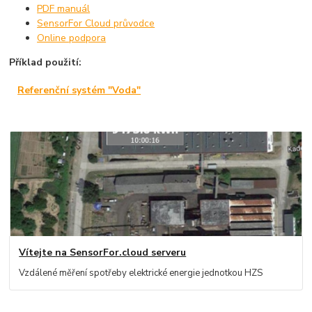
PDF manuál
SensorFor Cloud průvodce
Online podpora
Příklad použití:
Referenční systém "Voda"
Vítejte na SensorFor.cloud serveru
Vzdálené měření spotřeby elektrické energie jednotkou HZS