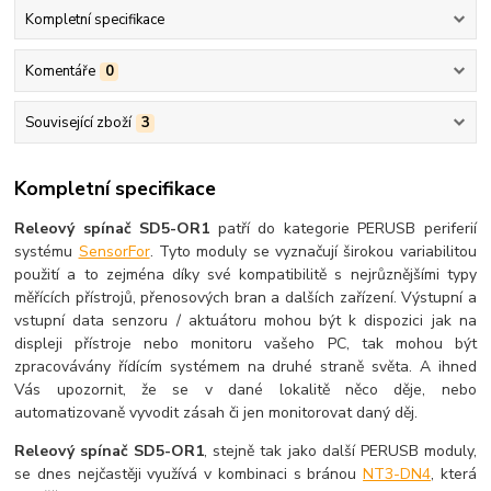
Kompletní specifikace
Komentáře
0
Související zboží
3
Kompletní specifikace
Releový spínač SD5-OR1
patří do kategorie PERUSB periferií
systému
SensorFor
. Tyto moduly se vyznačují širokou variabilitou
použití a to zejména díky své kompatibilitě s nejrůznějšími typy
měřících přístrojů, přenosových bran a dalších zařízení. Výstupní a
vstupní data senzoru / aktuátoru mohou být k dispozici jak na
displeji přístroje nebo monitoru vašeho PC, tak mohou být
zpracovávány řídícím systémem na druhé straně světa. A ihned
Vás upozornit, že se v dané lokalitě něco děje, nebo
automatizovaně vyvodit zásah či jen monitorovat daný děj.
Releový spínač SD5-OR1
, stejně tak jako další PERUSB moduly,
se dnes nejčastěji využívá v kombinaci s bránou
NT3-DN4
, která