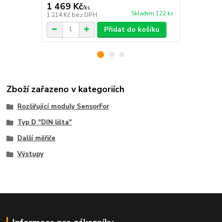
1 469 Kč
698 Kč
/
ks
/
ks
Skladem 122 ks
1 214 Kč
bez DPH
577 Kč
bez 
Přidat do košíku
Zboží zařazeno v kategoriích
Rozšiřující moduly SensorFor
Typ D "DIN lišta"
Další měřiče
Výstupy