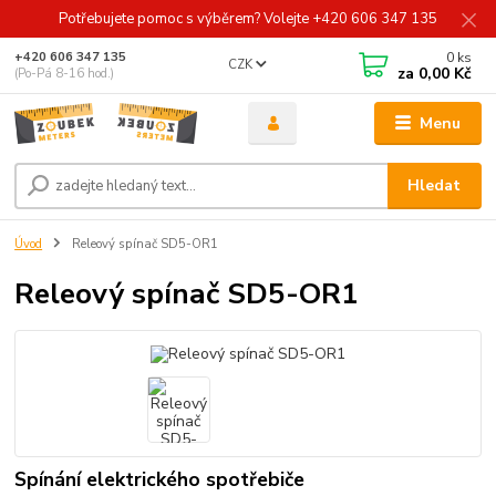
Potřebujete pomoc s výběrem? Volejte +420 606 347 135
0
ks
+420 606 347 135
CZK
za
0,00 Kč
(Po-Pá 8-16 hod.)
Menu
Hledat
Úvod
Releový spínač SD5-OR1
Releový spínač SD5-OR1
Spínání elektrického spotřebiče