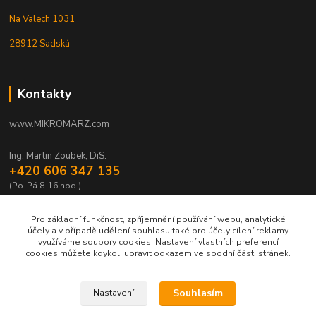
Na Valech 1031
28912 Sadská
Kontakty
www.MIKROMARZ.com
Ing. Martin Zoubek, DiS.
+420 606 347 135
(Po-Pá 8-16 hod.)
zoubek@mikromarz.cz
Pro základní funkčnost, zpříjemnění používání webu, analytické
účely a v případě udělení souhlasu také pro účely cílení reklamy
využíváme soubory cookies. Nastavení vlastních preferencí
cookies můžete kdykoli upravit odkazem ve spodní části stránek.
Upravit sběr cookies.
Souhlasím
Nastavení