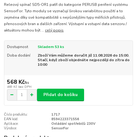
Releový spínač SD5-OR1 patří do kategorie PERUSB periferií systému
SensorFor. Tyto moduly se vyznačují širokou variabilitou použití a to
zejména díky své kompatibilitě s nejrůznějšími typy měřících přístrojů,
přenosových bran a dalších zařízení. Výstupní a vstupní data senzoru /
aktuátoru mohou být ...
celý popis
Dostupnost
Skladem 53 ks
Doba dodání
Zboží Vám můžeme doručit již 11.08.2026 do 15:00.
Stačí, když zboží objednáte nejpozději do zítra do
10:00
568 Kč
/
ks
469 Kč
bez DPH
Přidat do košíku
Číslo produktu:
1717
EAN kód:
8594223371556
Aplikace:
Ovládání spotřebičů 230V
Výrobce:
SensorFor