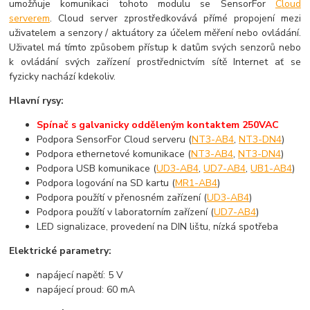
umožňuje komunikaci tohoto modulu se SensorFor
Cloud
serverem
. Cloud server zprostředkovává přímé propojení mezi
uživatelem a senzory / aktuátory za účelem měření nebo ovládání.
Uživatel má tímto způsobem přístup k datům svých senzorů nebo
k ovládání svých zařízení prostřednictvím sítě Internet ať se
fyzicky nachází kdekoliv.
Hlavní rysy:
Spínač s galvanicky odděleným kontaktem 250VAC
Podpora SensorFor Cloud serveru (
NT3-AB4
,
NT3-DN4
)
Podpora ethernetové komunikace (
NT3-AB4
,
NT3-DN4
)
Podpora USB komunikace (
UD3-AB4
,
UD7-AB4
,
UB1-AB4
)
Podpora logování na SD kartu (
MR1-AB4
)
Podpora použítí v přenosném zařízení (
UD3-AB4
)
Podpora použítí v laboratorním zařízení (
UD7-AB4
)
LED signalizace, provedení na DIN lištu, nízká spotřeba
Elektrické parametry:
napájecí napětí: 5 V
napájecí proud: 60 mA