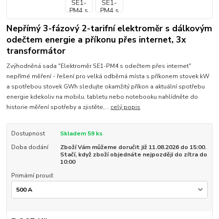
Nepřímý 3-fázový 2-tarifní elektroměr s dálkovým
odečtem energie a příkonu přes internet, 3x
transformátor
Zvýhodněná sada "Elektroměr SE1-PM4 s odečtem přes internet"
nepřímé měření - řešení pro velká odběrná místa s příkonem stovek kW
a spotřebou stovek GWh sledujte okamžitý příkon a aktuální spotřebu
energie kdekoliv na mobilu, tabletu nebo notebooku nahlídněte do
historie měření spotřeby a zjistěte,...
celý popis
Dostupnost
Skladem 59 ks
Doba dodání
Zboží Vám můžeme doručit již 11.08.2026 do 15:00.
Stačí, když zboží objednáte nejpozději do zítra do
10:00
Primární proud: