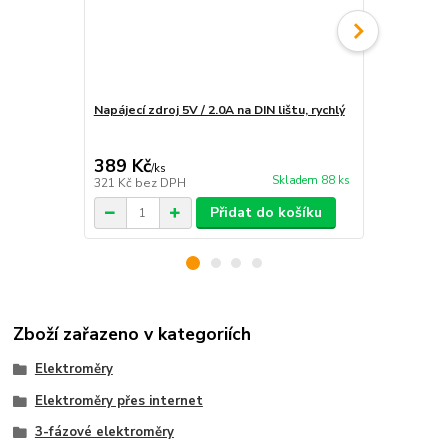
Napájecí zdroj 5V / 2.0A na DIN lištu, rychlý
Instalace e
rozvaděče
389 Kč
1 890 Kč
/
ks
Skladem 88 ks
321 Kč
bez DPH
1 562 Kč
bez
Přidat do košíku
Zboží zařazeno v kategoriích
Elektroměry
Elektroměry přes internet
3-fázové elektroměry