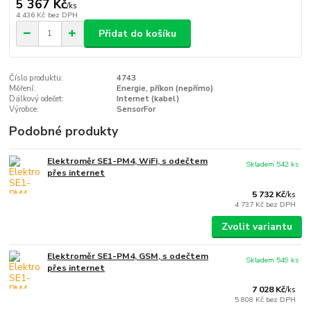
5 367 Kč
/
ks
4 436 Kč
bez DPH
Přidat do košíku
Číslo produktu:
4743
Měření:
Energie, příkon (nepřímo)
Dálkový odečet:
Internet (kabel)
Výrobce:
SensorFor
Podobné produkty
Elektroměr SE1-PM4, WiFi, s odečtem
Skladem 542 ks
přes internet
5 732 Kč
/
ks
4 737 Kč
bez DPH
Zvolit variantu
Elektroměr SE1-PM4, GSM, s odečtem
Skladem 549 ks
přes internet
7 028 Kč
/
ks
5 808 Kč
bez DPH