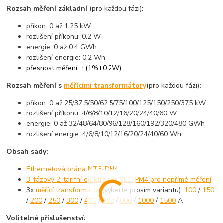
Rozsah měření základní
(pro každou fázi)
:
příkon: 0 až 1.25 kW
rozlišení příkonu: 0.2 W
energie: 0 až 0.4 GWh
rozlišení energie: 0.2 Wh
přesnost měření: ±(1%+0.2W)
Rozsah měření s
měřícími transformátory
(pro každou fázi)
:
příkon: 0 až 25/37.5/50/62.5/75/100/125/150/250/375 kW
rozlišení příkonu: 4/6/8/10/12/16/20/24/40/60 W
energie: 0 až 32/48/64/80/96/128/160/192/320/480 GWh
rozlišení energie: 4/6/8/10/12/16/20/24/40/60 Wh
Obsah sady:
Ethernetová brána NT3-DN4
3-fázový 2-tarifní elektroměr SE1-PM4 pro nepřímé měření
3x
měřící transformátor
(vyberte prosím variantu):
100
/
150
/
200
/
250
/
300
/
400
/
500
/
600
/
1000
/
1500
A
Volitelné příslušenství: