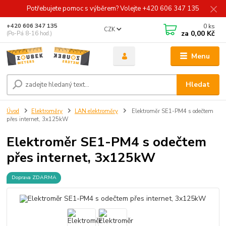
Potřebujete pomoc s výběrem? Volejte +420 606 347 135
0
ks
+420 606 347 135
CZK
za
0,00 Kč
(Po-Pá 8-16 hod.)
Menu
Hledat
Úvod
Elektroměry
LAN elektroměry
Elektroměr SE1-PM4 s odečtem
přes internet, 3x125kW
Elektroměr SE1-PM4 s odečtem
přes internet, 3x125kW
Doprava ZDARMA