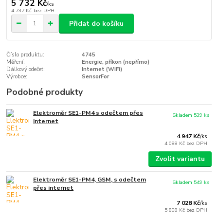
5 732 Kč
/
ks
4 737 Kč
bez DPH
Přidat do košíku
Číslo produktu:
4745
Měření:
Energie, příkon (nepřímo)
Dálkový odečet:
Internet (WiFi)
Výrobce:
SensorFor
Podobné produkty
Elektroměr SE1-PM4 s odečtem přes
Skladem 539 ks
internet
4 947 Kč
/
ks
4 088 Kč
bez DPH
Zvolit variantu
Elektroměr SE1-PM4, GSM, s odečtem
Skladem 549 ks
přes internet
7 028 Kč
/
ks
5 808 Kč
bez DPH