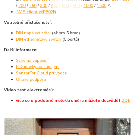
/
200
/
250
/
300
/
400
/
500
/
600
/
1000
/
1500
A
WiFi client WR802N
Volitelné příslušenství:
DIN napájecí zdroj
(až pro 5 bran)
DIN ethernetový switch
(5 portů)
Další informace:
Schéma zapojení
Požadavky na zapojení
SensorFor Cloud průvodce
Online podpora
Video test elektroměrů:
více se o podobném elektroměru můžete dozvědět
ZDE