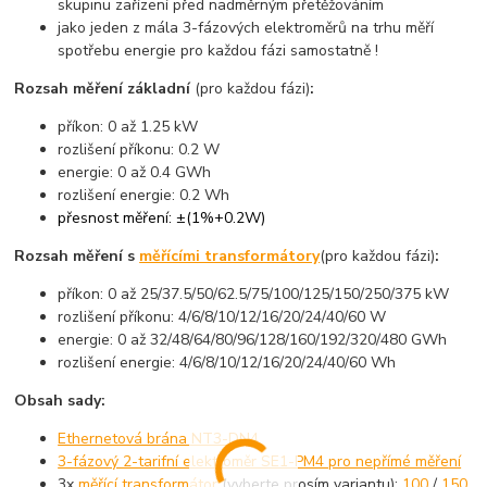
skupinu zařízení před nadměrným přetěžováním
jako jeden z mála 3-fázových elektroměrů na trhu měří
spotřebu energie pro každou fázi samostatně !
Rozsah měření základní
(pro každou fázi)
:
příkon: 0 až 1.25 kW
rozlišení příkonu: 0.2 W
energie: 0 až 0.4 GWh
rozlišení energie: 0.2 Wh
přesnost měření: ±(1%+0.2W)
Rozsah měření s
měřícími transformátory
(pro každou fázi)
:
příkon: 0 až 25/37.5/50/62.5/75/100/125/150/250/375 kW
rozlišení příkonu: 4/6/8/10/12/16/20/24/40/60 W
energie: 0 až 32/48/64/80/96/128/160/192/320/480 GWh
rozlišení energie: 4/6/8/10/12/16/20/24/40/60 Wh
Obsah sady:
Ethernetová brána NT3-DN4
3-fázový 2-tarifní elektroměr SE1-PM4 pro nepřímé měření
3x
měřící transformátor
(vyberte prosím variantu):
100
/
150