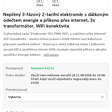
Nepřímý 3-fázový 2-tarifní elektroměr s dálkovým
odečtem energie a příkonu přes internet, 3x
transformátor, WiFi konektivita
Zvýhodněná sada "Elektroměr SE1-PM4, WiFi, s odečtem přes internet"
WiFi konektivita - ideální řešení pokud v místě měření není kabelové
připojení nepřímé měření - řešení pro velká odběrná místa s příkonem
stovek kW a spotřebou stovek GWh sledujte okamžitý příkon a aktuální
spotřebu energie kdekoli...
celý popis
Dostupnost
Skladem 542 ks
Doba dodání
Zboží Vám můžeme doručit již 11.08.2026 do 15:00.
Stačí, když zboží objednáte nejpozději dnes do
10:00
Primární proud: