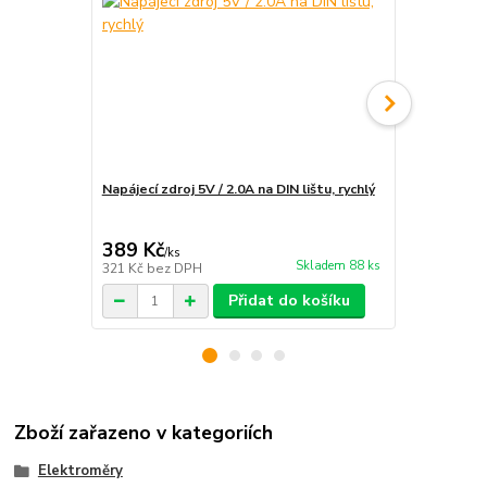
Napájecí zdroj 5V / 2.0A na DIN lištu, rychlý
Instalace e
rozvaděče
389 Kč
1 890 Kč
/
ks
Skladem 88 ks
321 Kč
bez DPH
1 562 Kč
bez
Přidat do košíku
Zboží zařazeno v kategoriích
Elektroměry