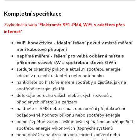
Kompletní specifikace
Zvýhodněná sada "
Elektroměr SE1-PM4, WiFi, s odečtem přes
internet
"
WiFi konektivita - ideální řešení pokud v místě měření
není kabelové připojení
nepřímé měření - řešení pro velká odběrná místa s
příkonem stovek kW a spotřebou stovek GWh
sledujte okamžitý příkon a aktuální spotřebu energie
kdekoliv na mobilu, tabletu nebo notebooku
nahlídněte do historie měření spotřeby a zjistěte, jak na
spotřebě energie ušetřit
detekujte poruchu vašich elektrických rozvodů a
připojených přístrojů a zařízení
nastavte si SMS nebo e-mail upozornění při překročení
požadované hodnoty příkonu nebo spotřeby energie
pomocí zpětné vazby s výkonovým spínačem umožňuje řídit
spotřebu energie výkonových (topných) systémů
nebo dokáže analýzou příkonu chránit zařízení nebo