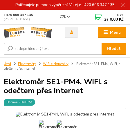
Potřebujete pomoc s výběrem? Volejte +420 606 347 135
0
ks
+420 606 347 135
CZK
za
0,00 Kč
(Po-Pá 8-16 hod.)
Menu
Hledat
Úvod
Elektroměry
WiFi elektroměry
Elektroměr SE1-PM4, WiFi, s
odečtem přes internet
Elektroměr SE1-PM4, WiFi, s
odečtem přes internet
Doprava ZDARMA