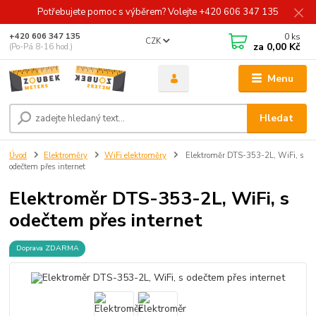
Potřebujete pomoc s výběrem? Volejte +420 606 347 135
0
ks
+420 606 347 135
CZK
za
0,00 Kč
(Po-Pá 8-16 hod.)
Menu
Hledat
Úvod
Elektroměry
WiFi elektroměry
Elektroměr DTS-353-2L, WiFi, s
odečtem přes internet
Elektroměr DTS-353-2L, WiFi, s
odečtem přes internet
Doprava ZDARMA