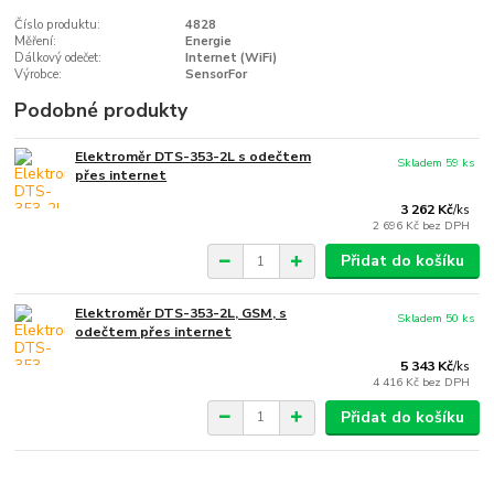
Číslo produktu:
4828
Měření:
Energie
Dálkový odečet:
Internet (WiFi)
Výrobce:
SensorFor
Podobné produkty
Elektroměr DTS-353-2L s odečtem
Skladem 59 ks
přes internet
3 262 Kč
/
ks
2 696 Kč
bez DPH
Přidat do košíku
Elektroměr DTS-353-2L, GSM, s
Skladem 50 ks
odečtem přes internet
5 343 Kč
/
ks
4 416 Kč
bez DPH
Přidat do košíku