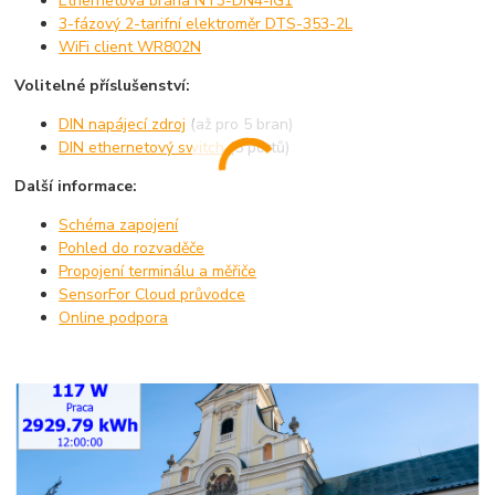
Ethernetová brána NT3-DN4-IG1
3-fázový 2-tarifní elektroměr DTS-353-2L
WiFi client WR802N
Volitelné příslušenství:
DIN napájecí zdroj
(až pro 5 bran)
DIN ethernetový switch
(5 portů)
Další informace:
Schéma zapojení
Pohled do rozvaděče
Propojení terminálu a měřiče
SensorFor Cloud průvodce
Online podpora