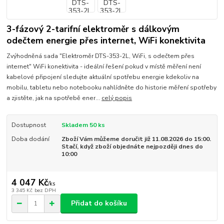
3-fázový 2-tarifní elektroměr s dálkovým
odečtem energie přes internet, WiFi konektivita
Zvýhodněná sada "Elektroměr DTS-353-2L, WiFi, s odečtem přes
internet" WiFi konektivita - ideální řešení pokud v místě měření není
kabelové připojení sledujte aktuální spotřebu energie kdekoliv na
mobilu, tabletu nebo notebooku nahlídněte do historie měření spotřeby
a zjistěte, jak na spotřebě ener...
celý popis
Dostupnost
Skladem 50 ks
Doba dodání
Zboží Vám můžeme doručit již 11.08.2026 do 15:00.
Stačí, když zboží objednáte nejpozději dnes do
10:00
4 047 Kč
/
ks
3 345 Kč
bez DPH
Přidat do košíku