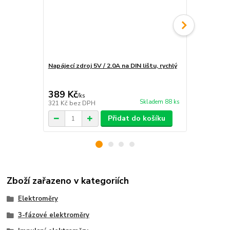
Napájecí zdroj 5V / 2.0A na DIN lištu, rychlý
Instalace e
rozvaděče
389 Kč
1 890 Kč
/
ks
Skladem 88 ks
321 Kč
bez DPH
1 562 Kč
bez
Přidat do košíku
Zboží zařazeno v kategoriích
Elektroměry
3-fázové elektroměry