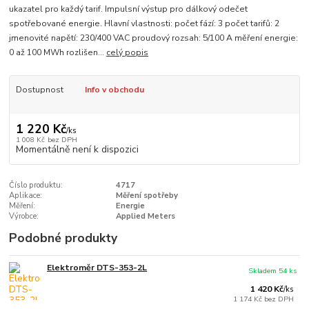
ukazatel pro každý tarif. Impulsní výstup pro dálkový odečet
spotřebované energie. Hlavní vlastnosti: počet fází: 3 počet tarifů: 2
jmenovité napětí: 230/400 VAC proudový rozsah: 5/100 A měření energie:
0 až 100 MWh rozlišen...
celý popis
Dostupnost
Info v obchodu
1 220 Kč
/
ks
1 008 Kč
bez DPH
Momentálně není k dispozici
Číslo produktu:
4717
Aplikace:
Měření spotřeby
Měření:
Energie
Výrobce:
Applied Meters
Podobné produkty
Elektroměr DTS-353-2L
Skladem 54 ks
1 420 Kč
/
ks
1 174 Kč
bez DPH