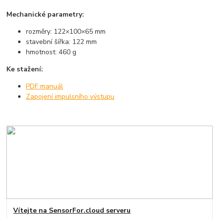
Mechanické parametry:
rozměry: 122×100×65 mm
stavební šířka: 122 mm
hmotnost: 460 g
Ke stažení:
PDF manuál
Zapojení impulsního výstupu
Vítejte na SensorFor.cloud serveru