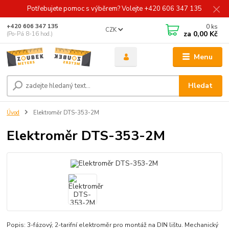
Potřebujete pomoc s výběrem? Volejte +420 606 347 135
0
ks
+420 606 347 135
CZK
za
0,00 Kč
(Po-Pá 8-16 hod.)
Menu
Hledat
Úvod
Elektroměr DTS-353-2M
Elektroměr DTS-353-2M
Popis: 3-fázový, 2-tarifní elektroměr pro montáž na DIN lištu. Mechanický