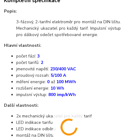
Kompletní specifikace
Popis:
3-fázový, 2-tarifní elektroměr pro montáž na DIN lištu.
Mechanický ukazatel pro každý tarif. Impulsní výstup
pro dálkový odečet spotřebované energie.
Hlavní vlastnosti:
počet fází:
3
počet tarifů:
2
jmenovité napětí:
230/400 VAC
proudový rozsah:
5/100 A
měření energie:
0
až
100 MWh
rozlišení energie:
10 Wh
impulsní výstup:
800 imp/kWh
Další vlastnosti:
2x mechanický ukazatel pro každý tarif
LED indikace tarifu
LED indikace odběru
montáž na DIN lištu