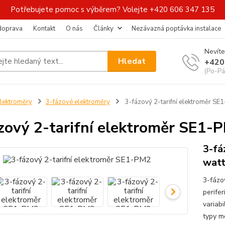
Potřebujete pomoc s výběrem? Volejte +420 606 347 135
 doprava
Kontakt
O nás
Články
Nezávazná poptávka instalace
Nevíte
Hledat
+420
(Po-Pá
lektroměry
3-fázové elektroměry
3-fázový 2-tarifní elektroměr SE
zový 2-tarifní elektroměr SE1-
3-fá
wat
3-fázo
perife
variabi
typy mě