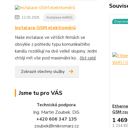
Souvise
12.03.2025
Instalace měřičů
Doprav
Instalace GSM elektroměrů
Naše instalace ve větších firmách se
obvykle z pohledu typu komunikačního
kanálu rozdělují na dvě velké skupiny. Jedni
chtějí mít vše pod maximální ko...
číst celé
Zobrazit všechny služby
Jsme tu pro VÁS
Technická podpora
Etherne
Ing. Martin Zoubek, DiS.
GSM roz
+420 606 347 135
1 469
zoubek@mikromarz.cz
1 214 K