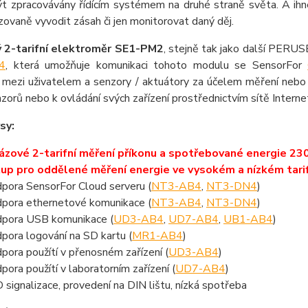
t zpracovávány řídícím systémem na druhé straně světa. A ihne
ovaně vyvodit zásah či jen monitorovat daný děj.
ý
2-tarifní
e
lektroměr SE1-PM2
, stejně tak jako další PERUS
4
, která umožňuje komunikaci tohoto modulu se SensorFor
í mezi uživatelem a senzory / aktuátory za účelem měření neb
zorů nebo k ovládání svých zařízení prostřednictvím sítě Internet
sy:
ázové 2-tarifní měření příkonu a spotřebované energie 2
up pro oddělené měření energie ve vysokém a nízkém tari
pora SensorFor Cloud serveru (
NT3-AB4
,
NT3-DN4
)
pora ethernetové komunikace (
NT3-AB4
,
NT3-DN4
)
pora USB komunikace (
UD3-AB4
,
UD7-AB4
,
UB1-AB4
)
pora logování na SD kartu (
MR1-AB4
)
pora použítí v přenosném zařízení (
UD3-AB4
)
pora použítí v laboratorním zařízení (
UD7-AB4
)
 signalizace, provedení na DIN lištu, nízká spotřeba