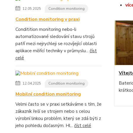
víc
12.05.2025
Condition monitoring
Condition monitoring v praxi
Conditition monitoring nebo-li
automatizované sledování stavu strojů
patří mezi nejrychleji se rozvíjející oblasti
aplikace měřící techniky v průmyslu...
číst
celé
Vítejt
Bateri
12.04.2025
Condition monitoring
krátko
Mobilní condition monitoring
Velmi často se v praxi setkáváme s tím, že
zákazník řeší se strojem nebo s celou
výrobní linkou problém, který se zdá býti z
jeho pohledu dočasným. Hl...
číst celé