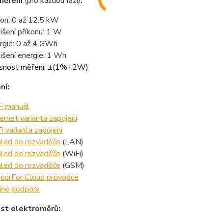
měření
(pro každou fázi)
:
kon: 0 až 12.5 kW
lišení příkonu: 1 W
rgie: 0 až 4 GWh
lišení energie: 1 Wh
snost měření: ±(1%+2W)
ní:
 manuál
ernet varianta zapojení
i varianta zapojení
led do rozvaděče
(LAN)
led do rozvaděče
(WiFi)
led do rozvaděče
(GSM)
sorFor Cloud průvodce
ine podpora
st elektroměrů: