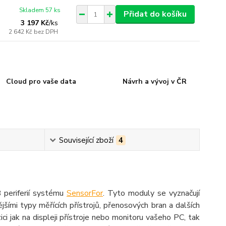
Skladem 57 ks
Přidat do košíku
3 197 Kč
/
ks
2 642 Kč
bez DPH
Cloud pro vaše data
Návrh a vývoj v ČR
Související zboží
4
periferií systému
SensorFor
. Tyto moduly se vyznačují
ějšími typy měřících přístrojů, přenosových bran a dalších
ci jak na displeji přístroje nebo monitoru vašeho PC, tak