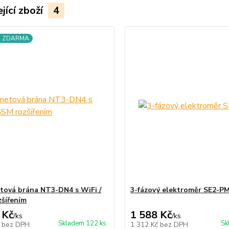
jící zboží
4
a ZDARMA
tová brána NT3-DN4 s WiFi /
3-fázový elektroměr SE2-P
šířením
 Kč
1 588 Kč
/
ks
/
ks
Skladem 122 ks
Sk
č
bez DPH
1 312 Kč
bez DPH