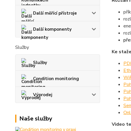
Rozsah 
pří
Další měřící přístroje
roz
ene
Další komponenty
roz
pře
Služby
Ke staže
Služby
PDF
Eth
WiF
Condition monitoring
Poh
Poh
Výprodej
Poh
Sen
Onl
Naše služby
Video te