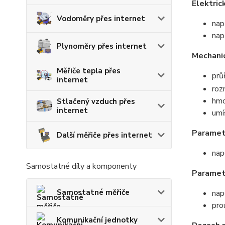
Elektric
Vodoměry přes internet
nap
nap
Plynoměry přes internet
Mechani
Měřiče tepla přes
prů
internet
ro
hmo
Stlačený vzduch přes
internet
umí
Parametr
Další měřiče přes internet
nap
Samostatné díly a komponenty
Parametr
Samostatné měřiče
nap
pro
Komunikační jednotky