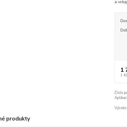
a vstup
Dos
Dob
1 
1 4
Číslo p
Aplikac
Výrobc
é produkty