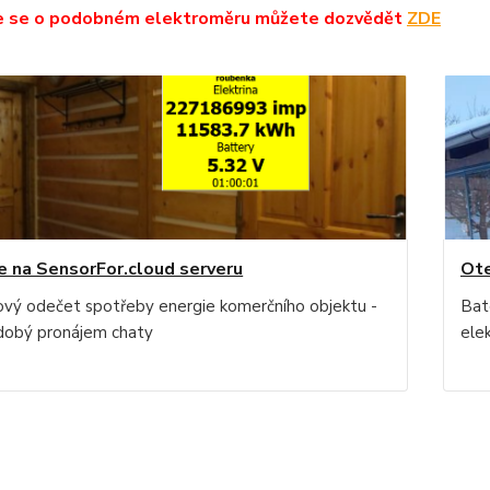
e se o podobném elektroměru můžete dozvědět
ZDE
e na SensorFor.cloud serveru
Ote
ový odečet spotřeby energie komerčního objektu -
Bat
dobý pronájem chaty
elek