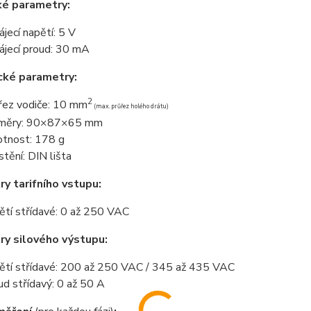
ké parametry:
ájecí napětí: 5 V
ájecí proud: 30 mA
cké parametry:
2
řez vodiče: 10 mm
(max. průřez holého drátu)
změry: 90×87×65 mm
tnost: 178 g
stění: DIN lišta
y tarifního vstupu:
ětí střídavé: 0 až 250 VAC
y silového výstupu:
ětí střídavé: 200 až 250 VAC / 345 až 435 VAC
ud střídavý: 0 až 50 A