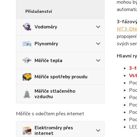
mohou bý
automatiz
Příslušenství
3-fázov
Vodoměry
NT3-DN
propojen
svých sen
Plynoměry
Hlavní ry
Měřiče tepla
3-f
Vst
Měřiče spotřeby proudu
Pod
Pod
Měřiče stlačeného
vzduchu
Pod
Pod
Pod
Měřiče s odečtem přes internet
Pod
LED
Elektroměry přes
internet