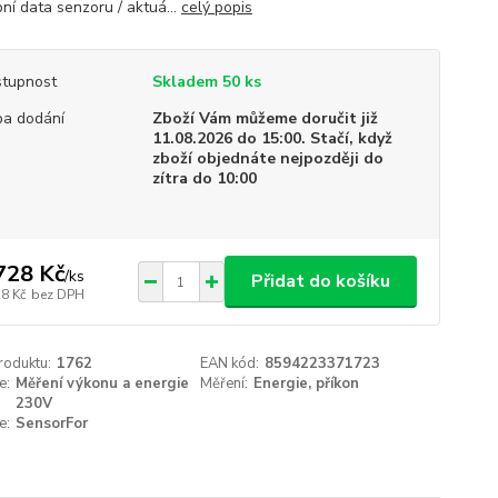
ní data senzoru / aktuá...
celý popis
tupnost
Skladem 50 ks
a dodání
Zboží Vám můžeme doručit již
11.08.2026 do 15:00. Stačí, když
zboží objednáte nejpozději do
zítra do 10:00
728 Kč
/
ks
Přidat do košíku
28 Kč
bez DPH
roduktu:
1762
EAN kód:
8594223371723
e:
Měření výkonu a energie
Měření:
Energie, příkon
230V
e:
SensorFor