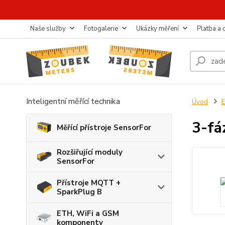
Naše služby
Fotogalerie
Ukázky měření
Platba a
Inteligentní měřící technika
Úvod
E
3-fá
Měřící přístroje SensorFor
Rozšiřující moduly
SensorFor
Přístroje MQTT +
SparkPlug B
ETH, WiFi a GSM
komponenty