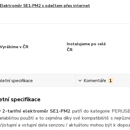
Elektroměr SE1-PM2 s odečtem přes internet
Instalujeme po celé
Vyrábíme v ČR
ČR
etní specifikace
Komentáře
1
tní specifikace
ý 2-tarifní elektroměr SE1-PM2
patří do kategorie PERUSB 
ariabilitou použití a to zejména díky své kompatibilitě s nejrůzn
 Výstupní a vstupní data senzoru / aktuátoru mohou být k dispozi