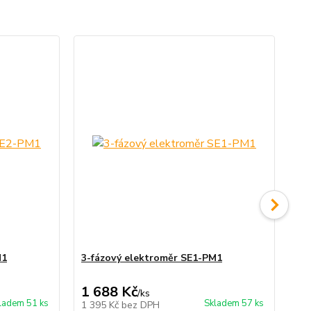
M1
3-fázový elektroměr SE1-PM1
3-
1 688 Kč
1 
/
ks
ladem 51 ks
Skladem 57 ks
1 395 Kč
bez DPH
1 