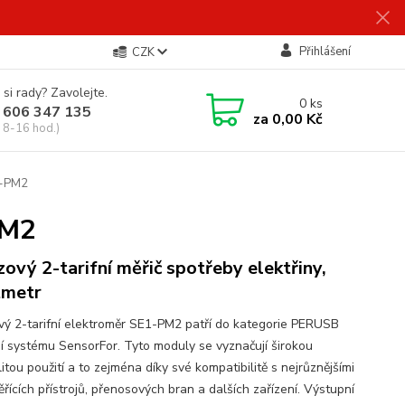
Přihlášení
CZK
 si rady? Zavolejte.
0
ks
 606 347 135
za
0,00 Kč
 8-16 hod.)
1-PM2
PM2
zový 2-tarifní měřič spotřeby elektřiny,
tmetr
vý 2-tarifní elektroměr SE1-PM2 patří do kategorie PERUSB
rií systému SensorFor. Tyto moduly se vyznačují širokou
litou použití a to zejména díky své kompatibilitě s nejrůznějšími
řících přístrojů, přenosových bran a dalších zařízení. Výstupní