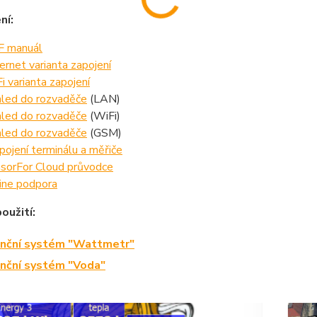
ní:
 manuál
ernet varianta zapojení
i varianta zapojení
led do rozvaděče
(LAN)
led do rozvaděče
(WiFi)
led do rozvaděče
(GSM)
pojení terminálu a měřiče
sorFor Cloud průvodce
ine podpora
oužití:
nční systém "Wattmetr"
nční systém "Voda"