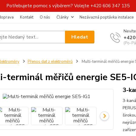
Potřebujete pomoc s výběrem? Volejte +420 606 347 135
 doprava
Kontakt
O nás
Články
Nezávazná poptávka instalace
Nevíte
Hledat
+420
(Po-Pá
lektroměry
Přenos dat z elektroměrů
Multi-terminál měřičů energie
i-terminál měřičů energie SE5-
3-ka
3-kaná
PERUSB
širokou
nejrůzn
zařízen