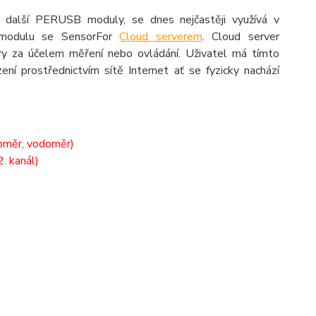
o další PERUSB moduly, se dnes nejčastěji využívá v
o modulu se SensorFor
Cloud serverem
. Cloud server
ry za účelem měření nebo ovládání. Uživatel má tímto
í prostřednictvím sítě Internet ať se fyzicky nachází
noměr, vodoměr)
2. kanál)