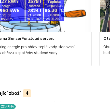
e na SensorFor.cloud serveru
Ote
ring energie pro ohřev teplé vody, sledování
Obr
y ohřevu a spotřeby studené vody
bud
jící zboží
4
a ZDARMA