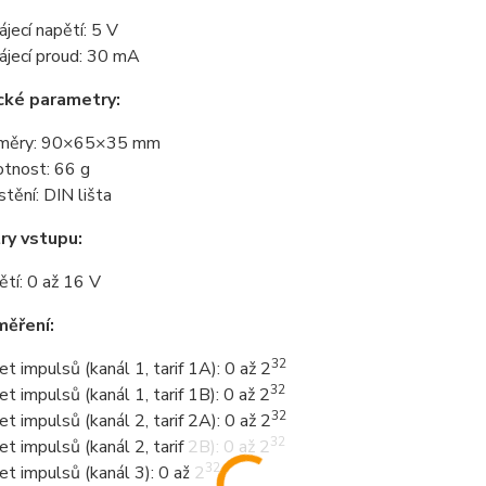
ájecí napětí: 5 V
ájecí proud: 30 mA
cké parametry:
změry: 90×65×35 mm
tnost: 66 g
stění: DIN lišta
ry vstupu:
ětí: 0 až 16 V
měření:
32
et impulsů (kanál 1, tarif 1A): 0 až 2
32
et impulsů (kanál 1, tarif 1B): 0 až 2
32
et impulsů (kanál 2, tarif 2A): 0 až 2
32
et impulsů (kanál 2, tarif 2B): 0 až 2
32
et impulsů (kanál 3): 0 až 2