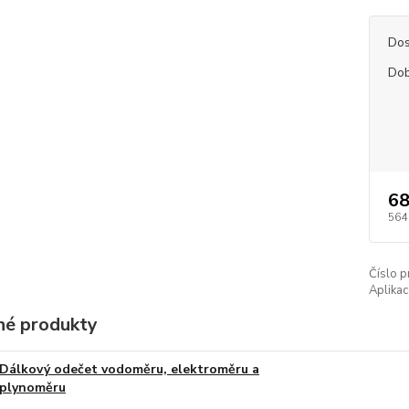
Dos
Dob
68
564
Číslo p
Aplikac
é produkty
Dálkový odečet vodoměru, elektroměru a
plynoměru