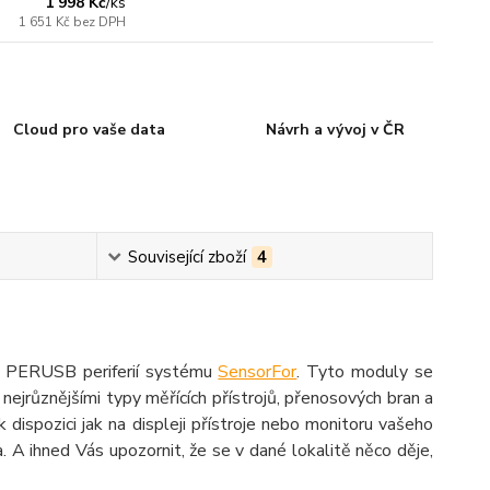
1 998 Kč
/
ks
1 651 Kč
bez DPH
Cloud pro vaše data
Návrh a vývoj v ČR
Související zboží
4
e PERUSB periferií systému
SensorFor
. Tyto moduly se
s nejrůznějšími typy měřících přístrojů, přenosových bran a
 dispozici jak na displeji přístroje nebo monitoru vašeho
A ihned Vás upozornit, že se v dané lokalitě něco děje,