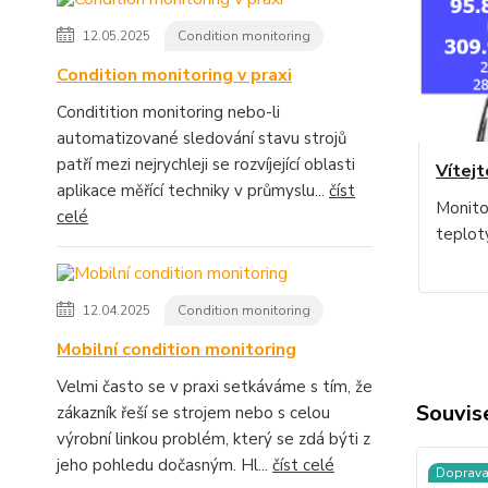
12.05.2025
Condition monitoring
Condition monitoring v praxi
Conditition monitoring nebo-li
automatizované sledování stavu strojů
patří mezi nejrychleji se rozvíjející oblasti
Vítejt
aplikace měřící techniky v průmyslu...
číst
Monito
celé
teplot
12.04.2025
Condition monitoring
Mobilní condition monitoring
Velmi často se v praxi setkáváme s tím, že
Souvise
zákazník řeší se strojem nebo s celou
výrobní linkou problém, který se zdá býti z
jeho pohledu dočasným. Hl...
číst celé
Doprav