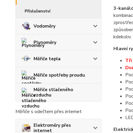
3-kanál
Příslušenství
kombina
zprostře
Vodoměry
způsobem
kdekoliv.
Plynoměry
Hlavní ry
Měřiče tepla
Tři
Dva
Pod
Měřiče spotřeby proudu
Pod
Pod
Měřiče stlačeného
vzduchu
Pod
Pod
Pod
Měřiče s odečtem přes internet
LED
Elektroměry přes
Elektric
internet