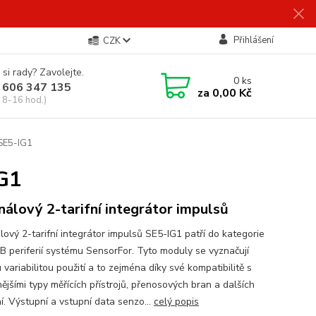
Přihlášení
CZK
 si rady? Zavolejte.
0
ks
 606 347 135
za
0,00 Kč
 8-16 hod.)
 SE5-IG1
IG1
nálový 2-tarifní integrátor impulsů
lový 2-tarifní integrátor impulsů SE5-IG1 patří do kategorie
 periferií systému SensorFor. Tyto moduly se vyznačují
 variabilitou použití a to zejména díky své kompatibilitě s
ějšími typy měřících přístrojů, přenosových bran a dalších
í. Výstupní a vstupní data senzo...
celý popis