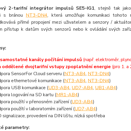
ový 2-tarifní integrátor impulsů SE5-IG1
, stejně tak jak
ci s bránou
NT3-DN4
, která umožňuje komunikaci tohot
dkovává přímé propojení mezi uživatelem a senzory / aktuáto
 přístup k datům svých senzorů nebo k ovládání svých zařízen
sy:
 samostatné kanály počítání impulsů
(např. elektroměr, ply
 oddělené dvojtarifní vstupy zpoplatnění energie
(pro 1. a 
pora SensorFor Cloud serveru (
NT3-AB4
,
NT3-DN4
)
pora ethernetové komunikace (
NT3-AB4
,
NT3-DN4
)
pora USB komunikace (
UD3-AB4
,
UD7-AB4
,
UB1-AB4
)
pora logování na SD kartu (
MR1-AB4
)
pora použítí v přenosném zařízení (
UD3-AB4
)
pora použítí v laboratorním zařízení (
UD7-AB4
)
 signalizace, provedení na DIN lištu, nízká spotřeba
ké parametry: