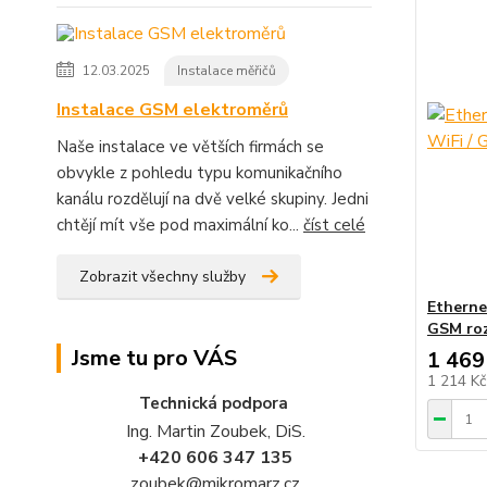
12.03.2025
Instalace měřičů
Instalace GSM elektroměrů
Naše instalace ve větších firmách se
obvykle z pohledu typu komunikačního
kanálu rozdělují na dvě velké skupiny. Jedni
chtějí mít vše pod maximální ko...
číst celé
Zobrazit všechny služby
Etherne
GSM roz
Jsme tu pro VÁS
1 469
1 214 K
Technická podpora
Ing. Martin Zoubek, DiS.
+420 606 347 135
zoubek@mikromarz.cz