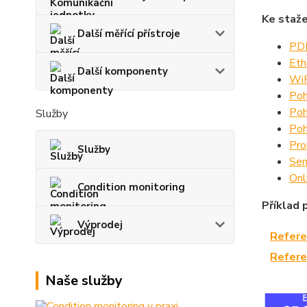
Ke staže
Další měřící přístroje
PDF
Eth
Další komponenty
WiF
Poh
Poh
Služby
Poh
Pro
Služby
Sen
Onl
Condition monitoring
Příklad p
Výprodej
Refere
Refere
Naše služby