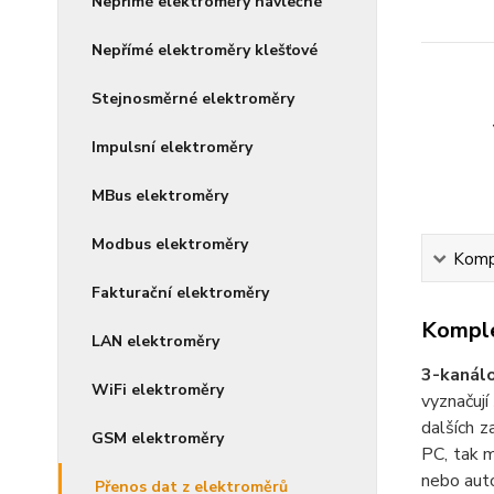
Nepřímé elektroměry návlečné
Nepřímé elektroměry klešťové
Stejnosměrné elektroměry
Impulsní elektroměry
MBus elektroměry
Modbus elektroměry
Kompl
Fakturační elektroměry
Komple
LAN elektroměry
3-kanálo
WiFi elektroměry
vyznačují
dalších z
GSM elektroměry
PC, tak m
nebo auto
Přenos dat z elektroměrů