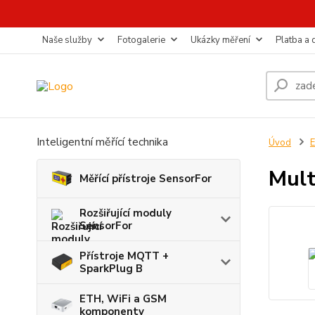
Naše služby
Fotogalerie
Ukázky měření
Platba a
Inteligentní měřící technika
Úvod
E
Mult
Měřící přístroje SensorFor
Rozšiřující moduly
SensorFor
Přístroje MQTT +
SparkPlug B
ETH, WiFi a GSM
komponenty