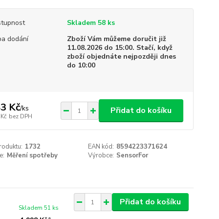
tupnost
Skladem 58 ks
a dodání
Zboží Vám můžeme doručit již
11.08.2026 do 15:00. Stačí, když
zboží objednáte nejpozději dnes
do 10:00
3 Kč
/
ks
Přidat do košíku
 Kč
bez DPH
roduktu:
1732
EAN kód:
8594223371624
e:
Měření spotřeby
Výrobce:
SensorFor
Přidat do košíku
Skladem 51 ks