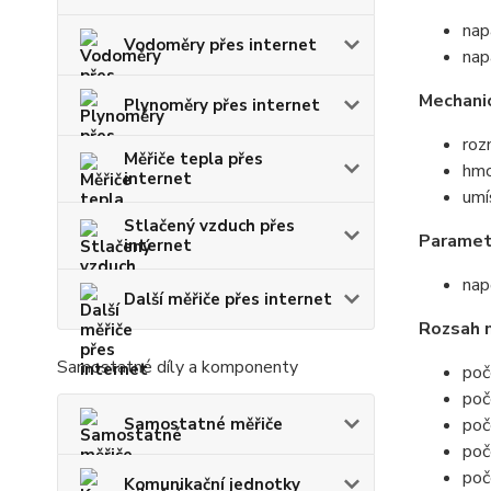
nap
Vodoměry přes internet
nap
Mechani
Plynoměry přes internet
ro
Měřiče tepla přes
hmo
internet
umí
Stlačený vzduch přes
Paramet
internet
nap
Další měřiče přes internet
Rozsah 
Samostatné díly a komponenty
poč
poč
Samostatné měřiče
poč
poč
poč
Komunikační jednotky