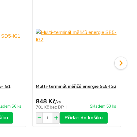
5-IG1
Multi-terminál měřičů energie SE5-IG2
Mu
848 Kč
1 
/
ks
ladem 56 ks
Skladem 53 ks
701 Kč
bez DPH
92
šíku
Přidat do košíku