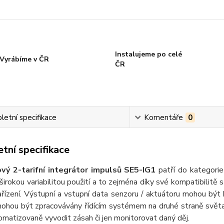
Instalujeme po celé
Vyrábíme v ČR
ČR
etní specifikace
Komentáře
0
tní specifikace
vý 2-tarifní integrátor impulsů SE5-IG1
patří do kategori
 širokou variabilitou použití a to zejména díky své kompatibilitě 
ařízení. Výstupní a vstupní data senzoru / aktuátoru mohou být k
ohou být zpracovávány řídícím systémem na druhé straně světa. 
matizovaně vyvodit zásah či jen monitorovat daný děj.