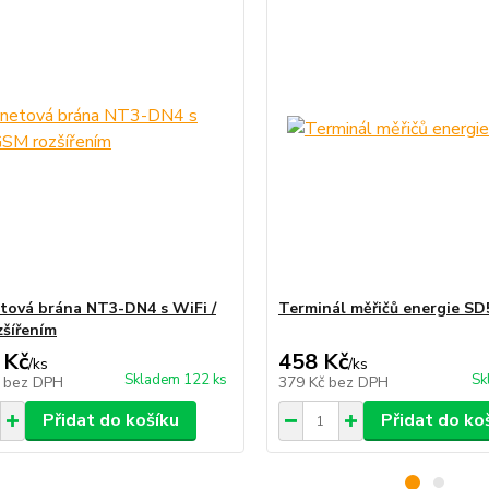
tová brána NT3-DN4 s WiFi /
Terminál měřičů energie SD
šířením
 Kč
458 Kč
/
ks
/
ks
Skladem 122 ks
Sk
č
bez DPH
379 Kč
bez DPH
Přidat do košíku
Přidat do ko