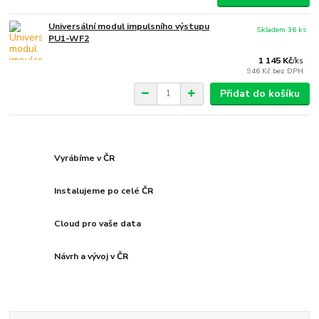
Universální modul impulsního výstupu
Skladem 36 ks
PU1-WF2
1 145 Kč
/
ks
946 Kč
bez DPH
Přidat do košíku
Vyrábíme v ČR
Instalujeme po celé ČR
Cloud pro vaše data
Návrh a vývoj v ČR