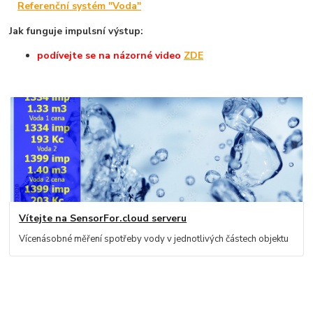
Referenční systém "Voda"
Jak funguje impulsní výstup:
podívejte
se na názorné
video
ZDE
Vítejte na SensorFor.cloud serveru
Vícenásobné měření spotřeby vody v jednotlivých částech objektu