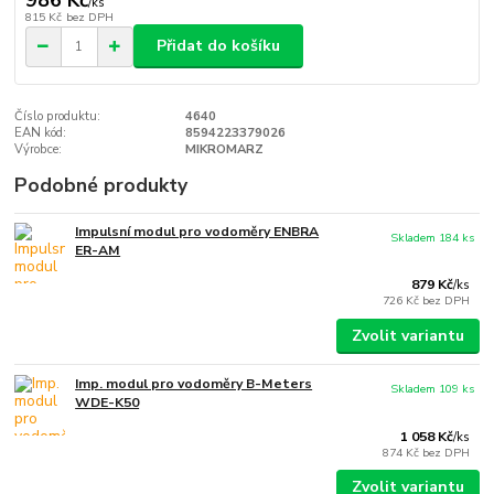
/
ks
815 Kč
bez DPH
Přidat do košíku
Číslo produktu:
4640
EAN kód:
8594223379026
Výrobce:
MIKROMARZ
Podobné produkty
Impulsní modul pro vodoměry ENBRA
Skladem 184 ks
ER-AM
879 Kč
/
ks
726 Kč
bez DPH
Zvolit variantu
Imp. modul pro vodoměry B-Meters
Skladem 109 ks
WDE-K50
1 058 Kč
/
ks
874 Kč
bez DPH
Zvolit variantu