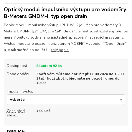
Optický modul impulsního výstupu pro vodoměry
B-Meters GMDM-I, typ open drain
Popis: Modul impulsního výstupu PU1-WH2 je určen pro vodoměry B-
Meters GMDM-I 1/2", 3/4", 1" a 5/4". Umožňuje realizovat vzdálený přenos
měření průtoku vody a jeho následné zpracování navazujícími systémy.
Výstup modulu je osazen tranzistorem MOSFET v zapojení "Open Drain"
a je tak možné ho použít i...
celý popis
Dostupnost
Skladem 92 ks
Doba dodání
Zboží Vám můžeme doručit již 11.08.2026 do 15:00.
Stačí, když zboží objednáte nejpozději dnes do
10:00
Impulsní výstup:
Cena před
1 094 Kč
slevou
986 Kč