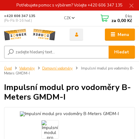
Potřebujete pomoc s výběrem? Volejte +420 606 347 135
0
ks
+420 606 347 135
CZK
za
0,00 Kč
(Po-Pá 8-16 hod.)
Menu
Hledat
Úvod
Vodoměry
Domovní vodoměry
Impulsní modul pro vodoměry B-
Meters GMDM-I
Impulsní modul pro vodoměry B-
Meters GMDM-I