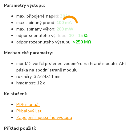
Parametry výstupu:
max. připojené napětí:
30 V
max. spínaný proud:
100 mA
max. spínaný výkon:
200 mW
odpor sepnutého výstupu:
10 - 15 Ω
odpor rozepnutého výstupu:
>250 MΩ
Mechanické parametry:
montáž: vodící prstenec vodoměru na hraně modulu, AFT
páska na spodní straně modulu
rozměry: 32×24×11 mm
hmotnost: 12 g
Ke stažení:
PDF manuál
Příbalový list
Zapojení impulsního výstupu
Příklad použití: