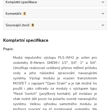
Kompletní specifikace
Komentáře
0
Související zboží
8
Kompletní specifikace
Popis:
Modul impulsního výstupu PU1-WH2 je určen pro
vodoměry B-Meters GMDM-I 1/2", 3/4", 1" a 5/4".
Umožňuje realizovat vzdálený přenos měření průtoku
vody a jeho následné zpracování navazujícími
systémy. Výstup modulu je osazen tranzistorem
MOSFET v zapojení "Open Drain" a je tak možné ho
použít i jako náhradu za moduly s výstupem typu
"Reed Switch" (jazýčkový kontakt), při instalaci je
však nutné dát pozor na polaritu svorek navazujícího
systému. Velkou výhodou samotného modulu je
možnost osazení na již instalované vodoměry, tím