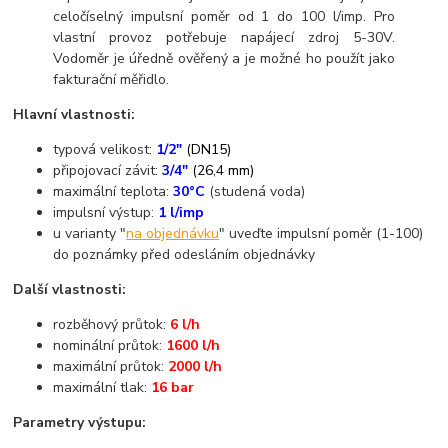
celočíselný impulsní poměr od 1 do 100 l/imp. Pro
vlastní provoz potřebuje napájecí zdroj 5-30V.
Vodoměr je úředně ověřený a je možné ho použít jako
fakturační měřidlo.
Hlavní vlastnosti:
typová velikost:
1/2"
(DN15)
připojovací závit:
3/4"
(26,4 mm)
maximální teplota:
30°C
(studená voda)
impulsní výstup:
1 l/imp
u varianty "
na objednávku
" uveďte impulsní poměr (1-100)
do poznámky před odesláním objednávky
Další vlastnosti:
rozběhový průtok:
6 l/h
nominální průtok:
1600 l/h
maximální průtok:
2000 l/h
maximální tlak:
16 bar
Parametry výstupu: