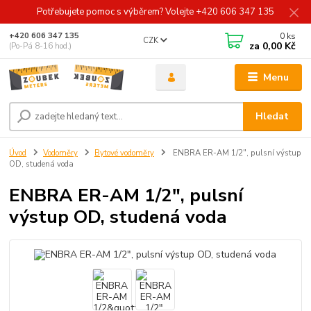
Potřebujete pomoc s výběrem? Volejte +420 606 347 135
0
ks
+420 606 347 135
CZK
za
0,00 Kč
(Po-Pá 8-16 hod.)
Menu
Hledat
Úvod
Vodoměry
Bytové vodoměry
ENBRA ER-AM 1/2", pulsní výstup
OD, studená voda
ENBRA ER-AM 1/2", pulsní
výstup OD, studená voda