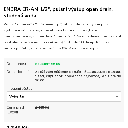
ENBRA ER-AM 1/2", pulsní výstup open drain,
studená voda
Popis: Vodoměr 1/2" pro měření průtoku studené vody s impulsním
výstupem pro dálkový odečet. Impulsní modul je vybaven
tranzistorovým výstupem typu "open drain". Na objednávku lze nastavit
jakýkoliv celočíselný impulsní poměr od 1 do 100 l/imp. Pro vlastní
provoz potřebuje napájecí zdroj 5-30V. Vodo...
celý popis
Dostupnost
Skladem 65 ks
Doba dodání
Zboží Vám můžeme doručit již 11.08.2026 do 15:00.
Stačí, když zboží objednáte nejpozději do zítra do
10:00
Impulsní výstup:
Cena před
1 485 Kč
slevou
1 345 Kč