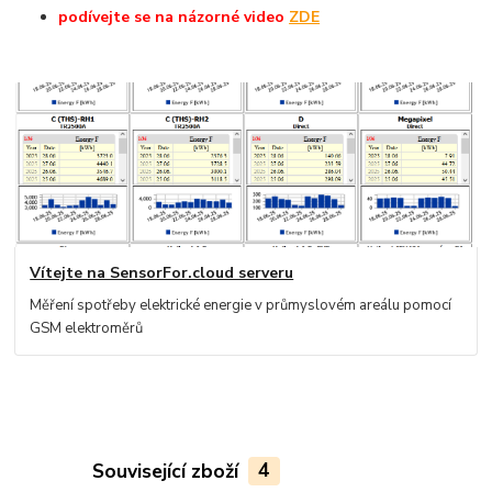
podívejte
se na názorné
video
ZDE
Vítejte na SensorFor.cloud serveru
Měření spotřeby elektrické energie v průmyslovém areálu pomocí
GSM elektroměrů
Související zboží
4