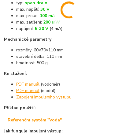
typ:
open drain
max. napětí:
30 V
max. proud:
100 mA
max. zatížení:
200 mW
napájení:
5-30 V
(4 mA)
Mechanické parametry:
rozměry: 60×70×110 mm
stavební délka: 110 mm
hmotnost: 500 g
Ke stažení:
PDF manuál
(vodoměr)
PDF manuál
(modul)
Zapojení impulsního výstupu
Příklad použití:
Referenční systém "Voda"
Jak funguje impulsní výstup: