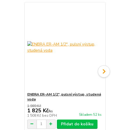
ENBRA ER-AM 1/2", pulsní výstup, studená
ENBRA ER-AM
voda
voda
1 989 Kč
1 825 Kč
1 929 Kč
/
ks
Skladem 52 ks
1 508 Kč
bez DPH
1 594 Kč
bez
Přidat do košíku