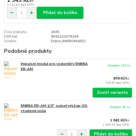
/
ks
1 112 Kč
bez DPH
Přidat do košíku
Číslo produktu:
4635
EAN kód:
8594223378166
Výrobce:
Enbra (MIKROMARZ)
Podobné produkty
Impulsní modul pro vodoměry ENBRA
Skladem 184 ks
ER-AM
879 Kč
/
ks
726 Kč
bez DPH
Zvolit variantu
ENBRA ER-AM 1/2", pulsní výstup OD,
Skladem 80 ks
studená voda
1 561 Kč
/
ks
1 290 Kč
bez DPH
Přidat do košíku