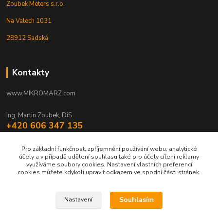
Zoubek Meters s.r.o.
Na Valech 1031
28912 Sadská
Kontakty
www.MIKROMARZ.com
Ing. Martin Zoubek, DiS.
+420 606 347 135
(Po-Pá 8-16 hod.)
Pro základní funkčnost, zpříjemnění používání webu, analytické
zoubek@mikromarz.cz
účely a v případě udělení souhlasu také pro účely cílení reklamy
využíváme soubory cookies. Nastavení vlastních preferencí
cookies můžete kdykoli upravit odkazem ve spodní části stránek.
Souhlasím
Nastavení
Upravit sběr cookies.