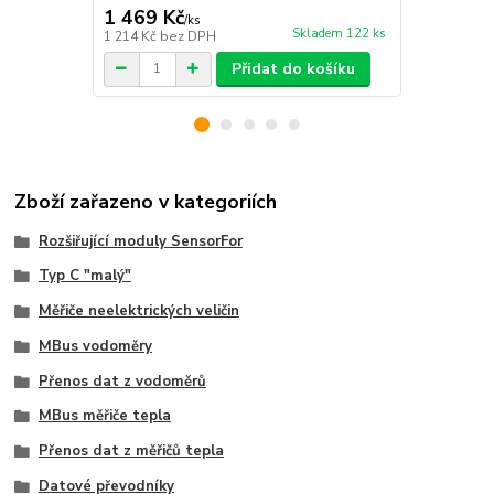
1 469 Kč
1 779 Kč
/
ks
Skladem 122 ks
1 214 Kč
bez DPH
1 470 Kč
bez
Přidat do košíku
Zboží zařazeno v kategoriích
Rozšiřující moduly SensorFor
Typ C "malý"
Měřiče neelektrických veličin
MBus vodoměry
Přenos dat z vodoměrů
MBus měřiče tepla
Přenos dat z měřičů tepla
Datové převodníky