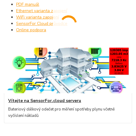
PDF manuál
Ethernet varianta zapojení
WiFi varianta zapojení
SensorFor Cloud průvodce
Online podpora
Vítejte na SensorFor.cloud serveru
Bateriový dálkový odečet pro měření spotřeby plynu včetně
vyčíslení nákladů