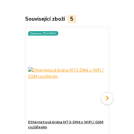
Související zboží
5
Doprava ZDARMA
Ethernetová brána NT3-DN4 s WiFi / GSM
ENBRA ER-AM
rozšířením
studená vo
1 919 Kč