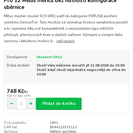
Pro 12 MBus měřičů bez nutnosti konfigurace
sběrnice
MBus master modul SC5-WB1 patří do kategorie PERUSB periferií
systému SensorFor. Tyto moduly se vyznačují širokou variabilitou použití
a to zejména díky své kompatibilitě s nejrůznějšími typy měřících
přístrojů, přenosových bran a dalších zařízení. Výstupní a vstupní data
senzoru / aktuátoru mohou b...
celý popis
Dostupnost
Skladem 59 ks
Doba dodání
Zboží Vám můžeme doručit již 11.08.2026 do 15:00.
Stačí, když zboží objednáte nejpozději do zítra do
10:00
748 Kč
/
ks
618 Kč
bez DPH
Přidat do košíku
Číslo produktu:
1851
EAN kód:
8594223371112
Aplikace:
Měření spotřeby