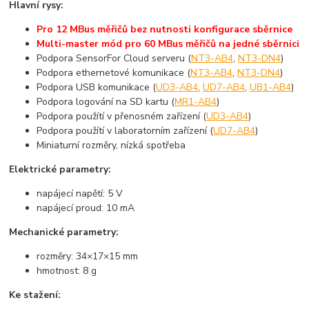
Hlavní rysy:
Pro 12 MBus měřičů bez nutnosti konfigurace sběrnice
Multi-master mód pro 60 MBus měřičů na jedné sběrnici
Podpora SensorFor Cloud serveru (
NT3-AB4
,
NT3-DN4
)
Podpora ethernetové komunikace (
NT3-AB4
,
NT3-DN4
)
Podpora USB komunikace (
UD3-AB4
,
UD7-AB4
,
UB1-AB4
)
Podpora logování na SD kartu (
MR1-AB4
)
Podpora použítí v přenosném zařízení (
UD3-AB4
)
Podpora použítí v laboratorním zařízení (
UD7-AB4
)
Miniaturní rozměry, nízká spotřeba
Elektrické parametry:
napájecí napětí: 5 V
napájecí proud: 10 mA
Mechanické parametry:
rozměry: 34×17×15 mm
hmotnost: 8 g
Ke stažení: