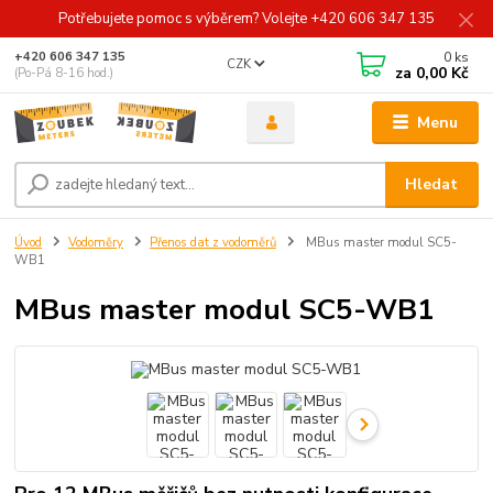
Potřebujete pomoc s výběrem? Volejte +420 606 347 135
0
ks
+420 606 347 135
CZK
za
0,00 Kč
(Po-Pá 8-16 hod.)
Menu
Hledat
Úvod
Vodoměry
Přenos dat z vodoměrů
MBus master modul SC5-
WB1
MBus master modul SC5-WB1