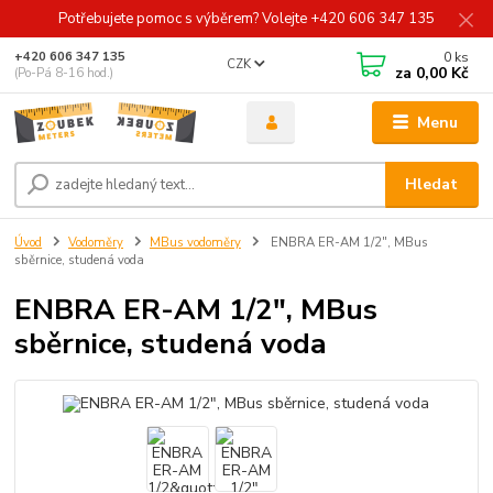
Potřebujete pomoc s výběrem? Volejte +420 606 347 135
0
ks
+420 606 347 135
CZK
za
0,00 Kč
(Po-Pá 8-16 hod.)
Menu
Hledat
Úvod
Vodoměry
MBus vodoměry
ENBRA ER-AM 1/2", MBus
sběrnice, studená voda
ENBRA ER-AM 1/2", MBus
sběrnice, studená voda