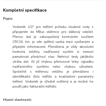
Kompletní specifikace
Popis:
Vodoměr 1/2" pro měření průtoku studené vody s
připojením do MBus sběrnice pro dálkový odečet.
Přenos dat je zabezpečený kontrolním součtem
CRC16, tzn. je zde zpětná vazba mezi vysílanými a
přijatými informacemi. Přenášena je vždy absolutní
hodnota veličiny, nadřazený systém si nemusí
pamatovat předchozí stav. Nehrozí tedy jakákoliv
ztráta dat. Ať již chybou přenosové linky, výpadku
nadřazeného systému nebo chybou uživatele.
Společně s měřenou veličinu je přenášeno i
identifikační číslo měřiče a kvalitativní parametry
měření. Vodoměr je úředně ověřený a je možné ho
použít jako fakturační měřidlo.
Hlavní vlastnosti: