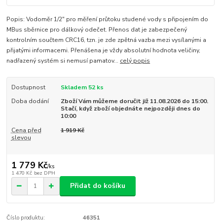
Popis: Vodoměr 1/2" pro měření průtoku studené vody s připojením do
MBus sběrnice pro dálkový odečet. Přenos dat je zabezpečený
kontrolním součtem CRC16, tzn. je zde zpětná vazba mezi vysílanými a
přijatými informacemi. Přenášena je vždy absolutní hodnota veličiny,
nadřazený systém si nemusí pamatov...
celý popis
Dostupnost
Skladem 52 ks
Doba dodání
Zboží Vám můžeme doručit již 11.08.2026 do 15:00.
Stačí, když zboží objednáte nejpozději dnes do
10:00
Cena před
1 919 Kč
slevou
1 779 Kč
/
ks
1 470 Kč
bez DPH
Přidat do košíku
Číslo produktu:
46351