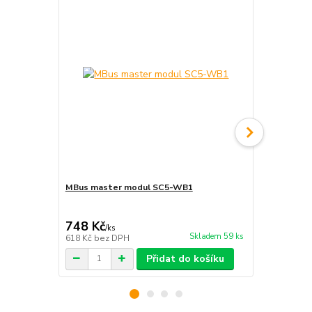
MBus master modul SC5-WB1
Ethernetová
rozšířením
748 Kč
1 469 Kč
/
ks
Skladem 59 ks
618 Kč
bez DPH
1 214 Kč
bez
Přidat do košíku