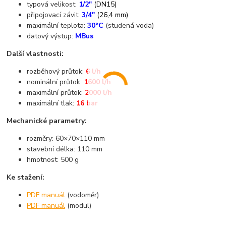
typová velikost:
1/2"
(DN15)
připojovací závit:
3/4"
(26,4 mm)
maximální teplota:
30°C
(studená voda)
datový výstup:
MBus
Další vlastnosti:
rozběhový průtok:
6 l/h
nominální průtok:
1600 l/h
maximální průtok:
2000 l/h
maximální tlak:
16 bar
Mechanické parametry:
rozměry: 60×70×110 mm
stavební délka: 110 mm
hmotnost: 500 g
Ke stažení:
PDF manuál
(vodoměr)
PDF manuál
(modul)