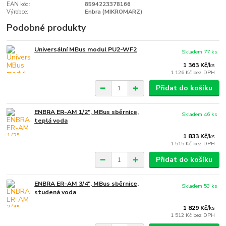
EAN kód:
8594223378166
Výrobce:
Enbra (MIKROMARZ)
Podobné produkty
Universální MBus modul PU2-WF2
Skladem 77 ks
1 363 Kč
/
ks
1 126 Kč
bez DPH
Přidat do košíku
ENBRA ER-AM 1/2", MBus sběrnice,
Skladem 46 ks
teplá voda
1 833 Kč
/
ks
1 515 Kč
bez DPH
Přidat do košíku
ENBRA ER-AM 3/4", MBus sběrnice,
Skladem 53 ks
studená voda
1 829 Kč
/
ks
1 512 Kč
bez DPH