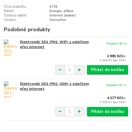
Číslo produktu:
4725
Měření:
Energie, příkon
Dálkový odečet:
Internet (kabel)
Výrobce:
SensorFor
Podobné produkty
Elektroměr SD1-PM1, WiFi, s odečtem
Skladem 58 ks
přes internet
2 981 Kč
/
ks
2 464 Kč
bez DPH
Přidat do košíku
Elektroměr SD1-PM1, GSM, s odečtem
Skladem 59 ks
přes internet
4 277 Kč
/
ks
3 535 Kč
bez DPH
Přidat do košíku