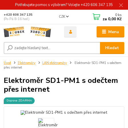
Potřebujete pomoc s výběrem? Volejte +420 606 347 135
0
ks
+420 606 347 135
CZK
za
0,00 Kč
(Po-Pá 8-16 hod.)
Menu
Hledat
Úvod
Elektroměry
LAN elektroměry
Elektroměr SD1-PM1 s odečtem
přes internet
Elektroměr SD1-PM1 s odečtem
přes internet
Doprava ZDARMA