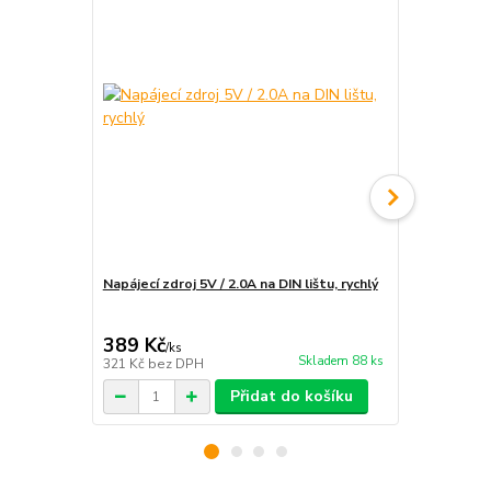
Napájecí zdroj 5V / 2.0A na DIN lištu, rychlý
Instalace e
rozvaděče
389 Kč
1 890 Kč
/
ks
Skladem 88 ks
321 Kč
bez DPH
1 562 Kč
bez
Přidat do košíku