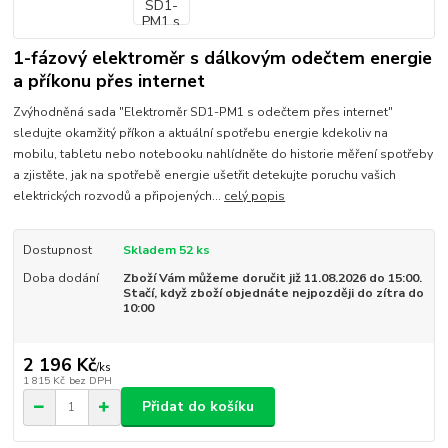
1-fázový elektroměr s dálkovým odečtem energie
a příkonu přes internet
Zvýhodněná sada "Elektroměr SD1-PM1 s odečtem přes internet"
sledujte okamžitý příkon a aktuální spotřebu energie kdekoliv na
mobilu, tabletu nebo notebooku nahlídněte do historie měření spotřeby
a zjistěte, jak na spotřebě energie ušetřit detekujte poruchu vašich
elektrických rozvodů a připojených...
celý popis
Dostupnost
Skladem 52 ks
Doba dodání
Zboží Vám můžeme doručit již 11.08.2026 do 15:00.
Stačí, když zboží objednáte nejpozději do zítra do
10:00
2 196 Kč
/
ks
1 815 Kč
bez DPH
Přidat do košíku