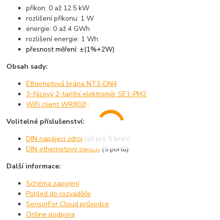
příkon: 0 až 12.5 kW
rozlišení příkonu: 1 W
energie: 0 až 4 GWh
rozlišení energie: 1 Wh
přesnost měření: ±(1%+2W)
Obsah sady:
Ethernetová brána NT3-DN4
3-fázový 2-tarifní elektroměr SE1-PM2
WiFi client WR802N
Volitelné příslušenství:
DIN napájecí zdroj
(až pro 5 bran)
DIN ethernetový switch
(5 portů)
Další informace:
Schéma zapojení
Pohled do rozvaděče
SensorFor Cloud průvodce
Online podpora