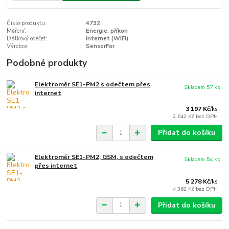
Číslo produktu:
4732
Měření:
Energie, příkon
Dálkový odečet:
Internet (WiFi)
Výrobce:
SensorFor
Podobné produkty
Elektroměr SE1-PM2 s odečtem přes
Skladem 57 ks
internet
3 197 Kč
/
ks
2 642 Kč
bez DPH
Přidat do košíku
Elektroměr SE1-PM2, GSM, s odečtem
Skladem 54 ks
přes internet
5 278 Kč
/
ks
4 362 Kč
bez DPH
Přidat do košíku