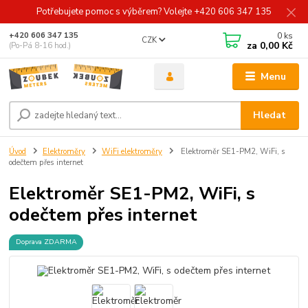
Potřebujete pomoc s výběrem? Volejte +420 606 347 135
0
ks
+420 606 347 135
CZK
za
0,00 Kč
(Po-Pá 8-16 hod.)
Menu
Hledat
Úvod
Elektroměry
WiFi elektroměry
Elektroměr SE1-PM2, WiFi, s
odečtem přes internet
Elektroměr SE1-PM2, WiFi, s
odečtem přes internet
Doprava ZDARMA