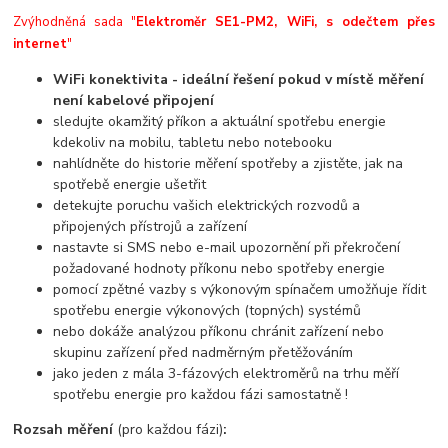
Zvýhodněná sada "
Elektroměr SE1-PM2, WiFi, s odečtem přes
internet
"
WiFi konektivita - ideální řešení pokud v místě měření
není kabelové připojení
sledujte okamžitý příkon a aktuální spotřebu energie
kdekoliv na mobilu, tabletu nebo notebooku
nahlídněte do historie měření spotřeby a zjistěte, jak na
spotřebě energie ušetřit
detekujte poruchu vašich elektrických rozvodů a
připojených přístrojů a zařízení
nastavte si SMS nebo e-mail upozornění při překročení
požadované hodnoty příkonu nebo spotřeby energie
pomocí zpětné vazby s výkonovým spínačem umožňuje řídit
spotřebu energie výkonových (topných) systémů
nebo dokáže analýzou příkonu chránit zařízení nebo
skupinu zařízení před nadměrným přetěžováním
jako jeden z mála 3-fázových elektroměrů na trhu měří
spotřebu energie pro každou fázi samostatně !
Rozsah měření
(pro každou fázi)
: