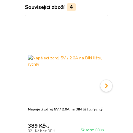
Související zboží
4
Napájecí zdroj 5V / 2.0A na DIN lištu, rychlý
Instalace e
rozvaděče
389 Kč
1 890 Kč
/
ks
Skladem 88 ks
321 Kč
bez DPH
1 562 Kč
bez