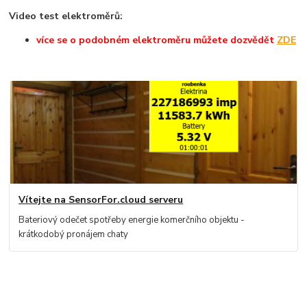
Video test elektroměrů:
více se o podobném elektroměru můžete dozvědět
ZDE
Vítejte na SensorFor.cloud serveru
Bateriový odečet spotřeby energie komerčního objektu -
krátkodobý pronájem chaty