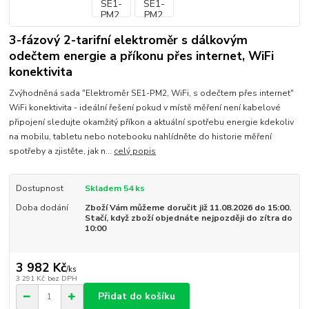
3-fázový 2-tarifní elektroměr s dálkovým
odečtem energie a příkonu přes internet, WiFi
konektivita
Zvýhodněná sada "Elektroměr SE1-PM2, WiFi, s odečtem přes internet"
WiFi konektivita - ideální řešení pokud v místě měření není kabelové
připojení sledujte okamžitý příkon a aktuální spotřebu energie kdekoliv
na mobilu, tabletu nebo notebooku nahlídněte do historie měření
spotřeby a zjistěte, jak n...
celý popis
Dostupnost
Skladem 54 ks
Doba dodání
Zboží Vám můžeme doručit již 11.08.2026 do 15:00.
Stačí, když zboží objednáte nejpozději do zítra do
10:00
3 982 Kč
/
ks
3 291 Kč
bez DPH
Přidat do košíku