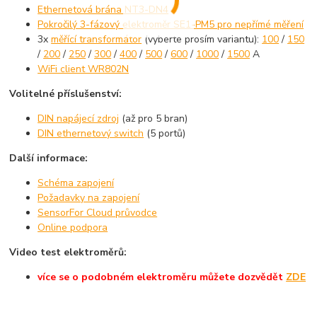
Ethernetová brána NT3-DN4
Pokročilý 3-fázový elektroměr SE1-PM5 pro nepřímé měření
3x
měřící transformátor
(vyberte prosím variantu):
100
/
150
/
200
/
250
/
300
/
400
/
500
/
600
/
1000
/
1500
A
WiFi client WR802N
Volitelné příslušenství:
DIN napájecí zdroj
(až pro 5 bran)
DIN ethernetový switch
(5 portů)
Další informace:
Schéma zapojení
Požadavky na zapojení
SensorFor Cloud průvodce
Online podpora
Video test elektroměrů:
více se o podobném elektroměru můžete dozvědět
ZDE