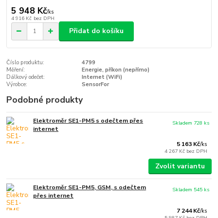
5 948 Kč
/
ks
4 916 Kč
bez DPH
Přidat do košíku
Číslo produktu:
4799
Měření:
Energie, příkon (nepřímo)
Dálkový odečet:
Internet (WiFi)
Výrobce:
SensorFor
Podobné produkty
Elektroměr SE1-PM5 s odečtem přes
Skladem 728 ks
internet
5 163 Kč
/
ks
4 267 Kč
bez DPH
Zvolit variantu
Elektroměr SE1-PM5, GSM, s odečtem
Skladem 545 ks
přes internet
7 244 Kč
/
ks
5 987 Kč
bez DPH