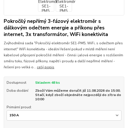
Pokročilý nepřímý 3-fázový elektroměr s
dálkovým odečtem energie a příkonu přes
internet, 3x transformátor, WiFi konektivita
Zvýhodněná sada "Pokročilý elektroměr SE1-PM5, WiFi, s odečtem přes
internet" WiFi konektivita - ideální řešení pokud v místě měření není
kabelové připojení pokročilé měření - činná i jalová energie s rozlišením
směru toku, fázové příkony, napětí i proudy a další nepřímé měření -
řešení pro velká o...
celý popis
Dostupnost
Skladem 48 ks
Doba dodání
Zboží Vám můžeme doručit již 11.08.2026 do 15:00.
Stačí, když zboží objednáte nejpozději do zítra do
10:00
Primární proud: