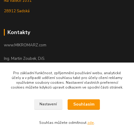
Na Valech 1031
28912 Sadská
Kontakty
www.MIKROMARZ.com
Ing. Martin Zoubek, DiS.
+420 606 347 135
(Po-Pá 8-16 hod.)
Pro základní funkčnost, zpříjemnění používání webu, analytické
účely a v případě udělení souhlasu také pro účely cílení reklamy
zoubek@mikromarz.cz
využíváme soubory cookies. Nastavení vlastních preferencí
cookies můžete kdykoli upravit odkazem ve spodní části stránek.
Souhlasím
Nastavení
Upravit sběr cookies.
Souhlas můžete odmítnout
zde
.
© Zoubek Meters s.r.o. © 2010 - 2026 ©