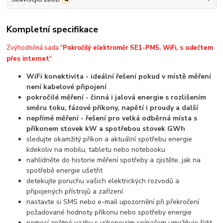
Kompletní specifikace
Zvýhodněná sada "
Pokročilý elektroměr SE1-PM5, WiFi, s odečtem
přes internet
"
WiFi konektivita - ideální řešení pokud v místě měření
není kabelové připojení
pokročilé měření - činná i jalová energie s rozlišením
směru toku, fázové příkony, napětí i proudy a další
nepřímé měření - řešení pro velká odběrná místa s
příkonem stovek kW a spotřebou stovek GWh
sledujte okamžitý příkon a aktuální spotřebu energie
kdekoliv na mobilu, tabletu nebo notebooku
nahlídněte do historie měření spotřeby a zjistěte, jak na
spotřebě energie ušetřit
detekujte poruchu vašich elektrických rozvodů a
připojených přístrojů a zařízení
nastavte si SMS nebo e-mail upozornění při překročení
požadované hodnoty příkonu nebo spotřeby energie
pomocí zpětné vazby s výkonovým spínačem umožňuje řídit