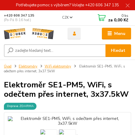
Potřebujete pomoc s výběrem? Volejte +420 606 347 135
0
ks
+420 606 347 135
CZK
za
0,00 Kč
(Po-Pá 8-16 hod.)
Menu
Hledat
Úvod
Elektroměry
WiFi elektroměry
Elektroměr SE1-PM5, WiFi, s
odečtem přes internet, 3x37.5kW
Elektroměr SE1-PM5, WiFi, s
odečtem přes internet, 3x37.5kW
Doprava ZDARMA