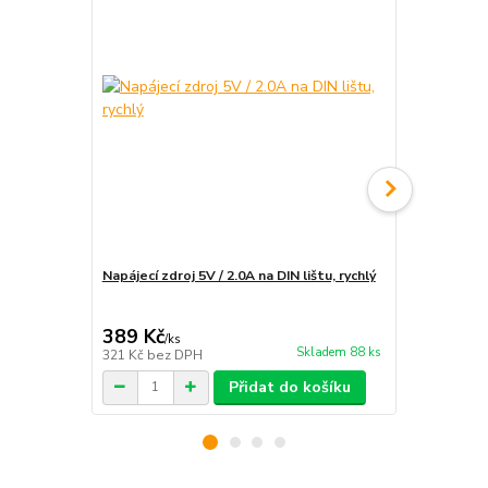
Napájecí zdroj 5V / 2.0A na DIN lištu, rychlý
Instalace e
rozvaděče
389 Kč
1 890 Kč
/
ks
Skladem 88 ks
321 Kč
bez DPH
1 562 Kč
bez
Přidat do košíku