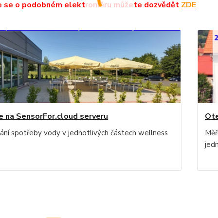
e se o podobném elektroměru můžete dozvědět
ZDE
e na SensorFor.cloud serveru
Ote
ání spotřeby vody v jednotlivých částech wellness
Měř
jedn