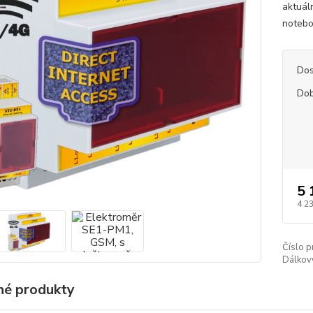
aktuál
notebo
Dos
Dob
5 
4 2
Číslo p
Dálkov
é produkty