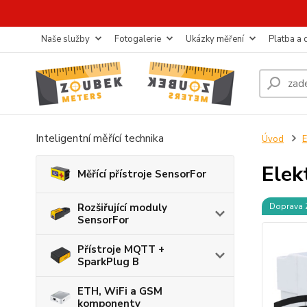
Naše služby
Fotogalerie
Ukázky měření
Platba a
Inteligentní měřící technika
Úvod
E
Elek
Měřící přístroje SensorFor
Rozšiřující moduly
Doprava
SensorFor
Přístroje MQTT +
SparkPlug B
ETH, WiFi a GSM
komponenty