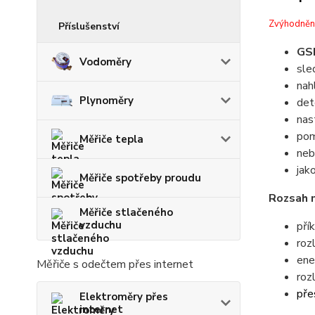
Zvýhodněn
Příslušenství
GSM
Vodoměry
sle
nah
Plynoměry
det
nas
pom
Měřiče tepla
neb
jak
Měřiče spotřeby proudu
Rozsah 
Měřiče stlačeného
vzduchu
pří
roz
ene
Měřiče s odečtem přes internet
roz
pře
Elektroměry přes
internet