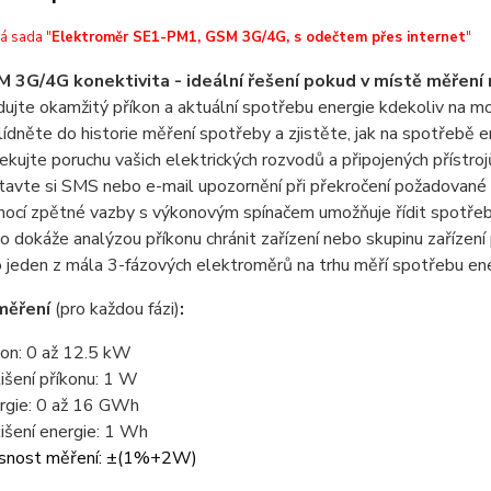
á sada "
Elektroměr SE1-PM1, GSM 3G/4G, s odečtem přes internet
"
 3G/4G konektivita - ideální řešení pokud v místě měření 
dujte okamžitý příkon a aktuální spotřebu energie kdekoliv na m
lídněte do historie měření spotřeby a zjistěte, jak na spotřebě e
ekujte poruchu vašich elektrických rozvodů a připojených přístrojů
tavte si SMS nebo e-mail upozornění při překročení požadované
ocí zpětné vazby s výkonovým spínačem umožňuje řídit spotře
o dokáže analýzou příkonu chránit zařízení nebo skupinu zaříze
o jeden z mála 3-fázových elektroměrů na trhu měří spotřebu ene
měření
(pro každou fázi)
:
kon: 0 až 12.5 kW
lišení příkonu: 1 W
rgie: 0 až 16 GWh
lišení energie: 1 Wh
snost měření: ±(1%+2W)