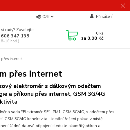
Přihlášení
CZK
 si rady? Zavolejte.
0
ks
 606 347 135
za
0,00 Kč
 8-16 hod.)
přes internet
m přes internet
zový elektroměr s dálkovým odečtem
gie a příkonu přes internet, GSM 3G/4G
ktivita
něná sada "Elektroměr SE1-PM1, GSM 3G/4G, s odečtem přes
et" GSM 3G/4G konektivita - ideální řešení pokud v místě
 není žádné datové připojení sledujte okamžitý příkon a