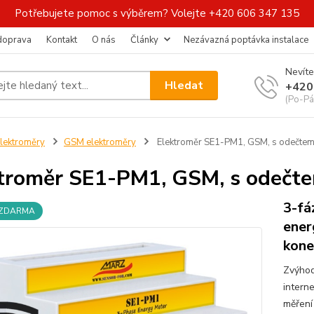
Potřebujete pomoc s výběrem? Volejte +420 606 347 135
 doprava
Kontakt
O nás
Články
Nezávazná poptávka instalace
Nevíte
Hledat
+420
(Po-Pá
lektroměry
GSM elektroměry
Elektroměr SE1-PM1, GSM, s odečtem 
troměr SE1-PM1, GSM, s odečte
3-fá
 ZDARMA
ener
kone
Zvýhod
intern
měření