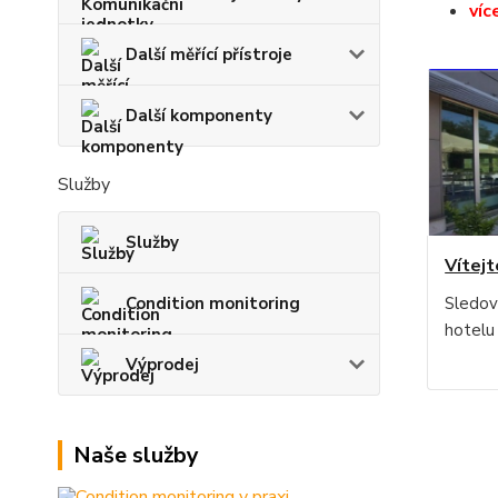
víc
Další měřící přístroje
Další komponenty
Služby
Služby
Vítejt
Sledov
Condition monitoring
hotelu
Výprodej
Naše služby