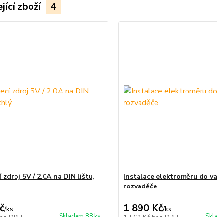
jící zboží
4
 zdroj 5V / 2.0A na DIN lištu,
Instalace elektroměru do v
rozvaděče
č
1 890 Kč
/
ks
/
ks
Skladem 88 ks
Skl