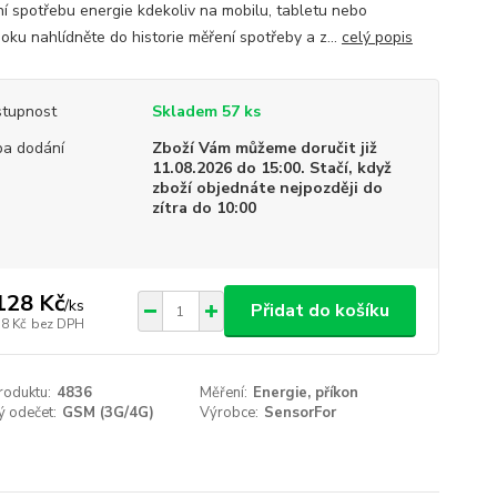
ní spotřebu energie kdekoliv na mobilu, tabletu nebo
oku nahlídněte do historie měření spotřeby a z...
celý popis
tupnost
Skladem 57 ks
a dodání
Zboží Vám můžeme doručit již
11.08.2026 do 15:00. Stačí, když
zboží objednáte nejpozději do
zítra do 10:00
128 Kč
/
ks
Přidat do košíku
38 Kč
bez DPH
roduktu:
4836
Měření:
Energie, příkon
ý odečet:
GSM (3G/4G)
Výrobce:
SensorFor