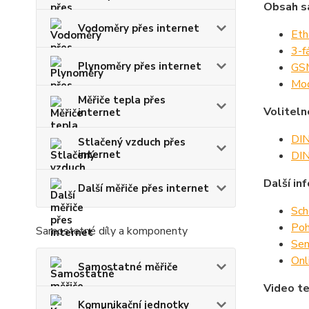
Obsah s
Vodoměry přes internet
Eth
3-f
Plynoměry přes internet
GSM
Mod
Měřiče tepla přes
Voliteln
internet
DIN
Stlačený vzduch přes
internet
DIN
Další in
Další měřiče přes internet
Sch
Poh
Samostatné díly a komponenty
Sen
Onl
Samostatné měřiče
Video te
Komunikační jednotky