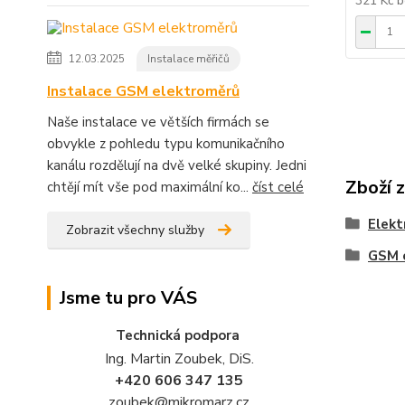
321 Kč
b
12.03.2025
Instalace měřičů
Instalace GSM elektroměrů
Naše instalace ve větších firmách se
obvykle z pohledu typu komunikačního
kanálu rozdělují na dvě velké skupiny. Jedni
Zboží 
chtějí mít vše pod maximální ko...
číst celé
Elekt
Zobrazit všechny služby
GSM 
Jsme tu pro VÁS
Technická podpora
Ing. Martin Zoubek, DiS.
+420 606 347 135
zoubek@mikromarz.cz