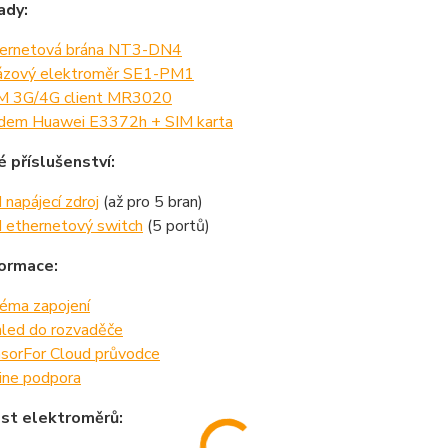
ady:
ernetová brána NT3-DN4
ázový elektroměr SE1-PM1
 3G/4G client MR3020
em Huawei E3372h + SIM karta
é příslušenství:
 napájecí zdroj
(až pro 5 bran)
 ethernetový switch
(5 portů)
formace:
éma zapojení
led do rozvaděče
sorFor Cloud průvodce
ine podpora
st elektroměrů: