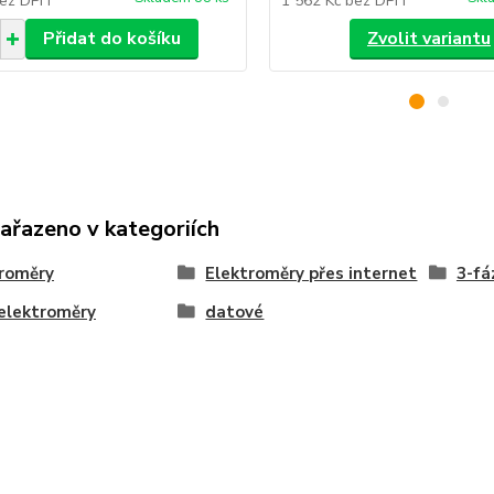
ez DPH
1 562 Kč
bez DPH
Přidat do košíku
Zvolit variantu
zařazeno v kategoriích
roměry
Elektroměry přes internet
3-fá
elektroměry
datové