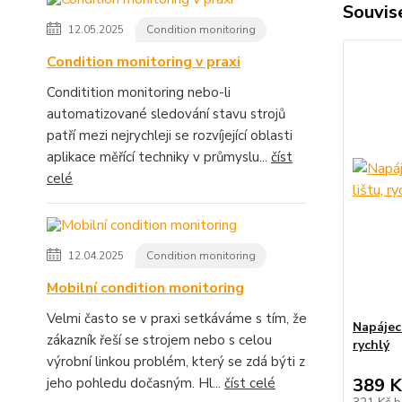
Souvise
12.05.2025
Condition monitoring
Condition monitoring v praxi
Conditition monitoring nebo-li
automatizované sledování stavu strojů
patří mezi nejrychleji se rozvíjející oblasti
aplikace měřící techniky v průmyslu...
číst
celé
12.04.2025
Condition monitoring
Mobilní condition monitoring
Velmi často se v praxi setkáváme s tím, že
Napájecí
zákazník řeší se strojem nebo s celou
rychlý
výrobní linkou problém, který se zdá býti z
389 K
jeho pohledu dočasným. Hl...
číst celé