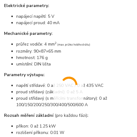
Elektrické parametry:
napájecí napětí: 5 V
napájecí proud: 40 mA
Mechanické parametry:
2
průřez vodiče: 4 mm
(max. průřez holého drátu)
rozměry: 90×87×65 mm
hmotnost: 176 g
umístění: DIN lišta
Parametry výstupu:
napětí střídavé: 0 až 250 VAC / 0 až 435 VAC
proud střídavý (základní): 0 až 5 A
proud střídavý (s měřícími transformátory): 0 až
100/150/200/250/300/400/500/600 A
Rozsah měření základní
(pro každou fázi)
:
příkon: 0 až 1.25 kW
rozlišení příkonu: 0.01 W