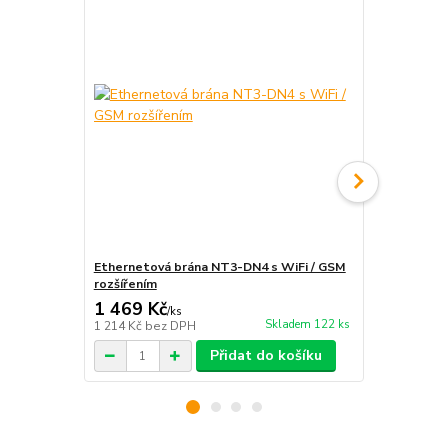
Ethernetová brána NT3-DN4 s WiFi / GSM
WiFi měřící 
rozšířením
1 469 Kč
2 449 Kč
/
ks
Skladem 122 ks
1 214 Kč
bez DPH
2 024 Kč
bez
Přidat do košíku