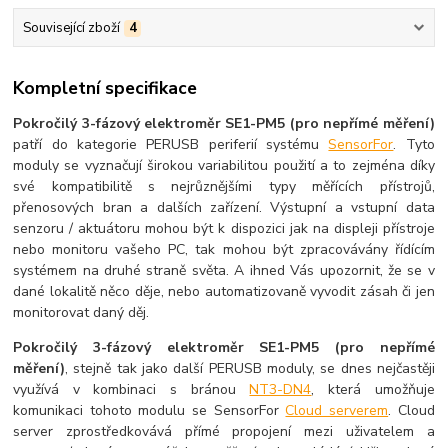
Související zboží
4
Kompletní specifikace
Pokročilý 3-fázový elektroměr SE1-PM5 (pro nepřímé měření)
patří do kategorie PERUSB periferií systému
SensorFor
. Tyto
moduly se vyznačují širokou variabilitou použití a to zejména díky
své kompatibilitě s nejrůznějšími typy měřících přístrojů,
přenosových bran a dalších zařízení. Výstupní a vstupní data
senzoru / aktuátoru mohou být k dispozici jak na displeji přístroje
nebo monitoru vašeho PC, tak mohou být zpracovávány řídícím
systémem na druhé straně světa. A ihned Vás upozornit, že se v
dané lokalitě něco děje, nebo automatizovaně vyvodit zásah či jen
monitorovat daný děj.
Pokročilý 3-fázový elektroměr SE1-PM5 (pro nepřímé
měření)
, stejně tak jako další PERUSB moduly, se dnes nejčastěji
využívá v kombinaci s bránou
NT3-DN4
, která umožňuje
komunikaci tohoto modulu se SensorFor
Cloud serverem
. Cloud
server zprostředkovává přímé propojení mezi uživatelem a