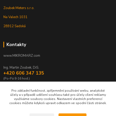
Zoubek Meters s.r.o.
Na Valech 1031
28912 Sadská
Kontakty
www.MIKROMARZ.com
Ing. Martin Zoubek, DiS.
+420 606 347 135
(Po-Pá 8-16 hod.)
zoubek@mikromarz.cz
Pro základní funkčnost, zpříjemnění používání webu, analytické
účely a v případě udělení souhlasu také pro účely cílení reklamy
využíváme soubory cookies. Nastavení vlastních preferencí
cookies můžete kdykoli upravit odkazem ve spodní části stránek.