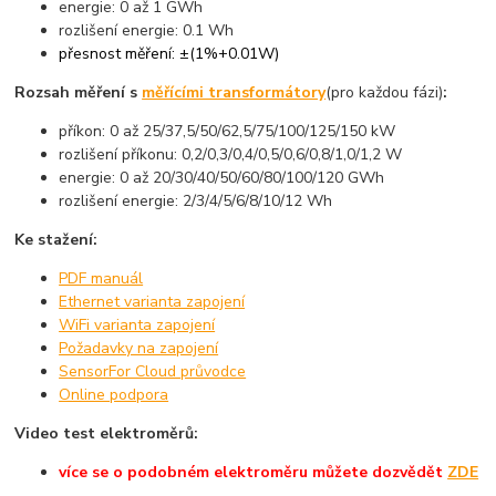
energie: 0 až 1 GWh
rozlišení energie: 0.1 Wh
přesnost měření: ±(1%+0.01W)
Rozsah měření s
měřícími transformátory
(pro každou fázi)
:
příkon: 0 až 25/37,5/50/62,5/75/100/125/150 kW
rozlišení příkonu: 0,2/0,3/0,4/0,5/0,6/0,8/1,0/1,2 W
energie: 0 až 20/30/40/50/60/80/100/120 GWh
rozlišení energie: 2/3/4/5/6/8/10/12 Wh
Ke stažení:
PDF manuál
Ethernet varianta zapojení
WiFi varianta zapojení
Požadavky na zapojení
SensorFor Cloud průvodce
Online podpora
Video test elektroměrů:
více se o podobném elektroměru můžete dozvědět
ZDE