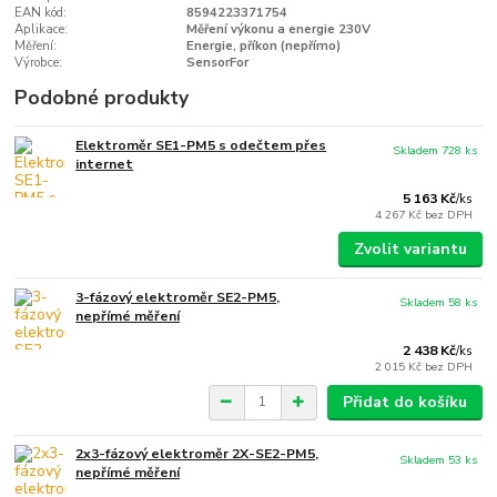
EAN kód:
8594223371754
Aplikace:
Měření výkonu a energie 230V
Měření:
Energie, příkon (nepřímo)
Výrobce:
SensorFor
Podobné produkty
Elektroměr SE1-PM5 s odečtem přes
Skladem 728 ks
internet
5 163 Kč
/
ks
4 267 Kč
bez DPH
Zvolit variantu
3-fázový elektroměr SE2-PM5,
Skladem 58 ks
nepřímé měření
2 438 Kč
/
ks
2 015 Kč
bez DPH
Přidat do košíku
2x3-fázový elektroměr 2X-SE2-PM5,
Skladem 53 ks
nepřímé měření