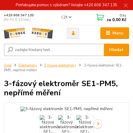
Potřebujete pomoc s výběrem? Volejte +420 606 347 135
0
ks
+420 606 347 135
CZK
za
0,00 Kč
(Po-Pá 8-16 hod.)
Menu
Hledat
Úvod
Elektroměry
3-fázové elektroměry
3-fázový elektroměr SE1-
PM5, nepřímé měření
3-fázový elektroměr SE1-PM5,
nepřímé měření