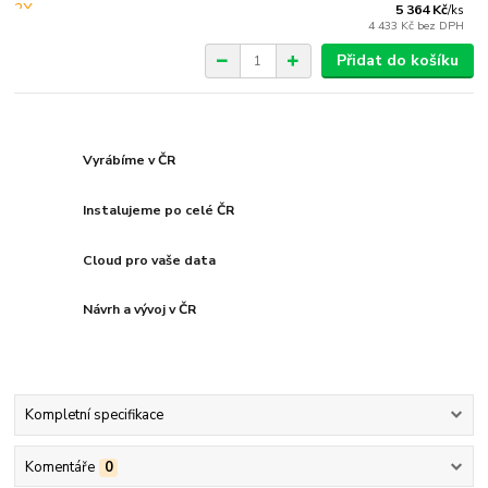
5 364 Kč
/
ks
4 433 Kč
bez DPH
Přidat do košíku
Vyrábíme v ČR
Instalujeme po celé ČR
Cloud pro vaše data
Návrh a vývoj v ČR
Kompletní specifikace
Komentáře
0