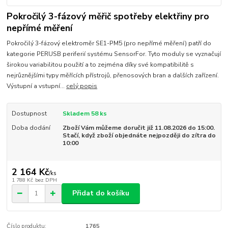
Pokročilý 3-fázový měřič spotřeby elektřiny pro
nepřímé měření
Pokročilý 3-fázový elektroměr SE1-PM5 (pro nepřímé měření) patří do
kategorie PERUSB periferií systému SensorFor. Tyto moduly se vyznačují
širokou variabilitou použití a to zejména díky své kompatibilitě s
nejrůznějšími typy měřících přístrojů, přenosových bran a dalších zařízení.
Výstupní a vstupní...
celý popis
Dostupnost
Skladem 58 ks
Doba dodání
Zboží Vám můžeme doručit již 11.08.2026 do 15:00.
Stačí, když zboží objednáte nejpozději do zítra do
10:00
2 164 Kč
/
ks
1 788 Kč
bez DPH
Přidat do košíku
Číslo produktu:
1765