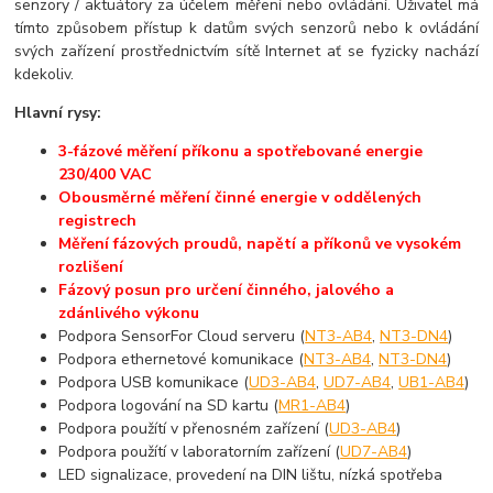
senzory / aktuátory za účelem měření nebo ovládání. Uživatel má
tímto způsobem přístup k datům svých senzorů nebo k ovládání
svých zařízení prostřednictvím sítě Internet ať se fyzicky nachází
kdekoliv.
Hlavní rysy:
3-fázové měření příkonu a spotřebované energie
230/400 VAC
Obousměrné měření činné energie v oddělených
registrech
Měření fázových proudů, napětí a příkonů ve vysokém
rozlišení
Fázový posun pro určení činného, jalového a
zdánlivého výkonu
Podpora SensorFor Cloud serveru (
NT3-AB4
,
NT3-DN4
)
Podpora ethernetové komunikace (
NT3-AB4
,
NT3-DN4
)
Podpora USB komunikace (
UD3-AB4
,
UD7-AB4
,
UB1-AB4
)
Podpora logování na SD kartu (
MR1-AB4
)
Podpora použítí v přenosném zařízení (
UD3-AB4
)
Podpora použítí v laboratorním zařízení (
UD7-AB4
)
LED signalizace, provedení na DIN lištu, nízká spotřeba