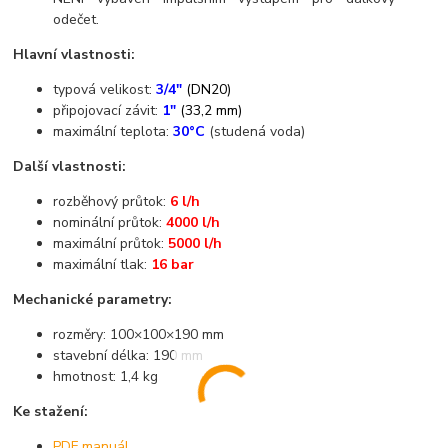
odečet.
Hlavní vlastnosti:
typová velikost:
3/4"
(DN20)
připojovací závit:
1"
(33,2 mm)
maximální teplota:
30°C
(studená voda)
Další vlastnosti:
rozběhový průtok:
6 l/h
nominální průtok:
4000 l/h
maximální průtok:
5000 l/h
maximální tlak:
16 bar
Mechanické parametry:
rozměry: 100×100×190 mm
stavební délka: 190 mm
hmotnost: 1,4 kg
Ke stažení:
PDF manuál