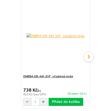
ENBRA ER-AM 3/4", studená voda
B-Meters G
738 Kč
2 856 Kč
/
ks
Skladem 56 ks
610 Kč
bez DPH
2 360 Kč
bez
Přidat do košíku