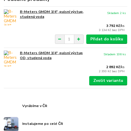
B-Meters GMDM 3/4", pulsní výstup,
Skladem 2 ks
studená voda
3 792 Kč
/
ks
3 134 Kč
bez DPH
Přidat do košíku
B-Meters GMDM 3/4", pulsní výstup
Skladem 106 ks
OD, studená voda
2 892 Kč
/
ks
2 390 Kč
bez DPH
Zvolit variantu
Vyrábíme v ČR
Instalujeme po celé ČR