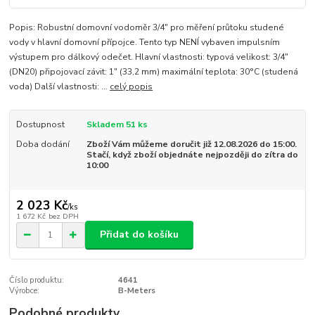
Popis: Robustní domovní vodoměr 3/4" pro měření průtoku studené
vody v hlavní domovní přípojce. Tento typ NENÍ vybaven impulsním
výstupem pro dálkový odečet. Hlavní vlastnosti: typová velikost: 3/4"
(DN20) připojovací závit: 1" (33,2 mm) maximální teplota: 30°C (studená
voda) Další vlastnosti: ...
celý popis
Dostupnost
Skladem 51 ks
Doba dodání
Zboží Vám můžeme doručit již 12.08.2026 do 15:00.
Stačí, když zboží objednáte nejpozději do zítra do
10:00
2 023 Kč
/
ks
1 672 Kč
bez DPH
Přidat do košíku
Číslo produktu:
4641
Výrobce:
B-Meters
Podobné produkty