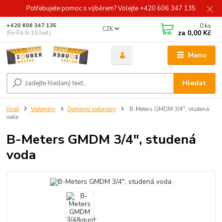
Potřebujete pomoc s výběrem? Volejte +420 606 347 135
0
ks
+420 606 347 135
CZK
za
0,00 Kč
(Po-Pá 8-16 hod.)
Menu
Hledat
Úvod
Vodoměry
Domovní vodoměry
B-Meters GMDM 3/4", studená
voda
B-Meters GMDM 3/4", studená
voda