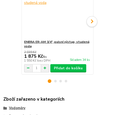
ENBRA ER-AM 3/4", pulsní výstup, studená
B-Meters GM
voda
teplá voda
2 039 Kč
1 875 Kč
3 123 Kč
/
ks
Skladem 34 ks
1 550 Kč
bez DPH
2 581 Kč
bez
Přidat do košíku
Zboží zařazeno v kategoriích
Vodoměry