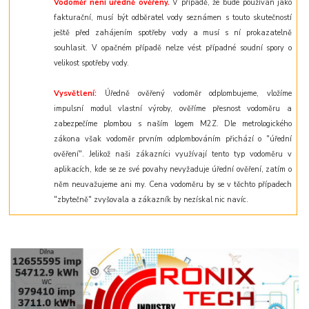
Vodoměr není úředně ověřený.
V případě, že bude používán jako
fakturační, musí být odběratel vody seznámen s touto skutečností
ještě před zahájením spotřeby vody a musí s ní prokazatelně
souhlasit. V opačném případě nelze vést případné soudní spory o
velikost spotřeby vody.
Vysvětlení:
Úředně ověřený vodoměr odplombujeme, vložíme
impulsní modul vlastní výroby, ověříme přesnost vodoměru a
zabezpečíme plombou s naším logem M2Z. Dle metrologického
zákona však vodoměr prvním odplombováním přichází o "úřední
ověření". Jelikož naši zákazníci využívají tento typ vodoměru v
aplikacích, kde se ze své povahy nevyžaduje úřední ověření, zatím o
něm neuvažujeme ani my. Cena vodoměru by se v těchto případech
"zbytečně" zvyšovala a zákazník by nezískal nic navíc.