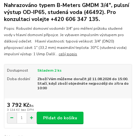
Nahrazováno typem B-Meters GMDM 3/4", pulsní
výstup OD-IP65, studená voda (46492). Pro
konzultaci volejte +420 606 347 135.
Popis: Robustní domovní vodoměr 3/4" pro měření průtoku studené
vody v hlavní domovní přípojce. Je vybaven impulsním výstupem pro
dálkový odečet. Hlavní vlastnosti: typová velikost: 3/4" (DN20)
připojovací závit: 1" (33,2 mm) maximální teplota: 30°C (studená voda)
impulsní výstup: 1 l/imp Další...
celý popis
Dostupnost
Skladem 2 ks
Doba dodání
Zboží Vám můžeme doručit již 11.08.2026 do 15:00.
Stačí, když zboží objednáte nejpozději do zítra do
10:00
3 792 Kč
/
ks
3 134 Kč
bez DPH
Přidat do košíku