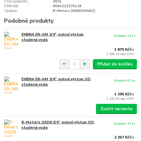
Číslo produktu:
4631
EAN kód:
8594223378128
Výrobce:
B-Meters (MIKROMARZ)
Podobné produkty
ENBRA ER-AM 3/4", pulsní výstup,
Skladem 34 ks
studená voda
1 875 Kč
/
ks
1 550 Kč
bez DPH
Přidat do košíku
ENBRA ER-AM 3/4", pulsní výstup OD,
Skladem 82 ks
studená voda
1 395 Kč
/
ks
1 153 Kč
bez DPH
Zvolit variantu
B-Meters GSD8 3/4", pulsní výstup OD,
Skladem 47 ks
studená voda
2 357 Kč
/
ks