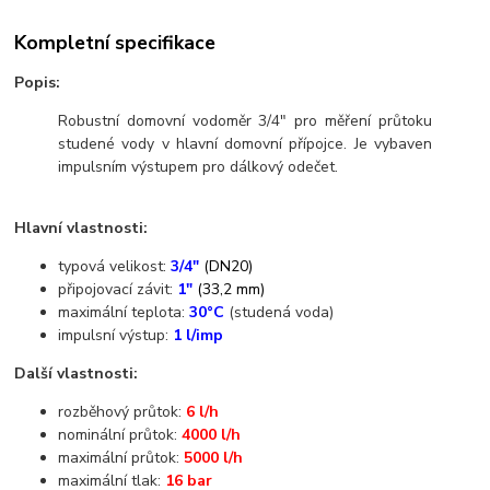
Kompletní specifikace
Popis:
Robustní domovní vodoměr 3/4" pro měření průtoku
studené vody v hlavní domovní přípojce. Je vybaven
impulsním výstupem pro dálkový odečet.
Hlavní vlastnosti:
typová velikost:
3/4"
(DN20)
připojovací závit:
1"
(33,2 mm)
maximální teplota:
30°C
(studená voda)
impulsní výstup:
1 l/imp
Další vlastnosti:
rozběhový průtok:
6 l/h
nominální průtok:
4000 l/h
maximální průtok:
5000 l/h
maximální tlak:
16 bar