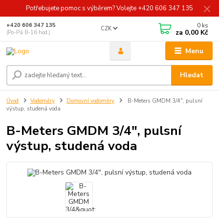
Potřebujete pomoc s výběrem? Volejte +420 606 347 135
0
ks
+420 606 347 135
CZK
za
0,00 Kč
(Po-Pá 8-16 hod.)
Menu
Hledat
Úvod
Vodoměry
Domovní vodoměry
B-Meters GMDM 3/4", pulsní
výstup, studená voda
B-Meters GMDM 3/4", pulsní
výstup, studená voda