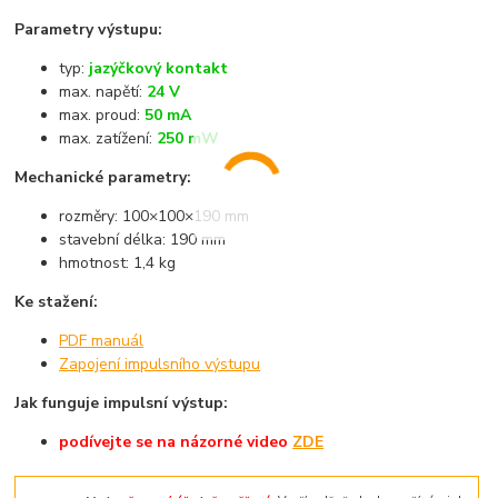
Parametry výstupu:
typ:
jazýčkový kontakt
max. napětí:
24 V
max. proud:
50 mA
max. zatížení:
250 mW
Mechanické parametry:
rozměry: 100×100×190 mm
stavební délka: 190 mm
hmotnost: 1,4 kg
Ke stažení:
PDF manuál
Zapojení impulsního výstupu
Jak funguje impulsní výstup:
podívejte
se na názorné
video
ZDE