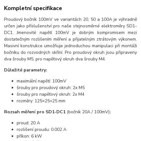
Kompletní specifikace
Proudový bočník 100mV ve variantách 20, 50 a 100A je výhradně
určen jako příslušenství pro naše stejnosměrné elektroměry SD1-
DC1. Jmenovité napětí 100mV je dobrým kompromisem mezi
dostatečným rozlišením měření a přijatelným ztrátovým výkonem.
Masivní konstrukce umožňuje jednoduchou manipulaci při montáži
bočníku do rozvodných skříní. Pro proudový okruh jsou připraveny
dva šrouby M5, pro napěťový okruh dva šrouby M4.
Důležité parametry:
maximální napětí: 100mV
šrouby pro proudový okruh: 2x M5
šrouby pro napěťový okruh: 2x M4
rozměry: 125×25×25 mm
Rozsah měření pro SD1-DC1
(bočník 20A / 100mV)
:
proud: 20 A
rozlišení proudu: 0.002 A
příkon: 6 kW