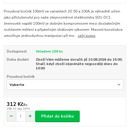
Proudový bočník 100mV ve variantách 20, 50 a 100A je výhradně určen
jako příslušenství pro naše stejnosměrné elektroměry SD1-DC1.
Jmenovité napětí 100mV je dobrým kompromisem mezi dostatečným
rozlišením měření a přijatelným ztrátovým výkonem. Masivní konstrukce
umožňuje jednoduchou manipulaci při mo...
celý popis
Dostupnost
Skladem 159 ks
Doba dodání
Zboží Vám můžeme doručit již 10.08.2026 do 15:00.
Stačí, když zboží objednáte nejpozději dnes do
10:00
Proudový bočník
312 Kč
/
ks
258 Kč
bez DPH
Přidat do košíku