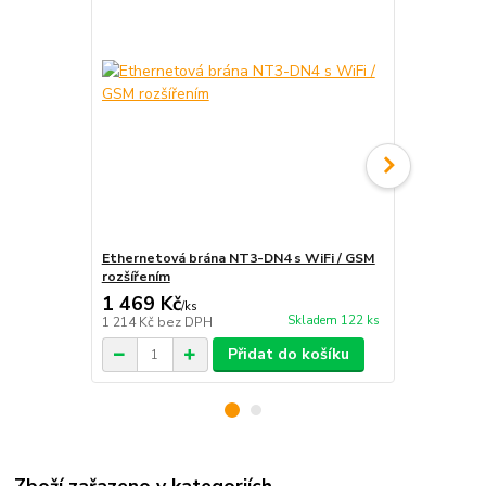
Ethernetová brána NT3-DN4 s WiFi / GSM
Stejnosměr
rozšířením
1 469 Kč
1 962 Kč
/
ks
Skladem 122 ks
1 214 Kč
bez DPH
1 621 Kč
bez
Přidat do košíku