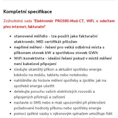
Kompletní specifikace
Zvýhodněná sada "
Elektroměr PRO380-Mod-CT, WiFi, s odečtem
přes internet, fakturační
"
stanovené měřidlo - lze použít jako fakturační
elektroměr, MID certifikát přiložen
nepřímé měření - řešení pro velká odběrná místa s
příkonem stovek kW a spotřebou stovek GWh
WiFi konektivita - ideální řešení pokud v místě měření
není kabelové připojení
sledujte okamžitý příkon a aktuální spotřebu energie
kdekoliv na mobilu, tabletu nebo notebooku
nahlídněte do historie měření spotřeby a zjistěte, jak na
spotřebě energie ušetřit
detekujte poruchu vašich elektrických rozvodů a
připojených přístrojů a zařízení
nastavte si SMS nebo e-mail upozornění při překročení
požadované hodnoty příkonu nebo spotřeby energie
pomocí zpětné vazby s výkonovým spínačem umožňuje řídit