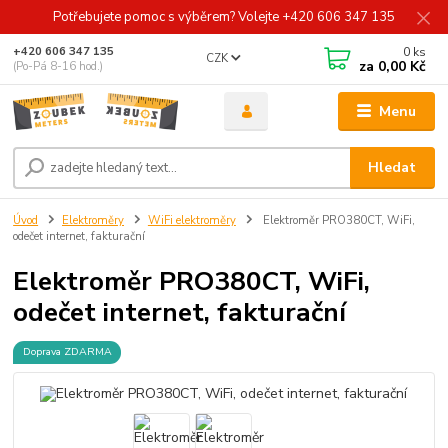
Potřebujete pomoc s výběrem? Volejte +420 606 347 135
0
ks
+420 606 347 135
CZK
za
0,00 Kč
(Po-Pá 8-16 hod.)
Menu
Hledat
Úvod
Elektroměry
WiFi elektroměry
Elektroměr PRO380CT, WiFi,
odečet internet, fakturační
Elektroměr PRO380CT, WiFi,
odečet internet, fakturační
Doprava ZDARMA