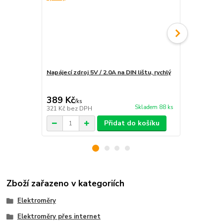
Napájecí zdroj 5V / 2.0A na DIN lištu, rychlý
Instalace e
rozvaděče
389 Kč
1 890 Kč
/
ks
Skladem 88 ks
321 Kč
bez DPH
1 562 Kč
bez
Přidat do košíku
Zboží zařazeno v kategoriích
Elektroměry
Elektroměry přes internet