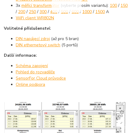
3x
měřící transformátor
(vyberte prosím variantu):
100
/
150
/
200
/
250
/
300
/
400
/
500
/
600
/
1000
/
1500
A
WiFi client WR802N
Volitelné příslušenství:
DIN napájecí zdroj
(až pro 5 bran)
DIN ethernetový switch
(5 portů)
Další informace:
Schéma zapojení
Pohled do rozvaděče
SensorFor Cloud průvodce
Online podpora