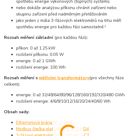
spotřebu energie výkonových (topných) systémů
nebo dokáže analýzou příkonu chránit zařízení nebo
skupinu zařízení před nadměrným přetěžováním
jako jeden z mála 3-fázových elektroměrů na trhu měří
spotřebu energie pro každou fázi samostatně !
Rozsah měření základní
(pro každou fázi)
:
příkon: 0 až 1.25 kW
rozlišení příkonu: 0.05 W
energie: 0 až 1 GWh
rozlišení energie: 100 Wh
Rozsah měření s
měřícími transformátory
(pro všechny fáze
celkem)
:
energie: 0 až 32/48/64/80/96/128/160/192/320/480 GWh
rozlišení energie: 4/6/8/10/12/16/20/24/40/60 Wh
Obsah sady:
Ethernetová brána NT3-DN4
Modbus čtečka elektroměrů SD5-MD4
3-fázový elektroměr PRO380-Mod-CT