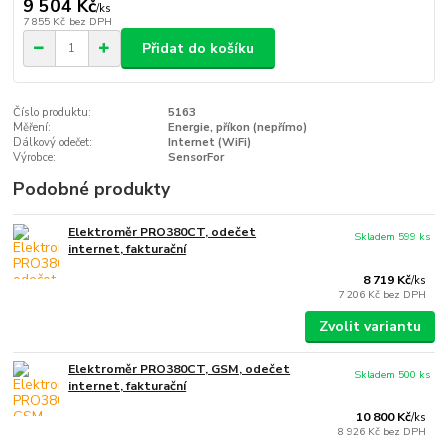
9 504 Kč
/
ks
7 855 Kč
bez DPH
Přidat do košíku
Číslo produktu:
5163
Měření:
Energie, příkon (nepřímo)
Dálkový odečet:
Internet (WiFi)
Výrobce:
SensorFor
Podobné produkty
Elektroměr PRO380CT, odečet
Skladem 599 ks
internet, fakturační
8 719 Kč
/
ks
7 206 Kč
bez DPH
Zvolit variantu
Elektroměr PRO380CT, GSM, odečet
Skladem 500 ks
internet, fakturační
10 800 Kč
/
ks
8 926 Kč
bez DPH