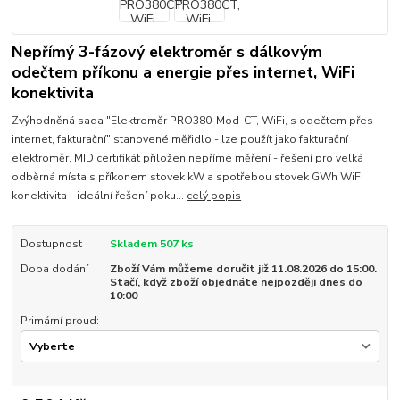
Nepřímý 3-fázový elektroměr s dálkovým
odečtem příkonu a energie přes internet, WiFi
konektivita
Zvýhodněná sada "Elektroměr PRO380-Mod-CT, WiFi, s odečtem přes
internet, fakturační" stanovené měřidlo - lze použít jako fakturační
elektroměr, MID certifikát přiložen nepřímé měření - řešení pro velká
odběrná místa s příkonem stovek kW a spotřebou stovek GWh WiFi
konektivita - ideální řešení poku...
celý popis
Dostupnost
Skladem 507 ks
Doba dodání
Zboží Vám můžeme doručit již 11.08.2026 do 15:00.
Stačí, když zboží objednáte nejpozději dnes do
10:00
Primární proud: