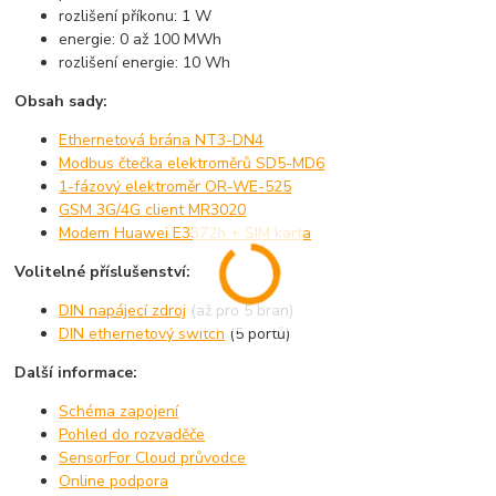
rozlišení příkonu: 1 W
energie: 0 až 100 MWh
rozlišení energie: 10 Wh
Obsah sady:
Ethernetová brána NT3-DN4
Modbus čtečka elektroměrů SD5-MD6
1-fázový elektroměr OR-WE-525
GSM 3G/4G client MR3020
Modem Huawei E3372h + SIM karta
Volitelné příslušenství:
DIN napájecí zdroj
(až pro 5 bran)
DIN ethernetový switch
(5 portů)
Další informace:
Schéma zapojení
Pohled do rozvaděče
SensorFor Cloud průvodce
Online podpora