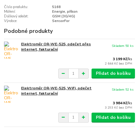
Číslo produktu:
5168
Měření:
Energie, příkon
Dálkový odečet:
GSM (3G/4G)
Výrobce:
SensorFor
Podobné produkty
Elektroměr OR-WE-525, odečet přes
Skladem 50 ks
internet, fakturační
3 199 Kč
/
ks
2 644 Kč
bez DPH
Přidat do košíku
Elektroměr OR-WE-525, WiFi, odečet
Skladem 52 ks
internet, fakturační
3 984 Kč
/
ks
3 293 Kč
bez DPH
Přidat do košíku