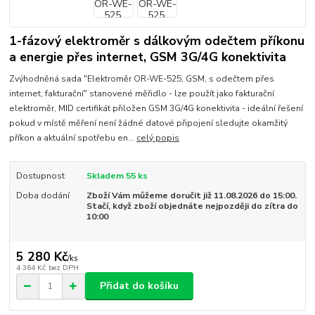
1-fázový elektroměr s dálkovým odečtem příkonu
a energie přes internet, GSM 3G/4G konektivita
Zvýhodněná sada "Elektroměr OR-WE-525, GSM, s odečtem přes
internet, fakturační" stanovené měřidlo - lze použít jako fakturační
elektroměr, MID certifikát přiložen GSM 3G/4G konektivita - ideální řešení
pokud v místě měření není žádné datové připojení sledujte okamžitý
příkon a aktuální spotřebu en...
celý popis
Dostupnost
Skladem 55 ks
Doba dodání
Zboží Vám můžeme doručit již 11.08.2026 do 15:00.
Stačí, když zboží objednáte nejpozději do zítra do
10:00
5 280 Kč
/
ks
4 364 Kč
bez DPH
Přidat do košíku