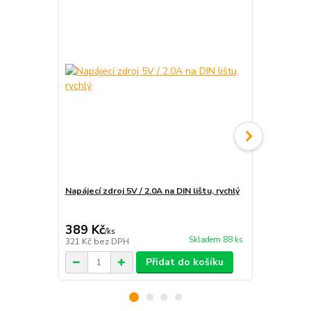
Napájecí zdroj 5V / 2.0A na DIN lištu, rychlý
Instalace e
rozvaděče
389 Kč
1 890 Kč
/
ks
Skladem 88 ks
321 Kč
bez DPH
1 562 Kč
bez
Přidat do košíku