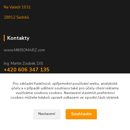
Na Valech 1031
28912 Sadská
Kontakty
www.MIKROMARZ.com
Ing. Martin Zoubek, DiS.
+420 606 347 135
(Po-Pá 8-16 hod.)
Pro základní funkčnost, zpříjemnění používání webu, analytické
zoubek@mikromarz.cz
účely a v případě udělení souhlasu také pro účely cílení reklamy
využíváme soubory cookies. Nastavení vlastních preferencí
cookies můžete kdykoli upravit odkazem ve spodní části stránek.
Souhlasím
Nastavení
Upravit sběr cookies.