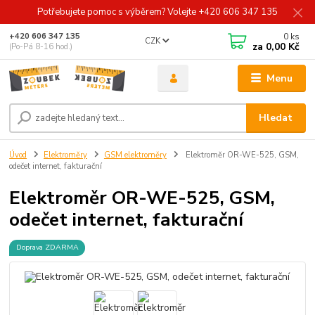
Potřebujete pomoc s výběrem? Volejte +420 606 347 135
0
ks
+420 606 347 135
CZK
za
0,00 Kč
(Po-Pá 8-16 hod.)
Menu
Hledat
Úvod
Elektroměry
GSM elektroměry
Elektroměr OR-WE-525, GSM,
odečet internet, fakturační
Elektroměr OR-WE-525, GSM,
odečet internet, fakturační
Doprava ZDARMA