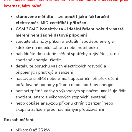
internet, fakturační
"
stanovené měřidlo - lze použít jako fakturační
elektroměr, MID certifikát přiložen
GSM 3G/4G konektivita - ideální řešení pokud v místě
měření není žádné datové připojení
sledujte okamžitý příkon a aktuální spotřebu energie
kdekoliv na mobilu, tabletu nebo notebooku
nahlídněte do historie měření spotřeby a zjistěte, jak na
spotřebě energie ušetřit
detekujte poruchu vašich elektrických rozvodů a
připojených přístrojů a zařízení
nastavte si SMS nebo e-mail upozornění při překročení
požadované hodnoty příkonu nebo spotřeby energie
pomocí zpětné vazby s výkonovým spínačem umožňuje řídit
spotřebu energie výkonových (topných) systémů
nebo dokáže analýzou příkonu chránit zařízení nebo
skupinu zařízení před nadměrným přetěžováním
Rozsah měření
:
příkon: 0 až 25 kW