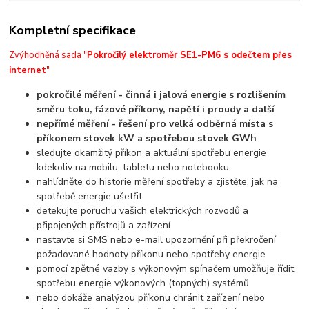
Kompletní specifikace
Zvýhodněná sada "
Pokročilý elektroměr SE1-PM6 s odečtem přes
internet
"
pokročilé měření - činná i jalová energie s rozlišením
směru toku, fázové příkony, napětí i proudy a další
nepřímé měření - řešení pro velká odběrná místa s
příkonem stovek kW a spotřebou stovek GWh
sledujte okamžitý příkon a aktuální spotřebu energie
kdekoliv na mobilu, tabletu nebo notebooku
nahlídněte do historie měření spotřeby a zjistěte, jak na
spotřebě energie ušetřit
detekujte poruchu vašich elektrických rozvodů a
připojených přístrojů a zařízení
nastavte si SMS nebo e-mail upozornění při překročení
požadované hodnoty příkonu nebo spotřeby energie
pomocí zpětné vazby s výkonovým spínačem umožňuje řídit
spotřebu energie výkonových (topných) systémů
nebo dokáže analýzou příkonu chránit zařízení nebo