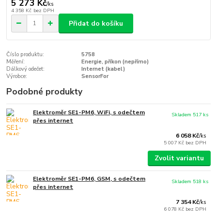
5 273 Kč
/
ks
4 358 Kč
bez DPH
Přidat do košíku
Číslo produktu:
5758
Měření:
Energie, příkon (nepřímo)
Dálkový odečet:
Internet (kabel)
Výrobce:
SensorFor
Podobné produkty
Elektroměr SE1-PM6, WiFi, s odečtem
Skladem 517 ks
přes internet
6 058 Kč
/
ks
5 007 Kč
bez DPH
Zvolit variantu
Elektroměr SE1-PM6, GSM, s odečtem
Skladem 518 ks
přes internet
7 354 Kč
/
ks
6 078 Kč
bez DPH