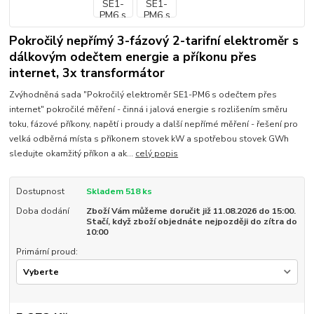
Pokročilý nepřímý 3-fázový 2-tarifní elektroměr s
dálkovým odečtem energie a příkonu přes
internet, 3x transformátor
Zvýhodněná sada "Pokročilý elektroměr SE1-PM6 s odečtem přes
internet" pokročilé měření - činná i jalová energie s rozlišením směru
toku, fázové příkony, napětí i proudy a další nepřímé měření - řešení pro
velká odběrná místa s příkonem stovek kW a spotřebou stovek GWh
sledujte okamžitý příkon a ak...
celý popis
Dostupnost
Skladem 518 ks
Doba dodání
Zboží Vám můžeme doručit již 11.08.2026 do 15:00.
Stačí, když zboží objednáte nejpozději do zítra do
10:00
Primární proud: