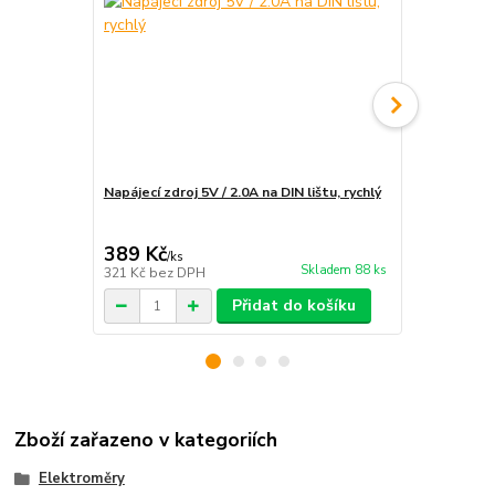
Napájecí zdroj 5V / 2.0A na DIN lištu, rychlý
Instalace e
rozvaděče
389 Kč
1 890 Kč
/
ks
Skladem 88 ks
321 Kč
bez DPH
1 562 Kč
bez
Přidat do košíku
Zboží zařazeno v kategoriích
Elektroměry