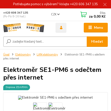
Potřebujete pomoc s výběrem? Volejte +420 606 347 135
0
ks
+420 606 347 135
CZK
za
0,00 Kč
(Po-Pá 8-16 hod.)
Menu
Hledat
Úvod
Elektroměry
LAN elektroměry
Elektroměr SE1-PM6 s odečtem
přes internet
Elektroměr SE1-PM6 s odečtem
přes internet
Doprava ZDARMA