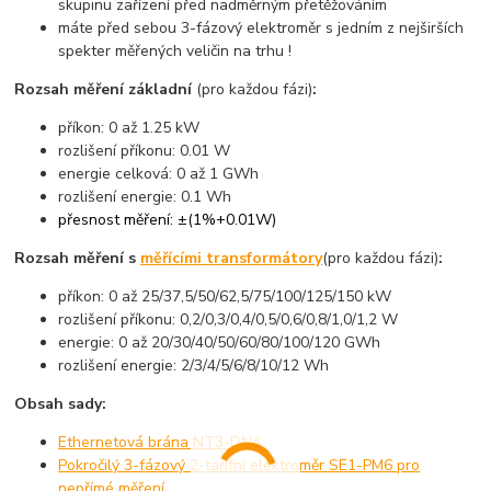
skupinu zařízení před nadměrným přetěžováním
máte před sebou 3-fázový elektroměr s jedním z nejširších
spekter měřených veličin na trhu !
Rozsah měření základní
(pro každou fázi)
:
příkon: 0 až 1.25 kW
rozlišení příkonu: 0.01 W
energie celková: 0 až 1 GWh
rozlišení energie: 0.1 Wh
přesnost měření: ±(1%+0.01W)
Rozsah měření s
měřícími transformátory
(pro každou fázi)
:
příkon: 0 až 25/37,5/50/62,5/75/100/125/150 kW
rozlišení příkonu: 0,2/0,3/0,4/0,5/0,6/0,8/1,0/1,2 W
energie: 0 až 20/30/40/50/60/80/100/120 GWh
rozlišení energie: 2/3/4/5/6/8/10/12 Wh
Obsah sady:
Ethernetová brána NT3-DN4
Pokročilý 3-fázový 2-tarifní elektroměr SE1-PM6 pro
nepřímé měření