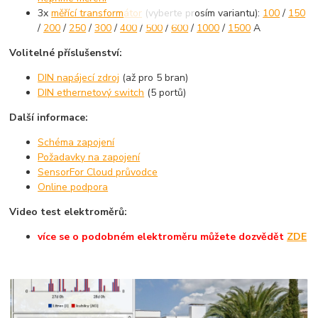
3x
měřící transformátor
(vyberte prosím variantu):
100
/
150
/
200
/
250
/
300
/
400
/
500
/
600
/
1000
/
1500
A
Volitelné příslušenství:
DIN napájecí zdroj
(až pro 5 bran)
DIN ethernetový switch
(5 portů)
Další informace:
Schéma zapojení
Požadavky na zapojení
SensorFor Cloud průvodce
Online podpora
Video test elektroměrů:
více se o podobném elektroměru můžete dozvědět
ZDE