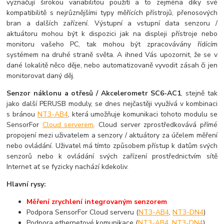
vyznačují širokou variabilitou použití a to zejména díky své
kompatibilitě s nejrůznějšími typy měřících přístrojů, přenosových
bran a dalších zařízení. Výstupní a vstupní data senzoru /
aktuátoru mohou být k dispozici jak na displeji přístroje nebo
monitoru vašeho PC, tak mohou být zpracovávány řídícím
systémem na druhé straně světa. A ihned Vás upozornit, že se v
dané lokalitě něco děje, nebo automatizovaně vyvodit zásah či jen
monitorovat daný děj.
Senzor náklonu a otřesů /
Akcelerometr
SC6-AC1
, stejně tak
jako další PERUSB moduly, se dnes nejčastěji využívá v kombinaci
s bránou
NT3-AB4
, která umožňuje komunikaci tohoto modulu se
SensorFor
Cloud serverem
. Cloud server zprostředkovává přímé
propojení mezi uživatelem a senzory / aktuátory za účelem měření
nebo ovládání. Uživatel má tímto způsobem přístup k datům svých
senzorů nebo k ovládání svých zařízení prostřednictvím sítě
Internet ať se fyzicky nachází kdekoliv.
Hlavní rysy:
Měření zrychlení integrovaným senzorem
Podpora SensorFor Cloud serveru (
NT3-AB4
,
NT3-DN4
)
Podpora ethernetové komunikace (
NT3-AB4
,
NT3-DN4
)