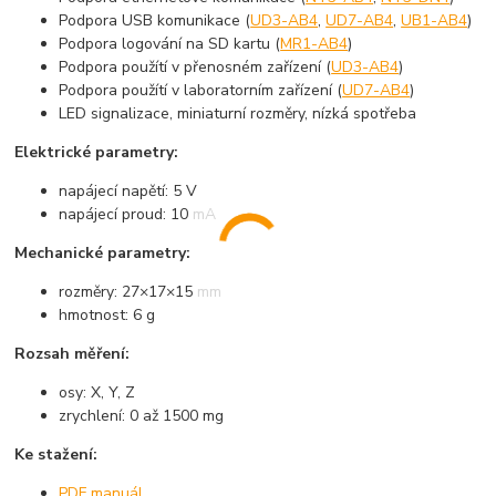
Podpora USB komunikace (
UD3-AB4
,
UD7-AB4
,
UB1-AB4
)
Podpora logování na SD kartu (
MR1-AB4
)
Podpora použítí v přenosném zařízení (
UD3-AB4
)
Podpora použítí v laboratorním zařízení (
UD7-AB4
)
LED signalizace, miniaturní rozměry, nízká spotřeba
Elektrické parametry:
napájecí napětí: 5 V
napájecí proud: 10 mA
Mechanické parametry:
rozměry: 27×17×15 mm
hmotnost: 6 g
Rozsah měření:
osy: X, Y, Z
zrychlení: 0 až 1500 mg
Ke stažení:
PDF manuál