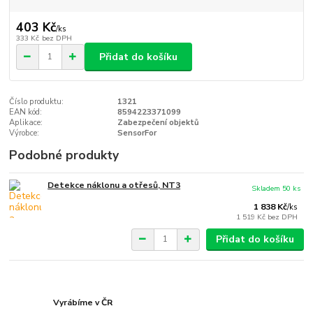
403 Kč
/
ks
333 Kč
bez DPH
Přidat do košíku
Číslo produktu:
1321
EAN kód:
8594223371099
Aplikace:
Zabezpečení objektů
Výrobce:
SensorFor
Podobné produkty
Detekce náklonu a otřesů, NT3
Skladem 50 ks
1 838 Kč
/
ks
1 519 Kč
bez DPH
Přidat do košíku
Vyrábíme v ČR