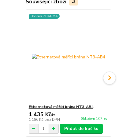
Související zboží
3
Doprava ZDARMA
Ethernetová měřící brána NT3-AB4
Senzor zapl
1 435 Kč
378 Kč
/
ks
/
ks
Skladem 107 ks
1 186 Kč
bez DPH
312 Kč
bez 
Přidat do košíku