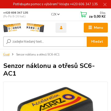
Potřebujete pomoc s výběrem? Volejte +420 606 347 135
0
ks
+420 606 347 135
CZK
za
0,00 Kč
(Po-Pá 8-16 hod.)
Menu
Hledat
Úvod
Senzor náklonu a otřesů SC6-AC1
Senzor náklonu a otřesů SC6-
AC1