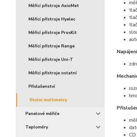
měř
Měřící přístroje AxioMet
tla
tla
Měřící přístroje Hyelec
tla
slo
Měřící přístroje ProsKit
aut
Měřící přístroje Range
Napájení
Měřící přístroje Uni-T
zdr
Měřící přístroje ostatní
Mechani
Příslušenství
ro
hmo
Stolní multimetry
Přísluše
Panelové měřiče
měř
Teploměry
dat
CD 