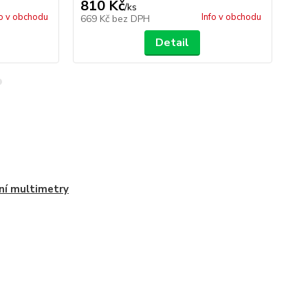
810 Kč
9
/
ks
fo v obchodu
Info v obchodu
669 Kč
bez DPH
78
Detail
ní multimetry