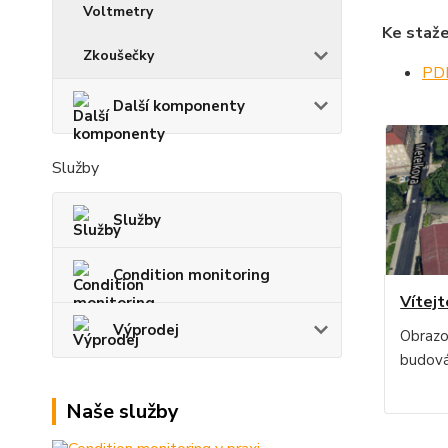
Voltmetry
Ke staže
Zkoušečky
PDF
Další komponenty
Služby
Služby
Condition monitoring
Vítejt
Výprodej
Obrazo
budová
Naše služby