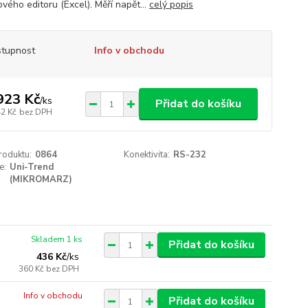
vého editoru (Excel). Měří napět...
celý popis
tupnost
Info v obchodu
923 Kč
/
ks
Přidat do košíku
42 Kč
bez DPH
roduktu:
0864
Konektivita:
RS-232
e:
Uni-Trend
(MIKROMARZ)
Skladem 1 ks
Přidat do košíku
436 Kč
/
ks
360 Kč
bez DPH
Info v obchodu
Přidat do košíku