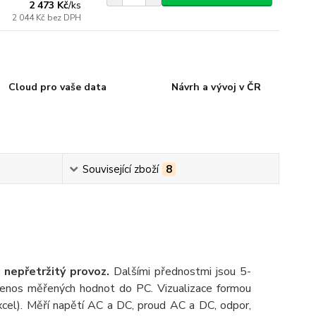
2 473 Kč
/
ks
2 044 Kč
bez DPH
Cloud pro vaše data
Návrh a vývoj v ČR
Související zboží
8
nepřetržitý provoz.
Dalšími přednostmi jsou 5-
řenos měřených hodnot do PC. Vizualizace formou
xcel). Měří napětí AC a DC, proud AC a DC, odpor,