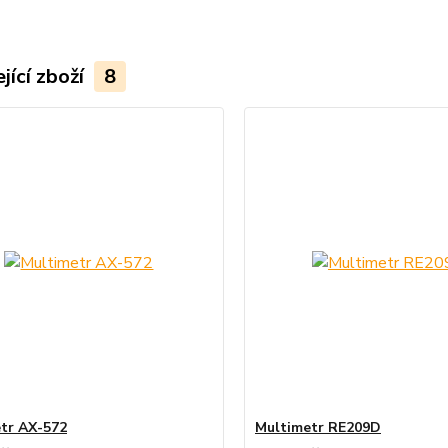
jící zboží
8
tr AX-572
Multimetr RE209D