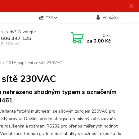
Přihlášení
CZK
 si rady? Zavolejte.
0
ks
 606 347 135
za
0,00 Kč
 8-16 hod.)
tr UT61E, napájení ze sítě 230VAC
e sítě 230VAC
 nahrazeno shodným typem s označením
461
 Varianta "stolní multimetr" se síťovým zdrojem 230VAC pro
ržitý provoz. Dalšími přednostmi jsou 5-místný zobrazovač s
m rozlišením a rozhraní RS232 pro přenos měřených hodnot
 Vizualizace formou grafu nebo tabulky s možností exportu do