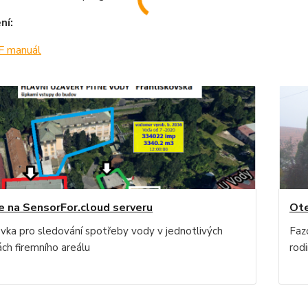
ní:
 manuál
e na SensorFor.cloud serveru
Ote
vka pro sledování spotřeby vody v jednotlivých
Faz
ch firemního areálu
rod