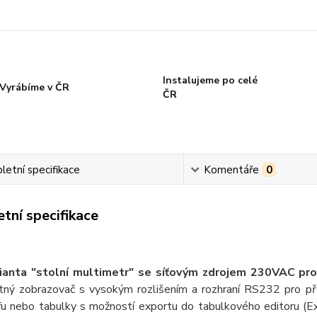
Instalujeme po celé
Vyrábíme v ČR
ČR
etní specifikace
Komentáře
0
tní specifikace
ianta "stolní multimetr" se síťovým zdrojem 230VAC pro 
tný zobrazovač s vysokým rozlišením a rozhraní RS232 pro p
fu nebo tabulky s možností exportu do tabulkového editoru (E