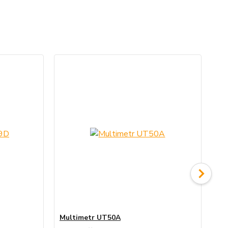
Multimetr UT50A
Mu