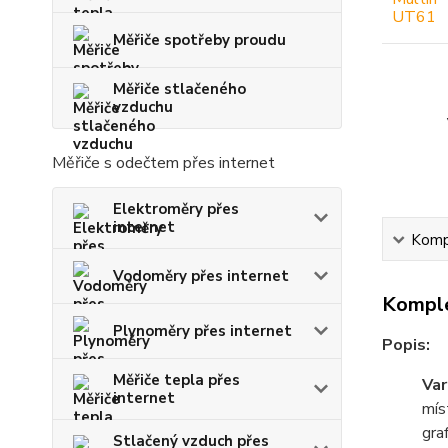
Měřiče spotřeby proudu
Měřiče stlačeného
vzduchu
Měřiče s odečtem přes internet
Elektroměry přes
internet
Kompl
Vodoměry přes internet
Komple
Plynoměry přes internet
Popis:
Měřiče tepla přes
Var
internet
mís
gra
Stlačený vzduch přes