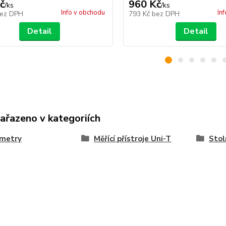
č
960 Kč
/
ks
/
ks
Info v obchodu
In
ez DPH
793 Kč
bez DPH
Detail
Detail
zařazeno v kategoriích
imetry
Měřící přístroje Uni-T
Stol