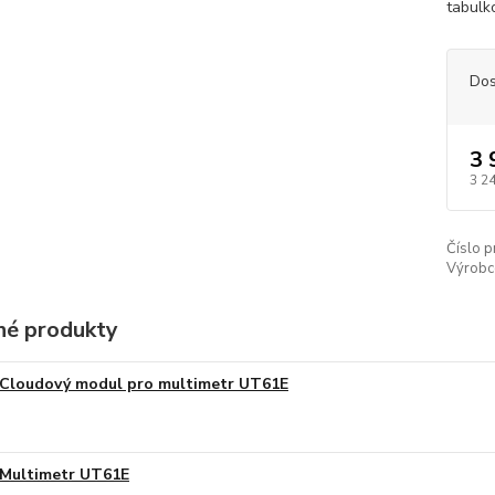
tabulko
Dos
3 
3 2
Číslo p
Výrobc
é produkty
Cloudový modul pro multimetr UT61E
Multimetr UT61E