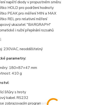
ení napětí diody v propustném směru
čítko HOLD pro podržení hodnoty
čítko PEAK pro měření MIN a MAX
čítko REL pro relativní měření
upcový ukazatel "BARGRAPH"
omatické i ruční přepínání rozsahů
:
oj: 230VAC, neoddělitelný
cké parametry:
změry: 180×87×47 mm
tnost: 410 g
nství:
ící šňůry s hroty
ový kabel RS232
se zobrazovacím programem