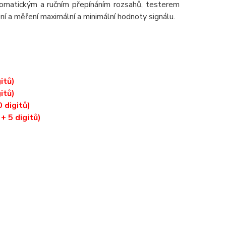
utomatickým a ručním přepínáním rozsahů, testerem
ení a měření maximální a minimální hodnoty signálu.
itů)
itů)
 digitů)
+ 5 digitů)