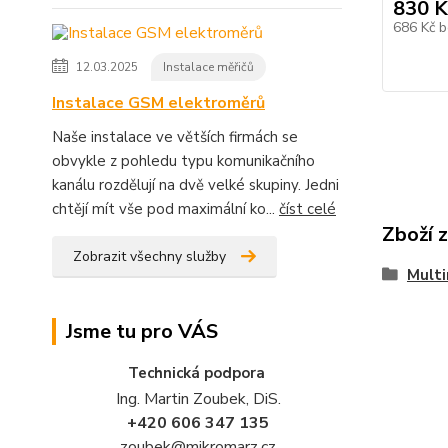
830 K
686 Kč
b
12.03.2025
Instalace měřičů
Instalace GSM elektroměrů
Naše instalace ve větších firmách se
obvykle z pohledu typu komunikačního
kanálu rozdělují na dvě velké skupiny. Jedni
chtějí mít vše pod maximální ko...
číst celé
Zboží 
Zobrazit všechny služby
Mult
Jsme tu pro VÁS
Technická podpora
Ing. Martin Zoubek, DiS.
+420 606 347 135
zoubek@mikromarz.cz