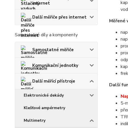
kap
internet
vod
Další měřiče přes internet
Měřené v
nap
Samostatné díly a komponenty
nap
pro
Samostatné měřiče
pro
odp
Komunikační jednotky
kap
fre
Další měřící přístroje
Další fu
Elektronické dekády
Nap
5-m
Klešťové ampérmetry
pře
TRU
Multimetry
ind