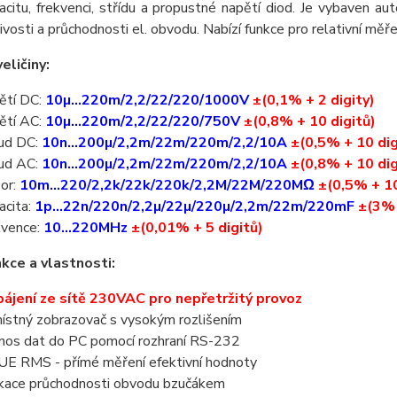
acitu, frekvenci, střídu a propustné napětí diod. Je vybaven a
ivosti a průchodnosti el. obvodu. Nabízí funkce pro relativní měř
eličiny:
ětí DC:
10µ...220m/2,2/22/220/1000V
±(0,1% + 2 digity)
ětí AC:
10µ...220m/2,2/22/220/750V
±(0,8% + 10 digitů)
ud DC:
10
n
...
20
0µ/
2,2m/22m/220m/2,2/10A
±(0,5% + 10 dig
ud AC:
10
n
...
20
0µ/
2,2m/22m/220m/2,2/10A
±(0,8% + 10 dig
or:
10m...220/2,2k/22k/220k/2,2M/22M/220MΩ
±(0,5% + 10
acita:
1p...22n/220n/2
,2µ
/22
µ
/220
µ
/2,2m/22m/220m
F
±(3% 
kvence:
10...
220MHz
±(0,01% + 5 digitů)
nkce a vlastnosti:
ájení ze sítě 230VAC pro nepřetržitý provoz
ístný zobrazovač s vysokým rozlišením
nos dat do PC pomocí rozhraní RS-232
E RMS - přímé měření efektivní hodnoty
ikace průchodnosti obvodu bzučákem