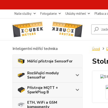
Naše služby
Fotogalerie
Ukázky měření
Platba a
Inteligentní měřící technika
Úvod
D
Stol
Měřící přístroje SensorFor
Rozšiřující moduly
SensorFor
Přístroje MQTT +
SparkPlug B
ETH, WiFi a GSM
komponenty