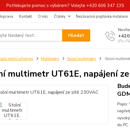
Potřebujete pomoc s výběrem? Volejte +420 606 347 135
 doprava
Kontakt
O nás
Články
Nezávazná poptávka instalace
Nevíte
Hledat
+420
(Po-Pá
alší měřící přístroje
Multimetry
Stolní multimetry
Stolní multime
ní multimetr UT61E, napájení z
Bude
GDM
Popis:
nepřet
vysoký
do PC.