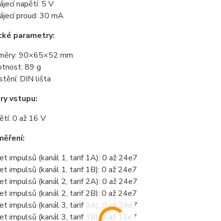
ájecí napětí: 5 V
ájecí proud: 30 mA
cké parametry:
změry: 90×65×52 mm
tnost: 89 g
stění: DIN lišta
ry vstupu:
ětí: 0 až 16 V
měření:
et impulsů (kanál 1, tarif 1A): 0 až 24e7
et impulsů (kanál 1, tarif 1B): 0 až 24e7
et impulsů (kanál 2, tarif 2A): 0 až 24e7
et impulsů (kanál 2, tarif 2B): 0 až 24e7
et impulsů (kanál 3, tarif 3A): 0 až 24e7
et impulsů (kanál 3, tarif 3B): 0 až 12e7