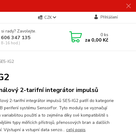
Přihlášení
CZK
 si rady? Zavolejte.
0
ks
 606 347 135
za
0,00 Kč
 8-16 hod.)
 SE5-IG2
IG2
nálový 2-tarifní integrátor impulsů
lový 2-tarifní integrátor impulsů SE5-IG2 patří do kategorie
 periferií systému SensorFor. Tyto moduly se vyznačují
 variabilitou použití a to zejména díky své kompatibilitě s
ějšími typy měřících přístrojů, přenosových bran a dalších
í. Výstupní a vstupní data senzo...
celý popis