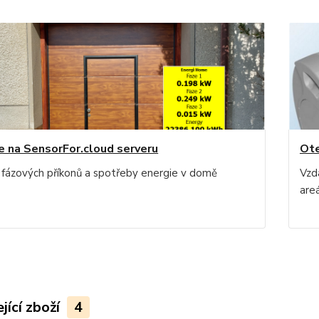
e na SensorFor.cloud serveru
Ote
 fázových příkonů a spotřeby energie v domě
Vzd
are
jící zboží
4