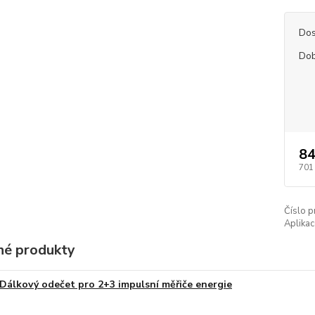
Dos
Dob
84
701
Číslo p
Aplikac
é produkty
Dálkový odečet pro 2+3 impulsní měřiče energie