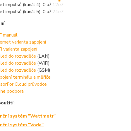
et impulsů (kanál 4): 0 až 12e7
et impulsů (kanál 5): 0 až 24e7
ní:
 manuál
ernet varianta zapojení
i varianta zapojení
led do rozvaděče
(LAN)
led do rozvaděče
(WiFi)
led do rozvaděče
(GSM)
pojení terminálu a měřiče
sorFor Cloud průvodce
ine podpora
oužití:
nční systém "Wattmetr"
nční systém "Voda"