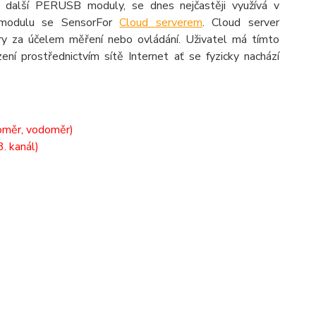
o další PERUSB moduly, se dnes nejčastěji využívá v
o modulu se SensorFor
Cloud serverem
. Cloud server
ry za účelem měření nebo ovládání. Uživatel má tímto
í prostřednictvím sítě Internet ať se fyzicky nachází
noměr, vodoměr)
3. kanál)