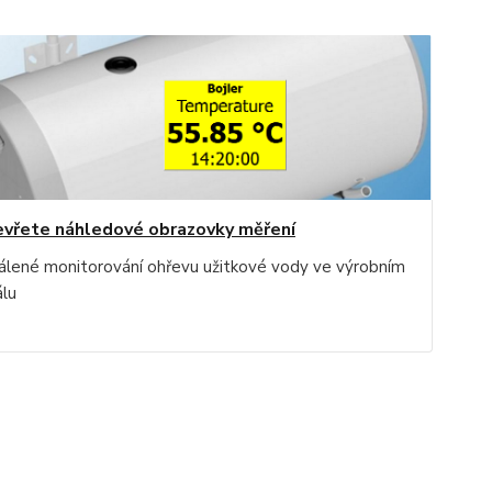
vřete náhledové obrazovky měření
álené monitorování ohřevu užitkové vody ve výrobním
álu