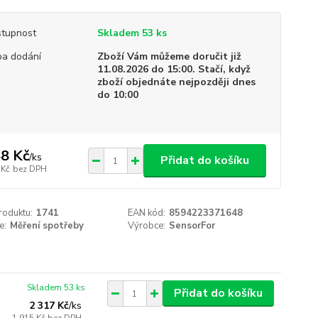
tupnost
Skladem 53 ks
a dodání
Zboží Vám můžeme doručit již
11.08.2026 do 15:00. Stačí, když
zboží objednáte nejpozději dnes
do 10:00
8 Kč
/
ks
Přidat do košíku
 Kč
bez DPH
roduktu:
1741
EAN kód:
8594223371648
e:
Měření spotřeby
Výrobce:
SensorFor
Skladem 53 ks
Přidat do košíku
2 317 Kč
/
ks