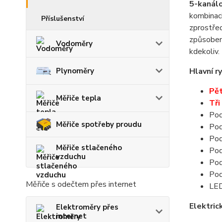
5-kanál
kombina
Příslušenství
zprostře
způsobem
Vodoměry
kdekoliv.
Plynoměry
Hlavní ry
Pět
Měřiče tepla
Tři
Pod
Měřiče spotřeby proudu
Pod
Pod
Měřiče stlačeného
Pod
vzduchu
Pod
Pod
Měřiče s odečtem přes internet
LED
Elektric
Elektroměry přes
internet