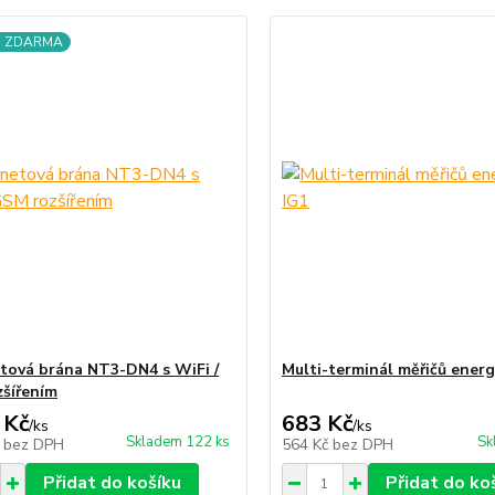
a ZDARMA
tová brána NT3-DN4 s WiFi /
Multi-terminál měřičů energ
šířením
 Kč
683 Kč
/
ks
/
ks
Skladem 122 ks
Sk
č
bez DPH
564 Kč
bez DPH
Přidat do košíku
Přidat do ko