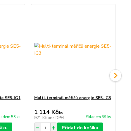
ie SE5-IG1
Multi-terminál měřičů energie SE5-IG3
Mu
1 114 Kč
1 
/
ks
ladem 58 ks
Skladem 59 ks
921 Kč
bez DPH
1 
šíku
Přidat do košíku