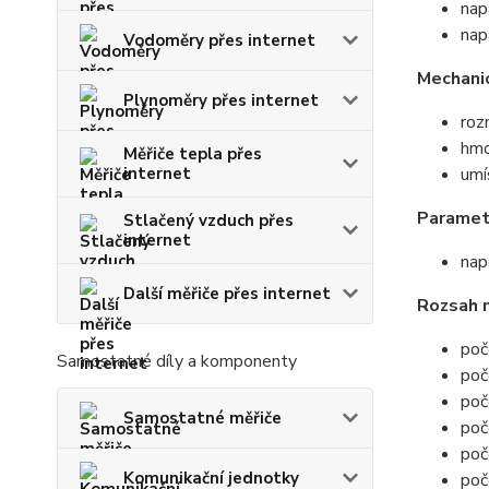
nap
nap
Vodoměry přes internet
Mechani
Plynoměry přes internet
ro
hmo
Měřiče tepla přes
internet
umí
Paramet
Stlačený vzduch přes
internet
nap
Další měřiče přes internet
Rozsah 
poč
Samostatné díly a komponenty
poč
poč
Samostatné měřiče
poč
poč
Komunikační jednotky
poč