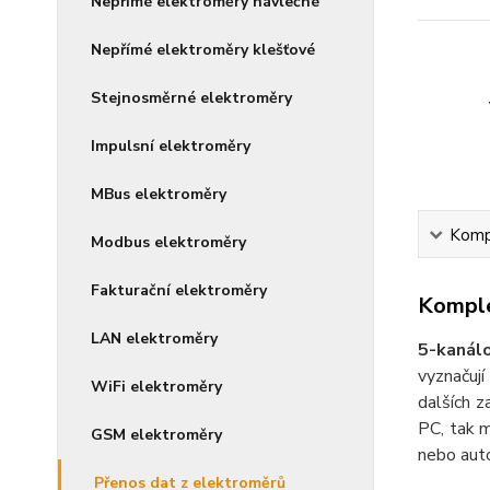
Nepřímé elektroměry návlečné
Nepřímé elektroměry klešťové
Stejnosměrné elektroměry
Impulsní elektroměry
MBus elektroměry
Kompl
Modbus elektroměry
Fakturační elektroměry
Komple
LAN elektroměry
5-kanálo
vyznačují
WiFi elektroměry
dalších z
PC, tak m
GSM elektroměry
nebo auto
Přenos dat z elektroměrů