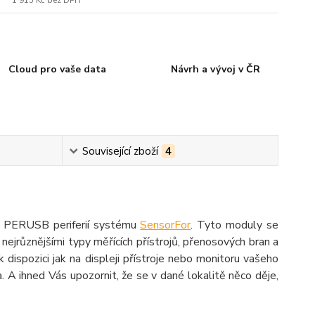
1 915 Kč
bez DPH
Cloud pro vaše data
Návrh a vývoj v ČR
Související zboží
4
e PERUSB periferií systému
SensorFor
. Tyto moduly se
s nejrůznějšími typy měřících přístrojů, přenosových bran a
 dispozici jak na displeji přístroje nebo monitoru vašeho
A ihned Vás upozornit, že se v dané lokalitě něco děje,