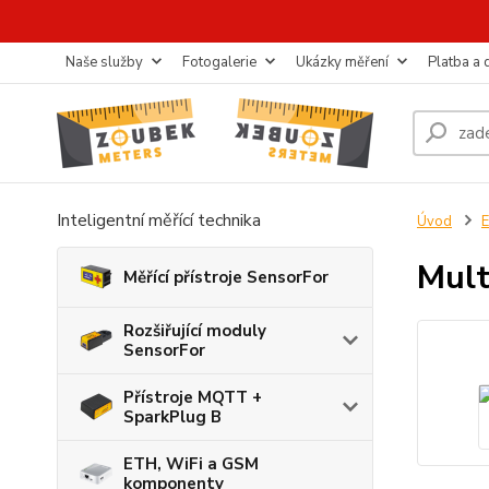
Naše služby
Fotogalerie
Ukázky měření
Platba a
Inteligentní měřící technika
Úvod
E
Mult
Měřící přístroje SensorFor
Rozšiřující moduly
SensorFor
Přístroje MQTT +
SparkPlug B
ETH, WiFi a GSM
komponenty