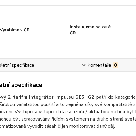
Instalujeme po celé
Vyrábíme v ČR
ČR
etní specifikace
Komentáře
0
tní specifikace
vý 2-tarifní integrátor impulsů SE5-IG2
patří do kategori
 širokou variabilitou použití a to zejména díky své kompatibilitě 
ařízení. Výstupní a vstupní data senzoru / aktuátoru mohou být k
ohou být zpracovávány řídícím systémem na druhé straně světa. 
matizovaně vyvodit zásah či jen monitorovat daný děj.