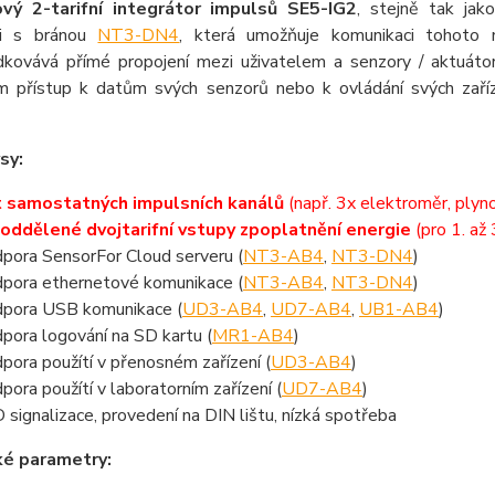
ový 2-tarifní integrátor impulsů SE5-IG2
, stejně tak jak
ci s bránou
NT3-DN4
, která umožňuje komunikaci tohot
dkovává přímé propojení mezi uživatelem a senzory / aktuáto
 přístup k datům svých senzorů nebo k ovládání svých zařízen
sy:
 samostatných impulsních kanálů
(např. 3x elektroměr, ply
 oddělené dvojtarifní vstupy zpoplatnění energie
(pro 1. až 
pora SensorFor Cloud serveru (
NT3-AB4
,
NT3-DN4
)
pora ethernetové komunikace (
NT3-AB4
,
NT3-DN4
)
pora USB komunikace (
UD3-AB4
,
UD7-AB4
,
UB1-AB4
)
pora logování na SD kartu (
MR1-AB4
)
pora použítí v přenosném zařízení (
UD3-AB4
)
pora použítí v laboratorním zařízení (
UD7-AB4
)
 signalizace, provedení na DIN lištu, nízká spotřeba
ké parametry: