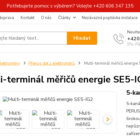
Potřebujete pomoc s výběrem? Volejte +420 606 347 135
 doprava
Kontakt
O nás
Články
Nezávazná poptávka instalace
Nevíte
Hledat
+420
(Po-Pá
lektroměry
Přenos dat z elektroměrů
Multi-terminál měřičů energie
i-terminál měřičů energie SE5-
5-ka
5-kaná
PERUSB
širokou
nejrůzn
zařízen