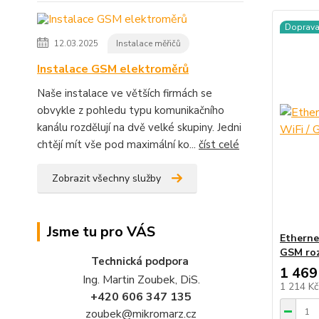
Doprav
12.03.2025
Instalace měřičů
Instalace GSM elektroměrů
Naše instalace ve větších firmách se
obvykle z pohledu typu komunikačního
kanálu rozdělují na dvě velké skupiny. Jedni
chtějí mít vše pod maximální ko...
číst celé
Zobrazit všechny služby
Jsme tu pro VÁS
Etherne
GSM roz
Technická podpora
1 469
Ing. Martin Zoubek, DiS.
1 214 K
+420 606 347 135
zoubek@mikromarz.cz