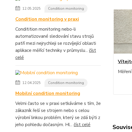
12.05.2025
Condition monitoring
Condition monitoring v praxi
Conditition monitoring nebo-li
automatizované sledování stavu strojů
patří mezi nejrychleji se rozvíjející oblasti
aplikace měřící techniky v průmyslu...
číst
celé
Vítejt
Měření
12.04.2025
Condition monitoring
Mobilní condition monitoring
Velmi často se v praxi setkáváme s tím, že
zákazník řeší se strojem nebo s celou
výrobní linkou problém, který se zdá býti z
jeho pohledu dočasným. Hl...
číst celé
Souvise