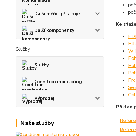
poč
poč
Další měřící přístroje
Ke staže
Další komponenty
PDF
Eth
Služby
WiF
Poh
Služby
Poh
Poh
Pro
Condition monitoring
Sen
Onl
Výprodej
Příklad p
Refere
Naše služby
Refere