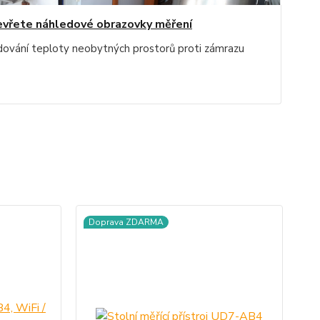
vřete náhledové obrazovky měření
dování teploty neobytných prostorů proti zámrazu
Doprava ZDARMA
D