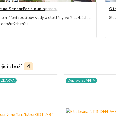
e na SensorFor.cloud serveru
Ote
né měření spotřeby vody a elektřiny ve 2 sazbách a
Sle
e odběrných míst
jící zboží
4
a ZDARMA
Doprava ZDARMA