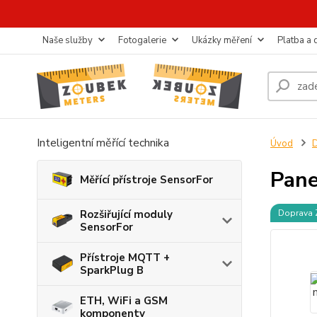
Naše služby
Fotogalerie
Ukázky měření
Platba a
Inteligentní měřící technika
Úvod
D
Pane
Měřící přístroje SensorFor
Rozšiřující moduly
Doprava
SensorFor
Přístroje MQTT +
SparkPlug B
ETH, WiFi a GSM
komponenty