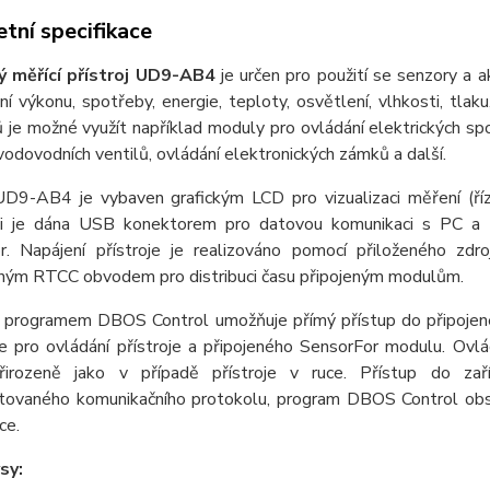
tní specifikace
 měřící přístroj UD9-AB4
je určen pro použití se senzory a 
í výkonu, spotřeby, energie, teploty, osvětlení, vlhkosti, tlak
 je možné využít například moduly pro ovládání elektrických sp
vodovodních ventilů, ovládání elektronických zámků a další.
UD9-AB4 je vybaven grafickým LCD pro vizualizaci měření (říze
mi je dána USB konektorem pro datovou komunikaci s PC a 
r. Napájení přístroje je realizováno pomocí přiloženého zd
ným RTCC obvodem pro distribuci času připojeným modulům.
 programem DBOS Control umožňuje přímý přístup do připojeného 
ce pro ovládání přístroje a připojeného SensorFor modulu. Ovlá
řirozeně jako v případě přístroje v ruce. Přístup do za
ovaného komunikačního protokolu, program DBOS Control obsa
ce.
sy: