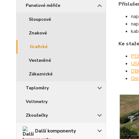
Přísluše
Panelové měřiče
nap
Sloupcové
nap
kab
Znakové
Ke staže
Grafické
PDF
Vestavěné
USB
DBO
Zákaznické
Onl
Teploměry
Voltmetry
Zkoušečky
Další komponenty