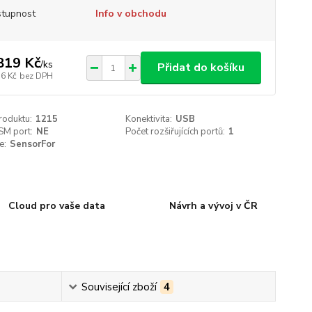
tupnost
Info v obchodu
819 Kč
/
ks
Přidat do košíku
56 Kč
bez DPH
roduktu:
1215
Konektivita:
USB
SM port:
NE
Počet rozšiřujících portů:
1
e:
SensorFor
Cloud pro vaše data
Návrh a vývoj v ČR
Související zboží
4