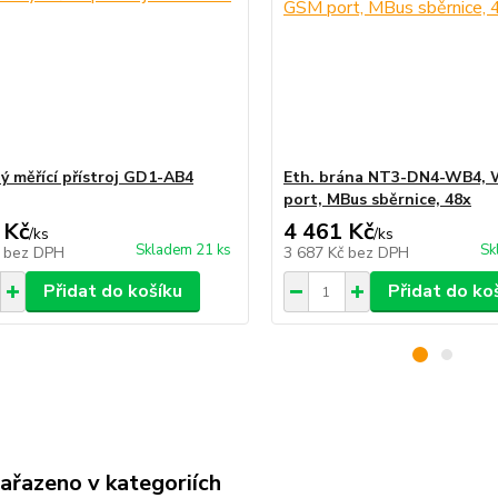
ý měřící přístroj GD1-AB4
Eth. brána NT3-DN4-WB4, W
port, MBus sběrnice, 48x
 Kč
4 461 Kč
/
ks
/
ks
Skladem 21 ks
Sk
č
bez DPH
3 687 Kč
bez DPH
Přidat do košíku
Přidat do ko
zařazeno v kategoriích