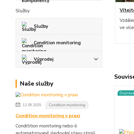
Vítejt
Služby
Vzdále
Služby
ve víc
Condition monitoring
Výprodej
Souvise
Naše služby
Doprav
12.05.2025
Condition monitoring
Condition monitoring v praxi
Conditition monitoring nebo-li
automatizované sledování stavu strojů