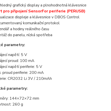
hledný grafický display a plnohodnotná klávesnice
t pro připojení SensorFor periferie (PERUSB)
tualizace displeje a klávesnice v DBOS Control
umentovaný komunikační protokol
endář a hodiny reálného času
táž do panelu, nízká spotřeba
ké parametry:
ájecí napětí: 5 V
ájecí proud: 100 mA
ájecí napětí periferie: 5 V
. proud periferie: 200 mA
erie: CR2032 Li 3V / 210mAh
cké parametry:
změry: 144×72×72 mm
tnost: 260 g