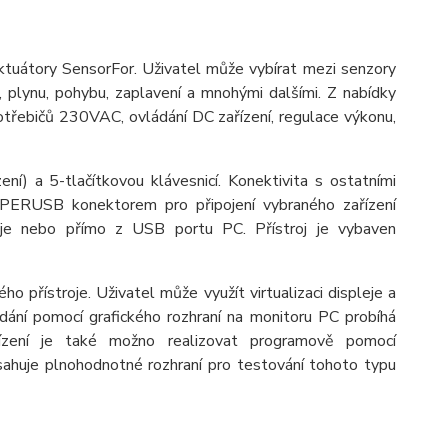
aktuátory SensorFor. Uživatel může vybírat mezi senzory
u, plynu, pohybu, zaplavení a mnohými dalšími. Z nabídky
otřebičů 230VAC, ovládání DC zařízení, regulace výkonu,
ní) a 5-tlačítkovou klávesnicí. Konektivita s ostatními
PERUSB konektorem pro připojení vybraného zařízení
roje nebo přímo z USB portu PC. Přístroj je vybaven
přístroje. Uživatel může využít virtualizaci displeje a
dání pomocí grafického rozhraní na monitoru PC probíhá
řízení je také možno realizovat programově pomocí
huje plnohodnotné rozhraní pro testování tohoto typu