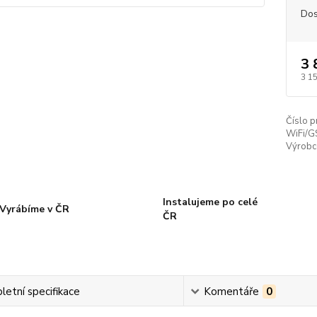
Dos
3 
3 1
Číslo p
WiFi/G
Výrobc
Instalujeme po celé
Vyrábíme v ČR
ČR
etní specifikace
Komentáře
0