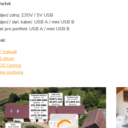
nství:
ájecí zdroj: 230V / 5V USB
ájecí / dat. kabel: USB A / mini USB B
el pro periferii: USB A / mini USB B
ní:
 manuál
 driver
S Control
ine podpora