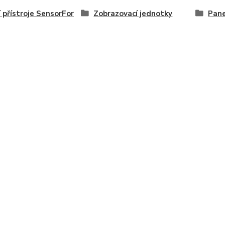
í přístroje SensorFor
Zobrazovací jednotky
Pane