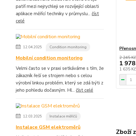
patří mezi nejrychleji se rozvíjející oblasti
aplikace měřící techniky v průmyslu...
číst
celé
12.04.2025
Condition monitoring
Přenosn
Mobilní condition monitoring
2 245 Kč
1 978
Velmi často se v praxi setkáváme s tím, že
1 635 K
zákazník řeší se strojem nebo s celou
výrobní linkou problém, který se zdá býti z
jeho pohledu dočasným. Hl...
číst celé
12.03.2025
Instalace měřičů
Instalace GSM elektroměrů
Zboží 