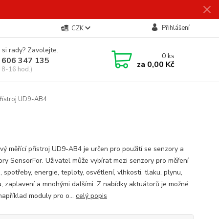
Přihlášení
CZK
 si rady? Zavolejte.
0
ks
 606 347 135
za
0,00 Kč
 8-16 hod.)
přístroj UD9-AB4
vý měřící přístroj UD9-AB4 je určen pro použití se senzory a
ory SensorFor. Uživatel může vybírat mezi senzory pro měření
 spotřeby, energie, teploty, osvětlení, vlhkosti, tlaku, plynu,
, zaplavení a mnohými dalšími. Z nabídky aktuátorů je možné
například moduly pro o...
celý popis