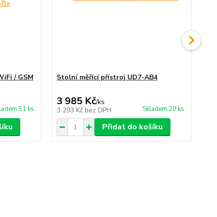
iFi / GSM
Stolní měřící přístroj UD7-AB4
Pa
ka
3 985 Kč
1 
/
ks
ladem 51 ks
Skladem 20 ks
3 293 Kč
bez DPH
1 
šíku
Přidat do košíku