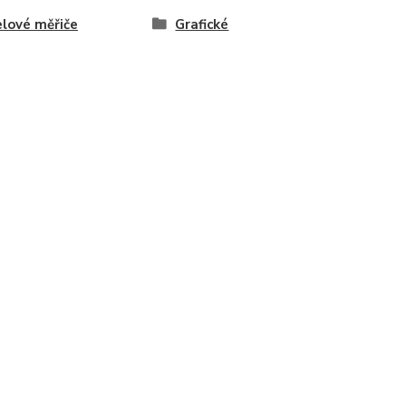
lové měřiče
Grafické