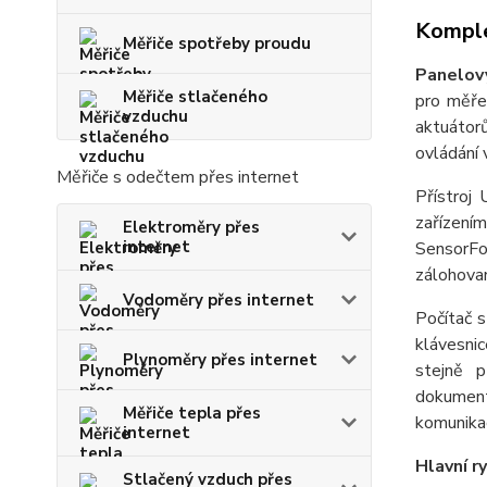
Komple
Měřiče spotřeby proudu
Panelový
Měřiče stlačeného
pro měřen
vzduchu
aktuátorů
ovládání 
Měřiče s odečtem přes internet
Přístroj 
zařízení
Elektroměry přes
internet
SensorFo
zálohova
Vodoměry přes internet
Počítač s
klávesni
Plynoměry přes internet
stejně p
dokument
Měřiče tepla přes
komunika
internet
Hlavní ry
Stlačený vzduch přes