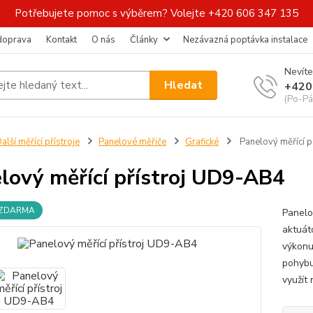
Potřebujete pomoc s výběrem? Volejte +420 606 347 135
 doprava
Kontakt
O nás
Články
Nezávazná poptávka instalace
Nevíte
Hledat
+420
(Po-Pá
alší měřící přístroje
Panelové měřiče
Grafické
Panelový měřící 
lový měřící přístroj UD9-AB4
 ZDARMA
Panelo
aktuát
výkonu,
pohybu
využít 