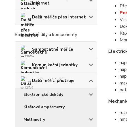
internet
Pře
Por
Další měřiče přes internet
Vir
Dok
Kal
Samostatné díly a komponenty
Mon
Samostatné měřiče
Elektric
nap
Komunikační jednotky
nap
nap
Další měřící přístroje
max
bat
Elektronické dekády
Mechani
Klešťové ampérmetry
ro
hmo
Multimetry