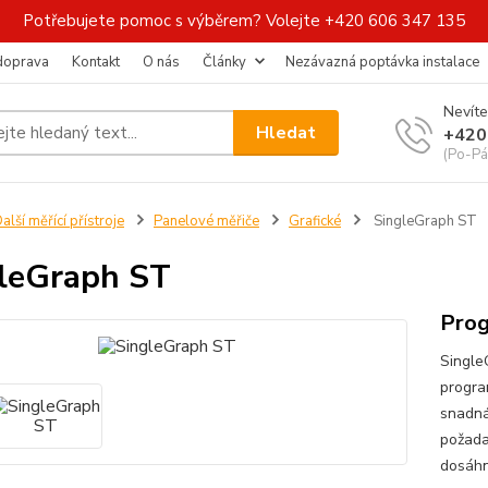
Potřebujete pomoc s výběrem? Volejte +420 606 347 135
 doprava
Kontakt
O nás
Články
Nezávazná poptávka instalace
Nevíte
Hledat
+420
(Po-Pá
alší měřící přístroje
Panelové měřiče
Grafické
SingleGraph ST
leGraph ST
Prog
SingleG
program
snadná
požada
dosáhno