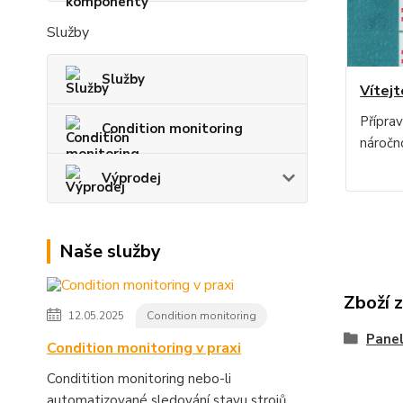
Služby
Služby
Vítejt
Přípra
Condition monitoring
náročno
Výprodej
Naše služby
Zboží 
12.05.2025
Condition monitoring
Panel
Condition monitoring v praxi
Conditition monitoring nebo-li
automatizované sledování stavu strojů