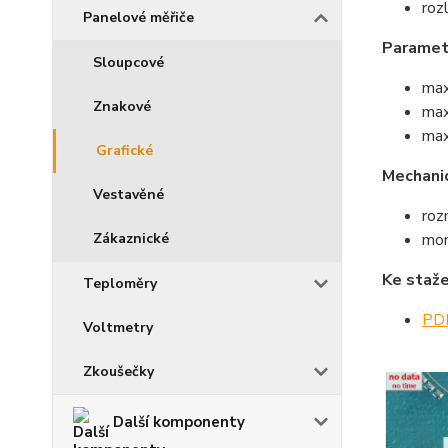
roz
Panelové měřiče
Paramet
Sloupcové
max
Znakové
max
max
Grafické
Mechani
Vestavěné
roz
Zákaznické
mon
Ke staže
Teploměry
PDF
Voltmetry
Zkoušečky
Další komponenty