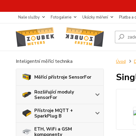
Naše služby
Fotogalerie
Ukázky měření
Platba a
Inteligentní měřící technika
Úvod
D
Sing
Měřící přístroje SensorFor
Rozšiřující moduly
SensorFor
Přístroje MQTT +
SparkPlug B
ETH, WiFi a GSM
komponenty