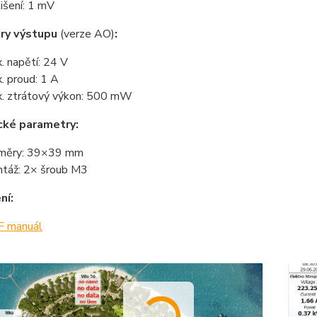
lišení: 1 mV
ry výstupu
(verze AO)
:
. napětí: 24 V
. proud: 1 A
. ztrátový výkon: 500 mW
cké parametry:
měry: 39×39 mm
táž: 2× šroub M3
ní:
 manuál