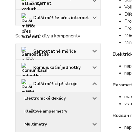
Slo
internet
Vol
Dif
Další měřiče přes internet
Pro
Pro
Mec
Samostatné díly a komponenty
Min
Samostatné měřiče
Elektric
nap
Komunikační jednotky
nap
Další měřící přístroje
Paramet
max
Elektronické dekády
vst
Klešťové ampérmetry
Rozsah 
Multimetry
nap