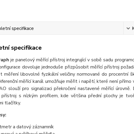
etní specifikace
tní specifikace
raph
je panelový měřící přístroj integrující v sobě sadu programo
onfigurace dovoluje jednoduše přizpůsobit měřící přístroj poža
 měření libovolné fyzikální veličiny normované do procentní šká
iferenční měřící kanál umožňuje měřit i napětí, které není pří
AO slouží pro signalizaci překročení nastavené měřící úrovně.
 přístroj s nízkým profilem, kde většina přední plochy je tv
i tlačítky.
sy:
tmetr a datový záznamník