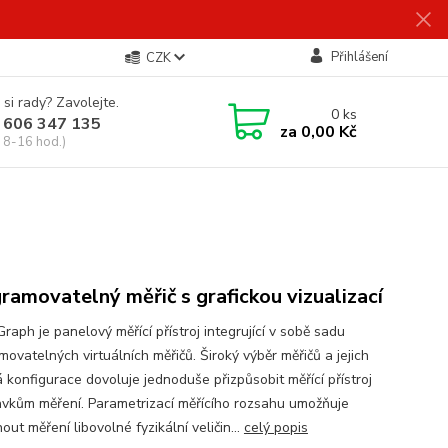
Přihlášení
CZK
 si rady? Zavolejte.
0
ks
 606 347 135
za
0,00 Kč
 8-16 hod.)
ramovatelný měřič s grafickou vizualizací
raph je panelový měřící přístroj integrující v sobě sadu
ovatelných virtuálních měřičů. Široký výběr měřičů a jejich
 konfigurace dovoluje jednoduše přizpůsobit měřící přístroj
vkům měření. Parametrizací měřícího rozsahu umožňuje
ut měření libovolné fyzikální veličin...
celý popis