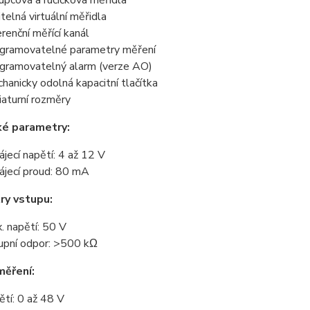
upcová a ručičková měřidla
itelná virtuální měřidla
erenční měřící kanál
gramovatelné parametry měření
gramovatelný alarm (verze AO)
hanicky odolná kapacitní tlačítka
iaturní rozměry
ké parametry:
ájecí napětí: 4 až 12 V
ájecí proud: 80 mA
ry vstupu:
. napětí: 50 V
upní odpor: >500 kΩ
měření:
ětí: 0 až 48 V