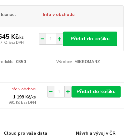
tupnost
Info v obchodu
545 Kč
/
ks
Přidat do košíku
77 Kč
bez DPH
roduktu:
0350
Výrobce:
MIKROMARZ
Info v obchodu
Přidat do košíku
1 199 Kč
/
ks
991 Kč
bez DPH
Cloud pro vaše data
Návrh a vývoj v ČR