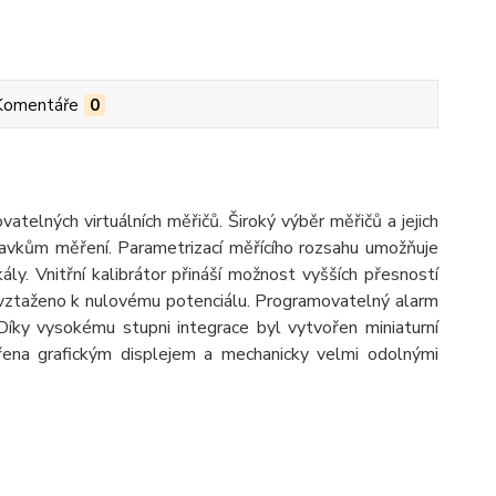
Komentáře
0
vatelných virtuálních měřičů. Široký výběr měřičů a jejich
davkům měření. Parametrizací měřícího rozsahu umožňuje
ly. Vnitřní kalibrátor přináší možnost vyšších přesností
mo vztaženo k nulovému potenciálu. Programovatelný alarm
 Díky vysokému stupni integrace byl vytvořen miniaturní
ořena grafickým displejem a mechanicky velmi odolnými