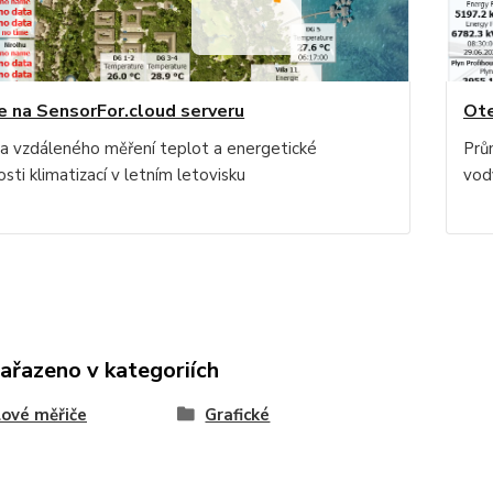
e na SensorFor.cloud serveru
Ote
va vzdáleného měření teplot a energetické
Prů
sti klimatizací v letním letovisku
vod
zařazeno v kategoriích
ové měřiče
Grafické