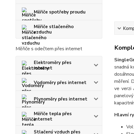
Měřiče spotřeby proudu
Měřiče stlačeného
Kompl
vzduchu
Komple
Měřiče s odečtem přes internet
SingleG
Elektroměry přes
snadná k
internet
dosáhnout
měření. D
Vodoměry přes internet
ve verzi 
panelový
Plynoměry přes internet
kapacitním
Měřiče tepla přes
Hlavní ry
internet
Vol
Stlačený vzduch přes