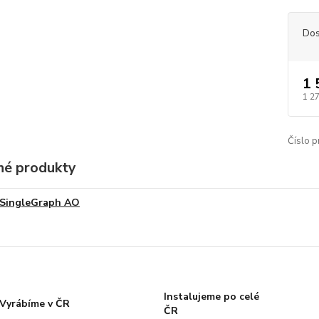
Dos
1 
1 2
Číslo p
é produkty
SingleGraph AO
Instalujeme po celé
Vyrábíme v ČR
ČR