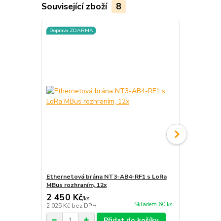
Související zboží
8
Doprava ZDARMA
Doprava ZD
Ethernetová brána NT3-AB4-RF1 s LoRa
Ethernetov
MBus rozhraním, 12x
MBus rozhra
2 450 Kč
3 198 Kč
/
ks
Skladem 60 ks
2 025 Kč
bez DPH
2 643 Kč
bez
Přidat do košíku