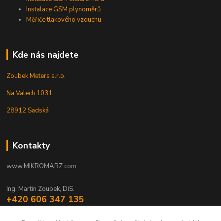
Instalace GSM plynoměrů
Měřiče tlakového vzduchu
Kde nás najdete
Zoubek Meters s.r.o.
Na Valech 1031
28912 Sadská
Kontakty
www.MIKROMARZ.com
Ing. Martin Zoubek, DiS.
+420 606 347 135
(Po-Pá 8-16 hod.)