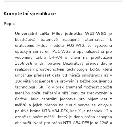
Kompletní specifikace
Popis:
Universální LoRa MBus jednotka WU3-WG1
je
bezdrátová bateriově napájená alternativa k
drátovému MBus modulu PU2-WF2. Je vybavena
optickým senzorem PU1-WG2 a optimalizována pro
vodoměry Enbra ER-AM s cílem na prodloužení
životnosti vnitřní baterie. Bezdrátový přenos dat je
realizován prostřednictvím technologie LoRa, která
umožňuje přenášet data od měřičů umístěných až v
10x větší vzdálenosti ve srovnání s běžně používanou
technologií FSK. To v praxi znamená možnost použití
menšího počtu zařízení a nižší cenu za zprovoznění a
údržbu. Jako centrální jednotka pro příjem dat z
měřičů a jejich přenos na cloud server se obvykle
používá brána NT3-AB4-RFX, kde X je násobek 12 a
označuje počet měřičů, který je daná brána schopna
obsloužit. Např. pro bránu NT3-AB4-RF8 je to 12x8 =