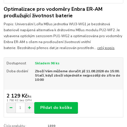
Optimalizace pro vodoměry Enbra ER-AM
prodlužující životnost baterie
Popis: Universální LoRa MBus jednotka WU3-WG1 je bezdrátová
bateriově napájená alternativa k drátovému MBus modulu PU2-WF2. Je
vybavena optickým senzorem PU1-WG2 a optimalizována pro vodoměry
Enbra ER-AM s cílem na prodloužení životnosti vnitřní
baterie. Bezdrátový přenos dat je realizován prostředn...
celý popis
Dostupnost
Skladem 96 ks
Doba dodání
Zboží Vám můžeme doručit již 11.08.2026 do 15:00.
Stačí, když zboží objednáte nejpozději do zítra do
10:00
2 129 Kč
/
ks
1 760 Kč
bez DPH
Přidat do košíku
Číslo produktu:
1899