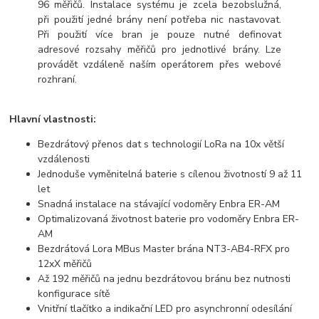
96 měřičů. Instalace systému je zcela bezobslužná,
při použití jedné brány není potřeba nic nastavovat.
Při použití více bran je pouze nutné definovat
adresové rozsahy měřičů pro jednotlivé brány. Lze
provádět vzdáleně naším operátorem přes webové
rozhraní.
Hlavní vlastnosti:
Bezdrátový přenos dat s technologií LoRa na 10x větší
vzdálenosti
Jednoduše vyměnitelná baterie s cílenou životností 9 až 11
let
Snadná instalace na stávající vodoměry Enbra ER-AM
Optimalizovaná životnost baterie pro vodoměry Enbra ER-
AM
Bezdrátová Lora MBus Master brána NT3-AB4-RFX pro
12xX měřičů
Až 192 měřičů na jednu bezdrátovou bránu bez nutnosti
konfigurace sítě
Vnitřní tlačítko a indikační LED pro asynchronní odesílání