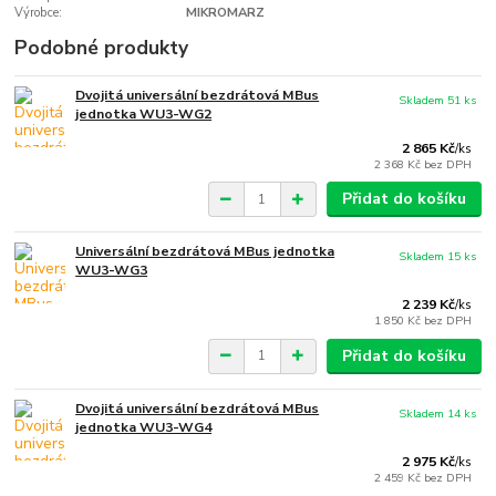
Výrobce:
MIKROMARZ
Podobné produkty
Dvojitá universální bezdrátová MBus
Skladem 51 ks
jednotka WU3-WG2
2 865 Kč
/
ks
2 368 Kč
bez DPH
Přidat do košíku
Universální bezdrátová MBus jednotka
Skladem 15 ks
WU3-WG3
2 239 Kč
/
ks
1 850 Kč
bez DPH
Přidat do košíku
Dvojitá universální bezdrátová MBus
Skladem 14 ks
jednotka WU3-WG4
2 975 Kč
/
ks
2 459 Kč
bez DPH