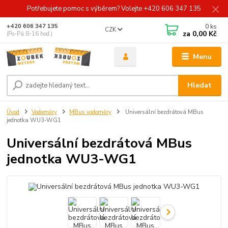
Potřebujete pomoc s výběrem? Volejte +420 606 347 135
0
ks
+420 606 347 135
CZK
za
0,00 Kč
(Po-Pá 8-16 hod.)
Menu
Hledat
Úvod
Vodoměry
MBus vodoměry
Universální bezdrátová MBus
jednotka WU3-WG1
Universální bezdrátová MBus
jednotka WU3-WG1