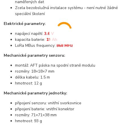
naměřených dat
Zcela bezobslužná instalace systému - není nutné žádné
speciální školení
Elektrické parametry:
napájecí napětí:
3.6 V
kapacita baterie:
19 Ah
LoRa MBus frequency:
868 MHz
Mechanické parametry senzoru:
montáž: AFT páska na spodní straně modulu
rozměry: 18×18×7 mm
délka kabelu: 1.5 m
hmotnost: 12 g
Mechanické parametry jednotky:
připojení senzoru: vnitřní svorkovnice
připojení baterie: vnitřní konektor
rozměry: 71×71×38 mm
hmotnost: 93 g