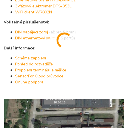
Ethernetová brána NT3-DN4-IG1
3-fázový elektroměr DTS-353L
WiFi client WR802N
Volitelné příslušenství:
DIN napájecí zdroj
(až pro 5 bran)
DIN ethernetový switch
(5 portů)
Další informace:
Schéma zapojení
Pohled do rozvaděče
Propojení terminálu a měřiče
SensorFor Cloud průvodce
Online podpora