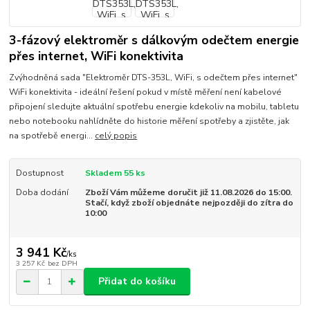
3-fázový elektroměr s dálkovým odečtem energie
přes internet, WiFi konektivita
Zvýhodněná sada "Elektroměr DTS-353L, WiFi, s odečtem přes internet"
WiFi konektivita - ideální řešení pokud v místě měření není kabelové
připojení sledujte aktuální spotřebu energie kdekoliv na mobilu, tabletu
nebo notebooku nahlídněte do historie měření spotřeby a zjistěte, jak
na spotřebě energi...
celý popis
Dostupnost
Skladem 55 ks
Doba dodání
Zboží Vám můžeme doručit již 11.08.2026 do 15:00.
Stačí, když zboží objednáte nejpozději do zítra do
10:00
3 941 Kč
/
ks
3 257 Kč
bez DPH
Přidat do košíku