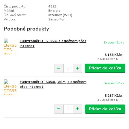
Číslo produktu:
4823
Měření:
Energie
Dálkový odečet:
Internet (WiFi)
Výrobce:
SensorFor
Podobné produkty
Elektroměr DTS-353L s odečtem přes
Skladem 51 ks
internet
3 156 Kč
/
ks
2 608 Kč
bez DPH
Přidat do košíku
Elektroměr DTS353L, GSM, s odečtem
Skladem 52 ks
přes internet
5 237 Kč
/
ks
4 328 Kč
bez DPH
Přidat do košíku