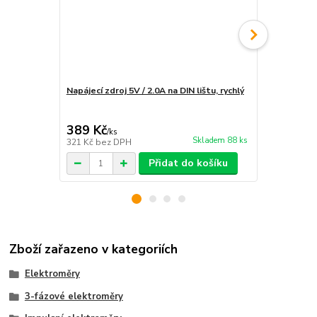
Napájecí zdroj 5V / 2.0A na DIN lištu, rychlý
Instalace e
rozvaděče
389 Kč
1 890 Kč
/
ks
Skladem 88 ks
321 Kč
bez DPH
1 562 Kč
bez
Přidat do košíku
Zboží zařazeno v kategoriích
Elektroměry
3-fázové elektroměry