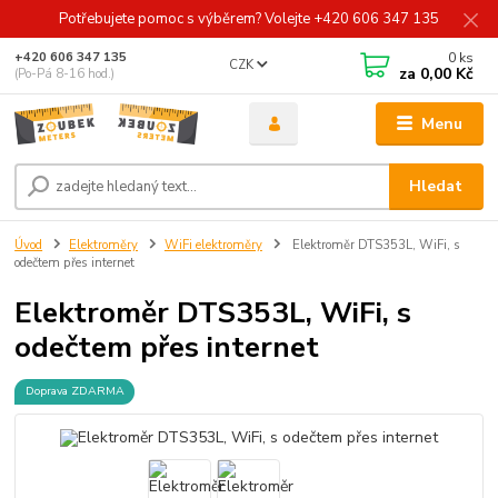
Potřebujete pomoc s výběrem? Volejte +420 606 347 135
0
ks
+420 606 347 135
CZK
za
0,00 Kč
(Po-Pá 8-16 hod.)
Menu
Hledat
Úvod
Elektroměry
WiFi elektroměry
Elektroměr DTS353L, WiFi, s
odečtem přes internet
Elektroměr DTS353L, WiFi, s
odečtem přes internet
Doprava ZDARMA